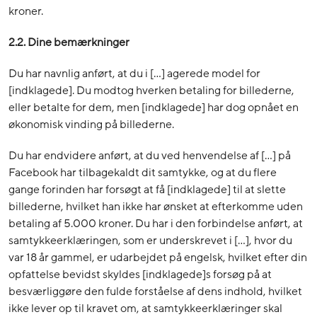
kroner.
2.2. Dine bemærkninger
Du har navnlig anført, at du i […] agerede model for
[indklagede]. Du modtog hverken betaling for billederne,
eller betalte for dem, men [indklagede] har dog opnået en
økonomisk vinding på billederne.
Du har endvidere anført, at du ved henvendelse af […] på
Facebook har tilbagekaldt dit samtykke, og at du flere
gange forinden har forsøgt at få [indklagede] til at slette
billederne, hvilket han ikke har ønsket at efterkomme uden
betaling af 5.000 kroner. Du har i den forbindelse anført, at
samtykkeerklæringen, som er underskrevet i […], hvor du
var 18 år gammel, er udarbejdet på engelsk, hvilket efter din
opfattelse bevidst skyldes [indklagede]s forsøg på at
besværliggøre den fulde forståelse af dens indhold, hvilket
ikke lever op til kravet om, at samtykkeerklæringer skal