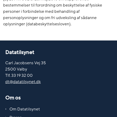
bestemmelser til forordning om beskyttelse af fysiske
personer i forbindelse med behandling af
personoplysninger og om fri udveksling af sådanne
oplysninger (databeskyttelsesloven).
Datatilsynet
Carl Jacobsens Vej 35
2500 Valby
Tlf. 33 19 32 00
dt@datatilsynet.dk
Om os
Om Datatilsynet