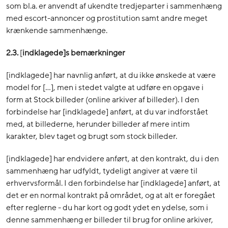
som bl.a. er anvendt af ukendte tredjeparter i sammenhæng
med escort-annoncer og prostitution samt andre meget
krænkende sammenhænge.
2.3.
[
indklagede]s
bemærkninger
[indklagede] har navnlig anført, at du ikke ønskede at være
model for […], men i stedet valgte at udføre en opgave i
form at Stock billeder (online arkiver af billeder). I den
forbindelse har [indklagede] anført, at du var indforstået
med, at billederne, herunder billeder af mere intim
karakter, blev taget og brugt som stock billeder.
[indklagede] har endvidere anført, at den kontrakt, du i den
sammenhæng har udfyldt, tydeligt angiver at være til
erhvervsformål. I den forbindelse har [indklagede] anført, at
det er en normal kontrakt på området, og at alt er foregået
efter reglerne - du har kort og godt ydet en ydelse, som i
denne sammenhæng er billeder til brug for online arkiver,