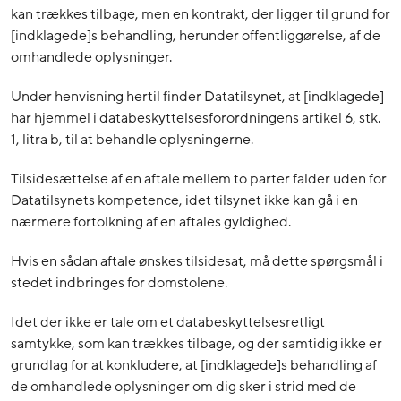
kan trækkes tilbage, men en kontrakt, der ligger til grund for
[indklagede]s behandling, herunder offentliggørelse, af de
omhandlede oplysninger.
Under henvisning hertil finder Datatilsynet, at [indklagede]
har hjemmel i databeskyttelsesforordningens artikel 6, stk.
1, litra b, til at behandle oplysningerne.
Tilsidesættelse af en aftale mellem to parter falder uden for
Datatilsynets kompetence, idet tilsynet ikke kan gå i en
nærmere fortolkning af en aftales gyldighed.
Hvis en sådan aftale ønskes tilsidesat, må dette spørgsmål i
stedet indbringes for domstolene.
Idet der ikke er tale om et databeskyttelsesretligt
samtykke, som kan trækkes tilbage, og der samtidig ikke er
grundlag for at konkludere, at [indklagede]s behandling af
de omhandlede oplysninger om dig sker i strid med de