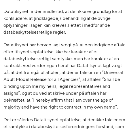
Datatilsynet finder imidlertid, at der ikke er grundlag for at
konkludere, at [indklagede]s behandling af de øvrige
oplysninger i sagen kan kræves slettet i medfør af de
databeskyttelsesretlige regler.
Datatilsynet har herved lagt vægt på, at den indgåede aftale
efter tilsynets opfattelse ikke har karakter af et
databeskyttelsesretligt samtykke, men har karakter af en
kontrakt. Ved vurderingen heraf har Datatilsynet lagt vægt
på, at det fremgår af aftalen, at der er tale om en ”Universal
Adult Model Release for all Agencies”, at aftalen ”Shall be
binding upon me my heirs, legal representatives and
assigns”, og at du ved at skrive under på aftalen har
bekræftet, at ”I hereby affirm that I am over the age of
majority and have the right to contract in my own name”.
Det er således Datatilsynet opfattelse, at der ikke tale er om
et samtykke i databeskyttelsesforordningens forstand, som