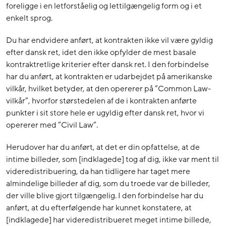
foreligge i en letforståelig og lettilgængelig form og i et
enkelt sprog.
Du har endvidere anført, at kontrakten ikke vil være gyldig
efter dansk ret, idet den ikke opfylder de mest basale
kontraktretlige kriterier efter dansk ret. I den forbindelse
har du anført, at kontrakten er udarbejdet på amerikanske
vilkår, hvilket betyder, at den opererer på ”Common Law-
vilkår”, hvorfor størstedelen af de i kontrakten anførte
punkter i sit store hele er ugyldig efter dansk ret, hvor vi
opererer med ”Civil Law”.
Herudover har du anført, at det er din opfattelse, at de
intime billeder, som [indklagede] tog af dig, ikke var ment til
videredistribuering, da han tidligere har taget mere
almindelige billeder af dig, som du troede var de billeder,
der ville blive gjort tilgængelig. I den forbindelse har du
anført, at du efterfølgende har kunnet konstatere, at
[indklagede] har videredistribueret meget intime billede,