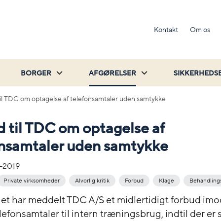
Kontakt
Om os
BORGER
AFGØRELSER
SIKKERHEDS
il TDC om optagelse af telefonsamtaler uden samtykke
 til TDC om optagelse af
onsamtaler uden samtykke
-2019
Private virksomheder
Alvorlig kritik
Forbud
Klage
Behandling
net har meddelt TDC A/S et midlertidigt forbud imo
efonsamtaler til intern træningsbrug, indtil der er 