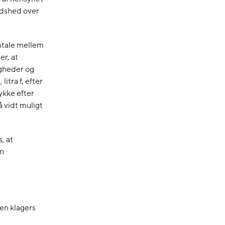
edshed over
amtale mellem
r, at
igheder og
itra f, efter
ykke efter
så vidt muligt
, at
en
den klagers