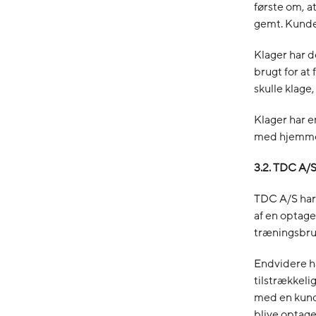
første om, a
gemt. Kunde
Klager har d
brugt for at
skulle klage
Klager har e
med hjemmel i
3.2. TDC A/
TDC A/S har 
af en optage
træningsbrug
Endvidere ha
tilstrækkeli
med en kunde
blive optage