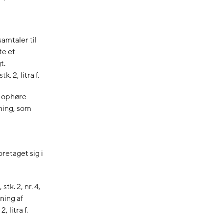
amtaler til
te et
t.
 2, litra f.
l ophøre
sning, som
etaget sig i
 stk. 2, nr. 4,
ning af
 litra f.