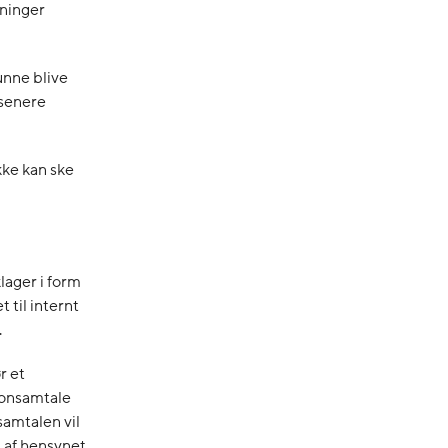
sninger
unne blive
 senere
kke kan ske
lager i form
 til internt
.
r et
fonsamtale
samtalen vil
g af hensynet