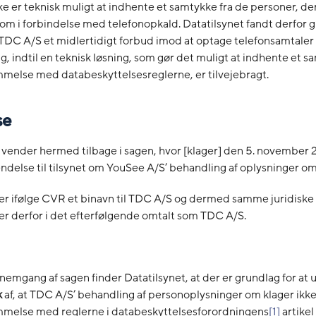
ke er teknisk muligt at indhente et samtykke fra de personer, de
om i forbindelse med telefonopkald. Datatilsynet fandt derfor g
DC A/S et midlertidigt forbud imod at optage telefonsamtaler t
, indtil en teknisk løsning, som gør det muligt at indhente et s
melse med databeskyttelsesreglerne, er tilvejebragt.
se
 vender hermed tilbage i sagen, hvor [klager] den 5. november 
ndelse til tilsynet om YouSee A/S’ behandling af oplysninger o
er ifølge CVR et binavn til TDC A/S og dermed samme juridiske
r derfor i det efterfølgende omtalt som TDC A/S.
nemgang af sagen finder Datatilsynet, at der er grundlag for at 
k
af, at TDC A/S’ behandling af personoplysninger om klager ikke 
melse med reglerne i databeskyttelsesforordningens
[1]
artikel 