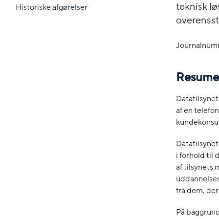
teknisk l
Historiske afgørelser
overensst
Journalnum
Resume
Datatilsynet
af en telef
kundekonsule
Datatilsynet 
i forhold ti
af tilsynets
uddannelses
fra dem, der 
På baggrund 