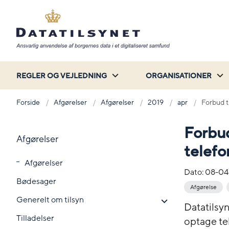
REGLER OG VEJLEDNING
ORGANISATIONER
Forside
Afgørelser
Afgørelser
2019
apr
Forbud t
Forbud
Afgørelser
telef
Afgørelser
Dato:
08-04
Bødesager
Afgørelse
Generelt om tilsyn
Datatilsy
Tilladelser
optage tel