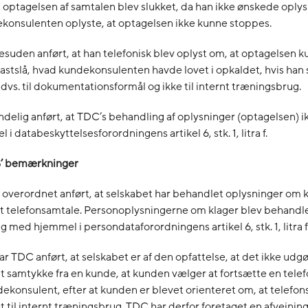
t optagelsen af samtalen blev slukket, da han ikke ønskede oply
konsulenten oplyste, at optagelsen ikke kunne stoppes.
esuden anført, at han telefonisk blev oplyst om, at optagelsen k
 fastslå, hvad kundekonsulenten havde lovet i opkaldet, hvis han
, dvs. til dokumentationsformål og ikke til internt træningsbrug.
ndelig anført, at TDC’s behandling af oplysninger (optagelsen) i
 databeskyttelsesforordningens artikel 6, stk. 1, litra f.
S’ bemærkninger
overordnet anført, at selskabet har behandlet oplysninger om k
t telefonsamtale. Personoplysningerne om klager blev behandlet
 med hjemmel i persondataforordningens artikel 6, stk. 1, litra f
r TDC anført, at selskabet er af den opfattelse, at det ikke udgø
gt samtykke fra en kunde, at kunden vælger at fortsætte en tele
konsulent, efter at kunden er blevet orienteret om, at telefon
t til internt træningsbrug. TDC har derfor foretaget en afvejnin