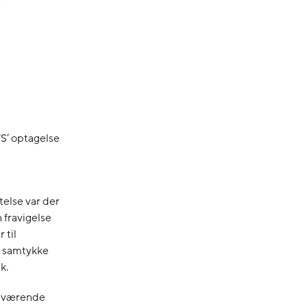
i
/S’ optagelse
telse var der
 fravigelse
 til
n samtykke
k.
 nuværende