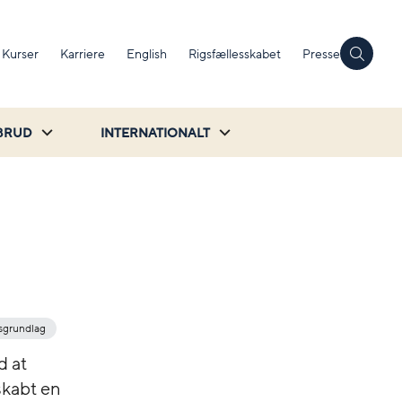
Kurser
Karriere
English
Rigsfællesskabet
Presse
BRUD
INTERNATIONALT
sgrundlag
d at
skabt en