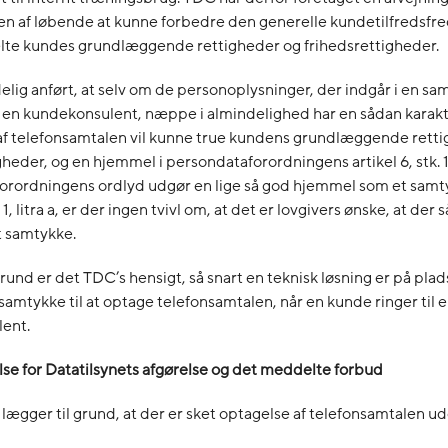
den af løbende at kunne forbedre den generelle kundetilfredsfr
elte kundes grundlæggende rettigheder og frihedsrettigheder.
lig anført, at selv om de personoplysninger, der indgår i en s
en kundekonsulent, næppe i almindelighed har en sådan karakte
af telefonsamtalen vil kunne true kundens grundlæggende rett
heder, og en hjemmel i persondataforordningens artikel 6, stk. 1, l
orordningens ordlyd udgør en lige så god hjemmel som et samt
. 1, litra a, er der ingen tvivl om, at det er lovgivers ønske, at der 
t samtykke.
und er det TDC’s hensigt, så snart en teknisk løsning er på plads
samtykke til at optage telefonsamtalen, når en kunde ringer til 
ent.
se for Datatilsynets afgørelse og det meddelte forbud
 lægger til grund, at der er sket optagelse af telefonsamtalen u