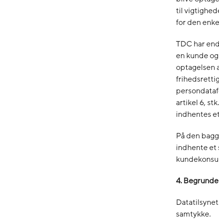
til vigtighe
for den enk
TDC har ende
en kunde og 
optagelsen 
frihedsrettig
persondataf
artikel 6, stk
indhentes e
På den baggr
indhente et 
kundekonsul
4. Begrundel
Datatilsynet
samtykke.