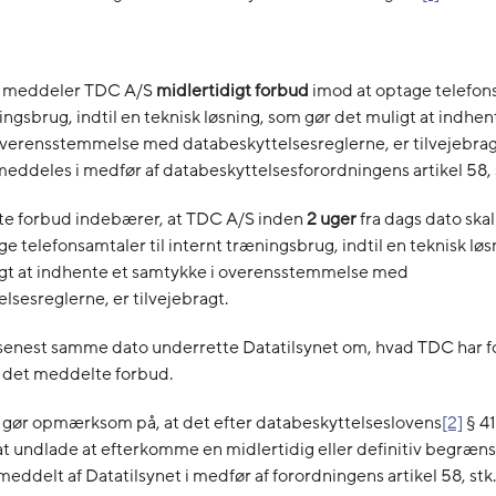
t meddeler TDC A/S
midlertidigt forbud
imod at optage telefons
ingsbrug, indtil en teknisk løsning, som gør det muligt at indhen
overensstemmelse med databeskyttelsesreglerne, er tilvejebrag
ddeles i medfør af databeskyttelsesforordningens artikel 58, stk.
e forbud indebærer, at TDC A/S inden
2 uger
fra dags dato ska
e telefonsamtaler til internt træningsbrug, indtil en teknisk lø
igt at indhente et samtykke i overensstemmelse med
lsesreglerne, er tilvejebragt.
enest samme dato underrette Datatilsynet om, hvad TDC har for
f det meddelte forbud.
t gør opmærksom på, at det efter databeskyttelseslovens
[2]
§ 41,
 at undlade at efterkomme en midlertidig eller definitiv begræns
ddelt af Datatilsynet i medfør af forordningens artikel 58, stk. 2,