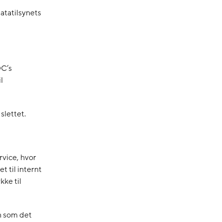
tatilsynets
DC’s
l
slettet.
rvice, hvor
t til internt
kke til
n som det