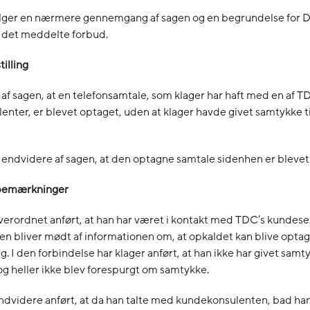
lger en nærmere gennemgang af sagen og en begrundelse for Da
g det meddelte forbud.
tilling
af sagen, at en telefonsamtale, som klager har haft med en af T
nter, er blevet optaget, uden at klager havde givet samtykke ti
endvidere af sagen, at den optagne samtale sidenhen er blevet 
s bemærkninger
verordnet anført, at han har været i kontakt med TDC’s kundese
nen bliver mødt af informationen om, at opkaldet kan blive optage
. I den forbindelse har klager anført, at han ikke har givet samty
g heller ikke blev forespurgt om samtykke.
ndvidere anført, at da han talte med kundekonsulenten, bad ha