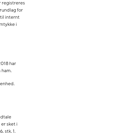
r registreres
rundlag for
il internt
amtykke i
2018 har
m ham.
 enhed.
udtale
er sket i
6, stk. 1.