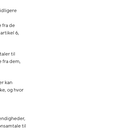
idligere
 fra de
rtikel 6,
aler til
 fra dem,
er kan
ke, og hvor
tændigheder,
nsamtale til