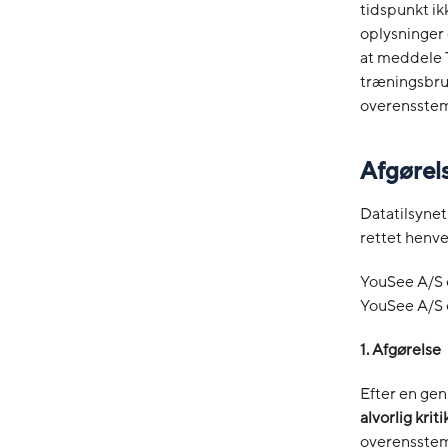
tidspunkt ik
oplysninger 
at meddele T
træningsbrug
overensstem
Afgørel
Datatilsynet
rettet henve
YouSee A/S 
YouSee A/S e
1. Afgørelse
Efter en gen
alvorlig kriti
overensstem