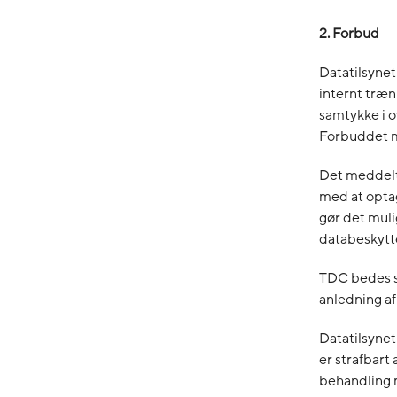
2. Forbud
Datatilsyne
internt træn
samtykke i 
Forbuddet me
Det meddelt
med at optag
gør det mul
databeskytte
TDC bedes s
anledning a
Datatilsyne
er strafbart
behandling me