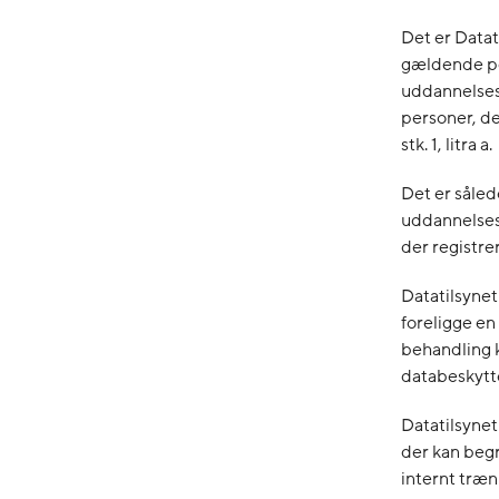
Det er Datat
gældende p
uddannelses
personer, de
stk. 1, litra a.
Det er såled
uddannelses
der registre
Datatilsyne
foreligge en
behandling k
databeskyttel
Datatilsynet
der kan beg
internt træn