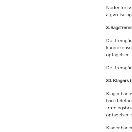
Nedenfor fø
afgørelse o
3. Sagsfrems
Det fremgår 
kundekonsule
optagelsen.
Det fremgår 
3.1. Klager
Klager har o
han i telefo
træningsbrug
optagelsen o
Klager har e