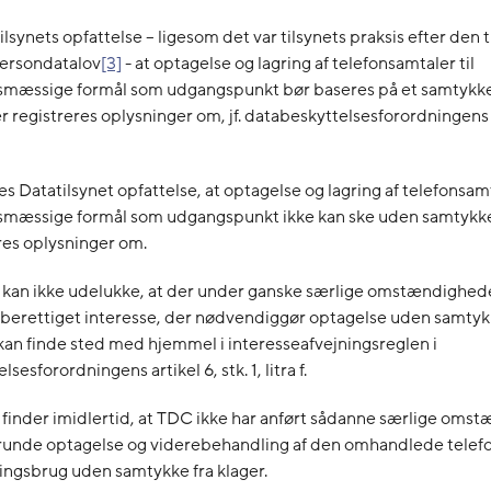
ilsynets opfattelse – ligesom det var tilsynets praksis efter den t
ersondatalov
[3]
- at optagelse og lagring af telefonsamtaler til
mæssige formål som udgangspunkt bør baseres på et samtykke
r registreres oplysninger om, jf. databeskyttelsesforordningens a
es Datatilsynet opfattelse, at optagelse og lagring af telefonsamt
mæssige formål som udgangspunkt ikke kan ske uden samtykke
res oplysninger om.
t kan ikke udelukke, at der under ganske særlige omstændighed
 berettiget interesse, der nødvendiggør optagelse uden samtyk
an finde sted med hjemmel i interesseafvejningsreglen i
sesforordningens artikel 6, stk. 1, litra f.
 finder imidlertid, at TDC ikke har anført sådanne særlige oms
runde optagelse og viderebehandling af den omhandlede telefo
ingsbrug uden samtykke fra klager.