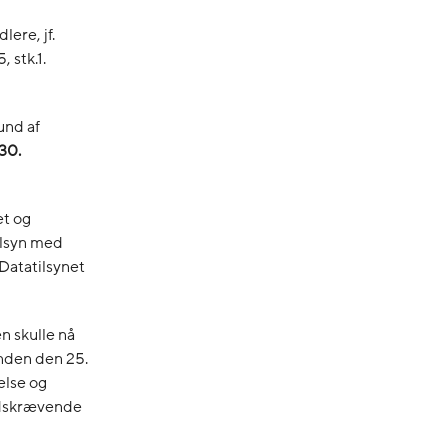
ere, jf.
, stk.1.
und af
30.
et og
ilsyn med
atatilsynet
n skulle nå
inden den 25.
else og
tidskrævende