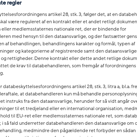
nte regler
ttelsesforordningens artikel 28, stk. 3, følger det, at en databe
kal være reguleret af en kontrakt eller et andet retligt dokumen
n eller medlemsstaternes nationale ret, der er bindende for
eren med hensyn til den dataansvarlige, og der fastsætter gen
n af behandlingen, behandlingens karakter og formål, typen af
inger og kategorierne af registrerede samt den dataansvarlige
r og rettigheder. Denne kontrakt eller dette andet retlige dokum
ttet de krav til databehandleren, som fremgår af forordningens a
-g.
r databeskyttelsesforordningens artikel 28, stk. 3, litra a, bl.a. f
eraftale, at databehandleren kun må behandle personoplysning
 instruks fra den dataansvarlige, herunder for så vidt angår ove
inger til et tredjeland eller en international organisation, me
hold til EU-ret eller medlemsstaternes nationale ret, som dat
; i så fald underretter databehandleren den dataansvarlige om d
behandling, medmindre den pågældende ret forbyder en sådan