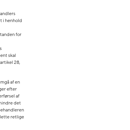
handlers
t i henhold
standen for
s
ent skal
rtikel 28,
remgå af en
er efter
rførsel af
dmindre det
abehandleren
ette retlige