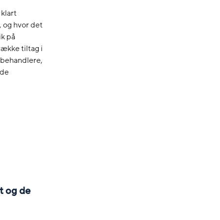
klart
 og hvor det
ik på
ække tiltag i
atabehandlere,
 de
t og de