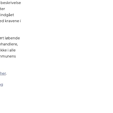
beskrivelse
ter
 indgået
d kravene i
ørt løbende
ehandlere,
ke i alle
kommunens
 her
.
og