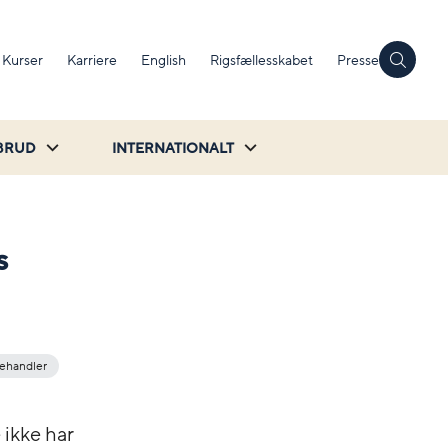
Kurser
Karriere
English
Rigsfællesskabet
Presse
BRUD
INTERNATIONALT
s
ehandler
 ikke har