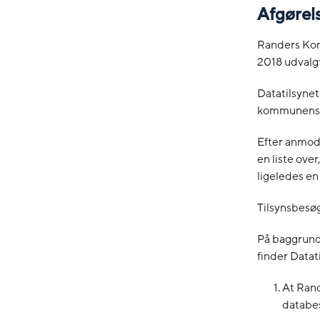
Afgørel
Randers Kom
2018 udvalgt
Datatilsyne
kommunens ef
Efter anmod
en liste ov
ligeledes en
Tilsynsbesø
På baggrund 
finder Datat
At Rand
databes