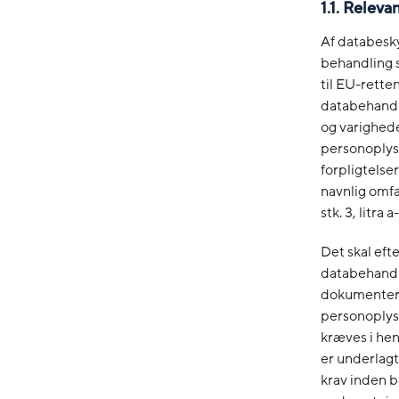
1.1. Releva
Af databesky
behandling s
til EU-rette
databehandl
og varighede
personoplysn
forpligtelse
navnlig omfa
stk. 3, litra a
Det skal efte
databehandl
dokumenteret
personoplysn
kræves i hen
er underlagt
krav inden 