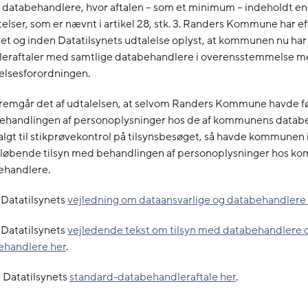
atabehandlere, hvor aftalen – som et minimum – indeholdt en 
gtelser, som er nævnt i artikel 28, stk. 3. Randers Kommune har ef
et og inden Datatilsynets udtalelse oplyst, at kommunen nu har
eraftaler med samtlige databehandlere i overensstemmelse me
elsesforordningen.
remgår det af udtalelsen, at selvom Randers Kommune havde f
behandlingen af personoplysninger hos de af kommunens datab
lgt til stikprøvekontrol på tilsynsbesøget, så havde kommunen ik
rt løbende tilsyn med behandlingen af personoplysninger hos 
ehandlere.
 Datatilsynets
vejledning om dataansvarlige og databehandlere
 Datatilsynets
vejledende tekst om tilsyn med databehandlere 
handlere her
.
 Datatilsynets
standard-databehandleraftale her
.