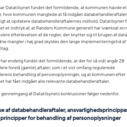
ar Datatilsynet fundet det formildende, at kommunen havde et 
r, hvor kommunen manglede at få indgået databehandleraftaler,
gt at opdatere databehandleraftalernes indhold. Datatilsynet f
et et indtryk af, at Randers Kommune generelt har iværksat en r
t sikre efterlevelsen af de regler, der knytter sig til brugen af d
dne mangler i høj grad skyldes den lange implementeringstid af
iltag.
 har endelig fundet det formildende, at der for så vidt angår 28
re forelå (gamle) aftaler, som i et vist omfang regulerede
erens behandling af personoplysninger, og at kommunen efter
et har fået indgået alle relevante databehandleraftaler.
gennemgang af Datatilsynets konklusioner følger nedenfor.
lse af databehandleraftaler, ansvarlighedsprincippe
 principper for behandling af personoplysninger