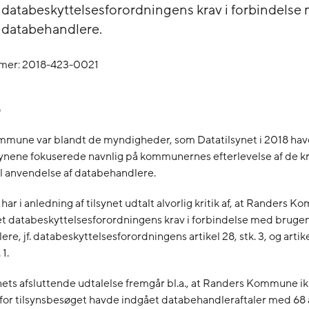
t databeskyttelsesforordningens krav i forbindelse
 databehandlere.
mer: 2018-423-0021
mune var blandt de myndigheder, som Datatilsynet i 2018 hav
Tilsynene fokuserede navnlig på kommunernes efterlevelse af de k
til anvendelse af databehandlere.
har i anledning af tilsynet udtalt alvorlig kritik af, at Randers 
et databeskyttelsesforordningens krav i forbindelse med brugen
e, jf. databeskyttelsesforordningens artikel 28, stk. 3, og artikel 5
 1.
nets afsluttende udtalelse fremgår bl.a., at Randers Kommune i
for tilsynsbesøget havde indgået databehandleraftaler med 68 