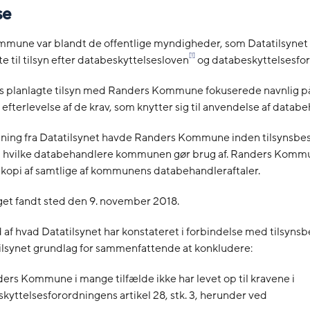
se
mune var blandt de offentlige myndigheder, som Datatilsynet i
[1]
e til tilsyn efter databeskyttelsesloven
og databeskyttelsesfo
ts planlagte tilsyn med Randers Kommune fokuserede navnlig p
terlevelse af de krav, som knytter sig til anvendelse af databe
ning fra Datatilsynet havde Randers Kommune inden tilsynsbe
er, hvilke databehandlere kommunen gør brug af. Randers Kom
 kopi af samtlige af kommunens databehandleraftaler.
get fandt sted den 9. november 2018.
af hvad Datatilsynet har konstateret i forbindelse med tilsynsb
ilsynet grundlag for sammenfattende at konkludere:
ers Kommune i mange tilfælde ikke har levet op til kravene i
kyttelsesforordningens artikel 28, stk. 3, herunder ved