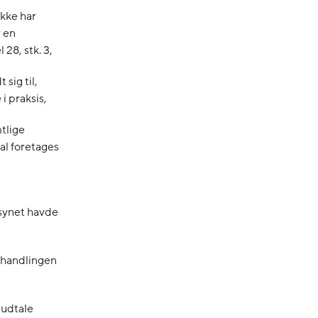
kke har
 en
 28, stk. 3,
sig til,
 i praksis,
tlige
al foretages
synet havde
behandlingen
 udtale