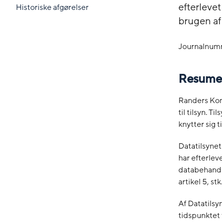
efterleve
Historiske afgørelser
brugen af
Journalnum
Resume
Randers Kom
til tilsyn. 
knytter sig 
Datatilsynet 
har efterlev
databehandler
artikel 5, stk.
Af Datatilsy
tidspunktet 