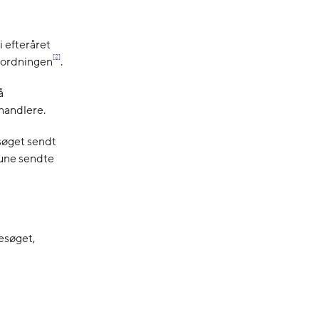
 efteråret
[2]
rordningen
.
å
handlere.
søget sendt
mune sendte
esøget,