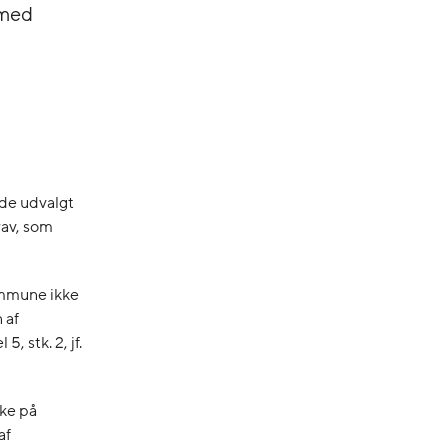
 med
de udvalgt
rav, som
Kommune ikke
 af
, stk. 2, jf.
kke på
af