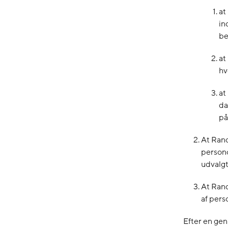
at
in
be
at
hv
at
da
på
At Ran
person
udvalgt
At Rand
af per
Efter en gen