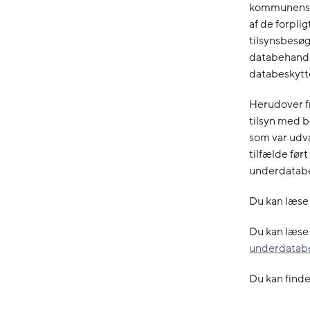
kommunens d
af de forpli
tilsynsbesøg
databehandl
databeskytt
Herudover f
tilsyn med 
som var udva
tilfælde fø
underdatab
Du kan læse
Du kan læse
underdatabe
Du kan finde