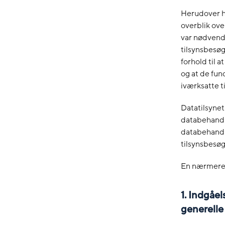
Herudover h
overblik ove
var nødvendi
tilsynsbesøg
forhold til a
og at de fun
iværksatte t
Datatilsynet
databehandle
databehandl
tilsynsbesøg
En nærmere 
1. Indgåe
generelle