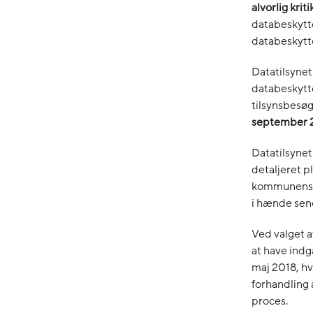
alvorlig kriti
databeskytte
databeskyttels
Datatilsyne
databeskytte
tilsynsbesø
september 
Datatilsyne
detaljeret p
kommunens d
i hænde sen
Ved valget a
at have indg
maj 2018, hv
forhandling
proces.