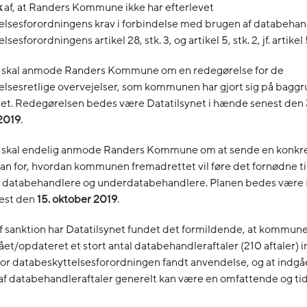
k
af, at Randers Kommune ikke har efterlevet
lsesforordningens krav i forbindelse med brugen af databehandl
esforordningens artikel 28, stk. 3, og artikel 5, stk. 2, jf. artikel 5
t skal anmode Randers Kommune om en redegørelse for de
lsesretlige overvejelser, som kommunen har gjort sig på baggr
get. Redegørelsen bedes være Datatilsynet i hænde senest den
2019
.
t skal endelig anmode Randers Kommune om at sende en konkr
lan for, hvordan kommunen fremadrettet vil føre det fornødne t
atabehandlere og underdatabehandlere. Planen bedes være D
est den
15. oktober 2019
.
f sanktion har Datatilsynet fundet det formildende, at kommune
ået/opdateret et stort antal databehandleraftaler (210 aftaler) 
or databeskyttelsesforordningen fandt anvendelse, og at indgå
 af databehandleraftaler generelt kan være en omfattende og 