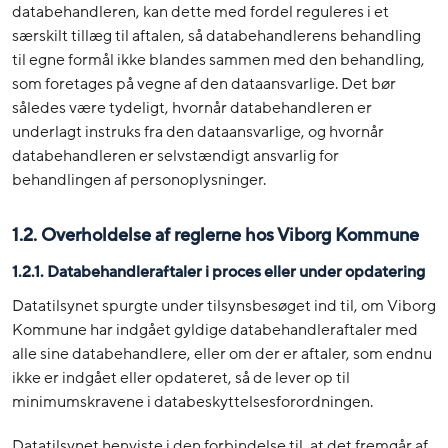
databehandleren, kan dette med fordel reguleres i et
særskilt tillæg til aftalen, så databehandlerens behandling
til egne formål ikke blandes sammen med den behandling,
som foretages på vegne af den dataansvarlige. Det bør
således være tydeligt, hvornår databehandleren er
underlagt instruks fra den dataansvarlige, og hvornår
databehandleren er selvstændigt ansvarlig for
behandlingen af personoplysninger.
1.2. Overholdelse af reglerne hos Viborg Kommune
1.2.1. Databehandleraftaler i proces eller under opdatering
Datatilsynet spurgte under tilsynsbesøget ind til, om Viborg
Kommune har indgået gyldige databehandleraftaler med
alle sine databehandlere, eller om der er aftaler, som endnu
ikke er indgået eller opdateret, så de lever op til
minimumskravene i databeskyttelsesforordningen.
Datatilsynet henviste i den forbindelse til, at det fremgår af