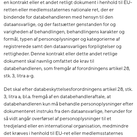
en kontrakt eller et andet retligt dokument i henhold til EU-
retten eller medlemsstaternes nationale ret, der er
bindende for databehandleren med hensyn til den
dataansvarlige, og der fastsætter genstanden for og
varigheden af behandlingen, behandlingens karakter og
formål, typen af personoplysninger og kategorierne af
registrerede samt den dataansvarliges forpligtelser og
rettigheder. Denne kontrakt eller dette andet retlige
dokument skal navnlig omfattet de krav til
databehandleren, som fremgår af forordningens artikel 28,
stk. 3, litra a-g.
Det skal efter databeskyttelsesforordningens artikel 28, stk.
3, litra a, bl.a. fremgå af en databehandleraftale, at
databehandleren kun må behandle personoplysninger efter
dokumenteret instruks fra den dataansvarlige, herunder for
så vidt angår overførsel af personoplysninger til et
tredjeland eller en international organisation, medmindre
det kræves i henhold til EU-ret eller medlemsstaternes