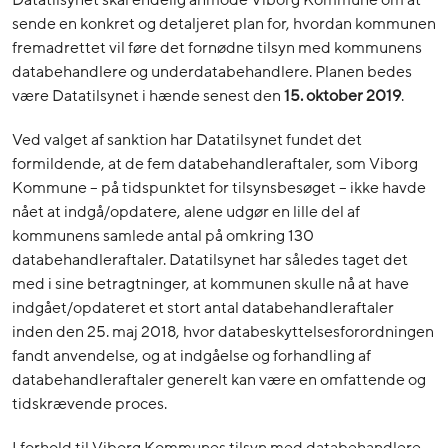
Datatilsynet skal endelig anmode Viborg Kommune om at
sende en konkret og detaljeret plan for, hvordan kommunen
fremadrettet vil føre det fornødne tilsyn med kommunens
databehandlere og underdatabehandlere. Planen bedes
være Datatilsynet i hænde senest den
15. oktober 2019
.
Ved valget af sanktion har Datatilsynet fundet det
formildende, at de fem databehandleraftaler, som Viborg
Kommune – på tidspunktet for tilsynsbesøget – ikke havde
nået at indgå/opdatere, alene udgør en lille del af
kommunens samlede antal på omkring 130
databehandleraftaler. Datatilsynet har således taget det
med i sine betragtninger, at kommunen skulle nå at have
indgået/opdateret et stort antal databehandleraftaler
inden den 25. maj 2018, hvor databeskyttelsesforordningen
fandt anvendelse, og at indgåelse og forhandling af
databehandleraftaler generelt kan være en omfattende og
tidskrævende proces.