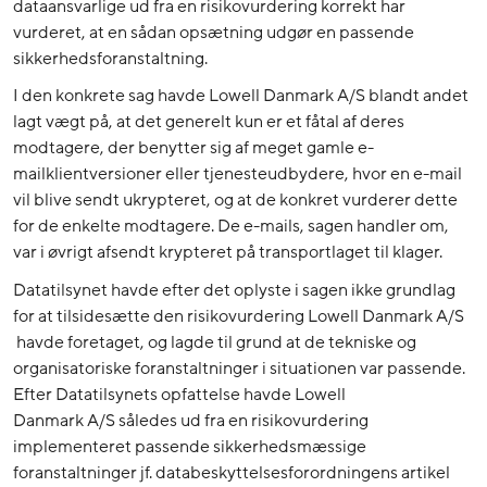
dataansvarlige ud fra en risikovurdering korrekt har
vurderet, at en sådan opsætning udgør en passende
sikkerhedsforanstaltning.
I den konkrete sag havde Lowell Danmark A/S blandt andet
lagt vægt på, at det generelt kun er et fåtal af deres
modtagere, der benytter sig af meget gamle e-
mailklientversioner eller tjenesteudbydere, hvor en e-mail
vil blive sendt ukrypteret, og at de konkret vurderer dette
for de enkelte modtagere. De e-mails, sagen handler om,
var i øvrigt afsendt krypteret på transportlaget til klager.
Datatilsynet havde efter det oplyste i sagen ikke grundlag
for at tilsidesætte den risikovurdering Lowell Danmark A/S
havde foretaget, og lagde til grund at de tekniske og
organisatoriske foranstaltninger i situationen var passende.
Efter Datatilsynets opfattelse havde Lowell
Danmark A/S således ud fra en risikovurdering
implementeret passende sikkerhedsmæssige
foranstaltninger jf. databeskyttelsesforordningens artikel