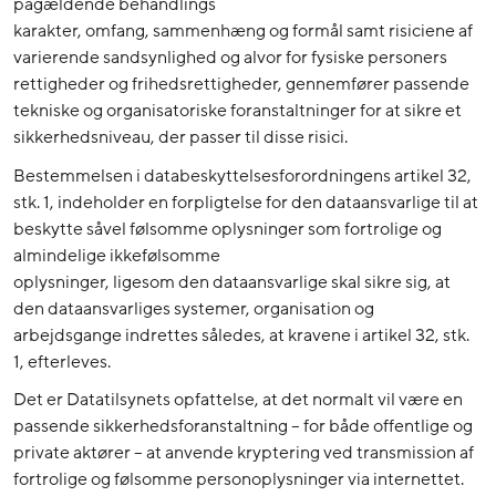
pågældende behandlings
karakter, omfang, sammenhæng og formål samt risiciene af
varierende sandsynlighed og alvor for fysiske personers
rettigheder og frihedsrettigheder, gennemfører passende
tekniske og organisatoriske foranstaltninger for at sikre et
sikkerhedsniveau, der passer til disse risici.
Bestemmelsen i databeskyttelsesforordningens artikel 32,
stk. 1, indeholder en forpligtelse for den dataansvarlige til at
beskytte såvel følsomme oplysninger som fortrolige og
almindelige ikkefølsomme
oplysninger, ligesom den dataansvarlige skal sikre sig, at
den dataansvarliges systemer, organisation og
arbejdsgange indrettes således, at kravene i artikel 32, stk.
1, efterleves.
Det er Datatilsynets opfattelse, at det normalt vil være en
passende sikkerhedsforanstaltning – for både offentlige og
private aktører – at anvende kryptering ved transmission af
fortrolige og følsomme personoplysninger via internettet.