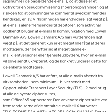
sagsnumre i de pågældende e-mails, og at disse er et
udtryk for en pseudonymisering af personoplysninger, og at
risikoen for, at oplysningerne kommer til uvedkommendes
kendskab, er lav. Virksomheden har endvidere lagt vægt på,
at e-mails alene fremsendes til debitorer, som aktivt har
godkendt brugen af e-mails til kommunikation med Lowell
Danmark A/S. Lowell Danmark A/S har i vurderingen lagt
vægt på, at det generelt kun er et meget lille fåtal af deres
modtagere, der benytter sig af meget gamle e-
mailklientversioner eller tjenesteudbydere, hvor en e-mail
vil blive sendt ukrypteret, og de konkret vurderer dette for
de enkelte modtagere.
Lowell Danmark A/S har anført, at alle e-mails afsendt fra
virksomheden –som minimum – bliver sendt med
Opportunistic Transport Layer Security (TLS) 1.2 med brug
af alle de nyeste cipher suites,
som Office365 supporterer. Den anvendte cipher suite ved
fremsendelserne af de omtalte e-mails til X har været