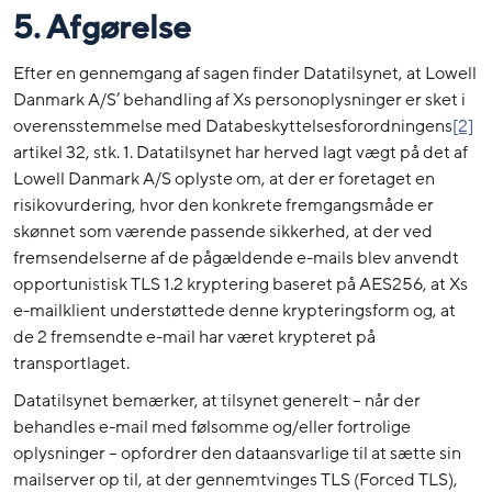
5. Afgørelse
Efter en gennemgang af sagen finder Datatilsynet, at Lowell
Danmark A/S’ behandling af Xs personoplysninger er sket i
overensstemmelse med Databeskyttelsesforordningens
[2]
artikel 32, stk. 1. Datatilsynet har herved lagt vægt på det af
Lowell Danmark A/S oplyste om, at der er foretaget en
risikovurdering, hvor den konkrete fremgangsmåde er
skønnet som værende passende sikkerhed, at der ved
fremsendelserne af de pågældende e-mails blev anvendt
opportunistisk TLS 1.2 kryptering baseret på AES256, at Xs
e-mailklient understøttede denne krypteringsform og, at
de 2 fremsendte e-mail har været krypteret på
transportlaget.
Datatilsynet bemærker, at tilsynet generelt – når der
behandles e-mail med følsomme og/eller fortrolige
oplysninger – opfordrer den dataansvarlige til at sætte sin
mailserver op til, at der gennemtvinges TLS (Forced TLS),