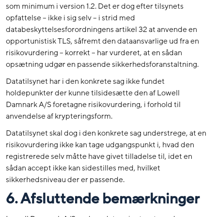
som minimum i version 1.2. Det er dog efter tilsynets
opfattelse – ikke i sig selv – i strid med
databeskyttelsesforordningens artikel 32 at anvende en
opportunistisk TLS, såfremt den dataansvarlige ud fra en
risikovurdering – korrekt – har vurderet, at en sådan
opsætning udgør en passende sikkerhedsforanstaltning.
Datatilsynet har i den konkrete sag ikke fundet
holdepunkter der kunne tilsidesætte den af Lowell
Damnark A/S foretagne risikovurdering, i forhold til
anvendelse af krypteringsform.
Datatilsynet skal dog i den konkrete sag understrege, at en
risikovurdering ikke kan tage udgangspunkt i, hvad den
registrerede selv måtte have givet tilladelse til, idet en
sådan accept ikke kan sidestilles med, hvilket
sikkerhedsniveau der er passende.
6. Afsluttende bemærkninger