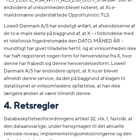
”TLS_ECDHE_RSA_WITH_AES_256_GCM_SHA384”. Det er
endvidere af virksomheden blevet noteret, at Xs e-
maildomæne understøttede Opportunistic TLS.
Lowell Danmark A/S har endeligt anført, at afsendelserne af
de to e-mails skete på baggrund af, at X – i forbindelse med
et telefonisk fogedretsmøde den DATO. MÅNED ÅR –
mundtligt har givet tilladelse hertil, og at virksomheden ikke
har haft registreret nogen form for henvendelse fra X, hvor
denne har frabedt sig denne henvendelsesform. Lowell
Danmark A/S har endvidere oplyst, at X nu er blevet
afmeldt denne service, da det på baggrund af klagen til
datatilsynet er virksomhedens opfattelse, at han ikke
længere ønsker at være tilmeldt denne.
4. Retsregler
Databeskyttelsesforordningens artikel 32, stk. 1, fastslår, at
den dataansvarlige, under hensyntagen til det aktuelle
tekniske niveau, implementeringsomkostningerne og den