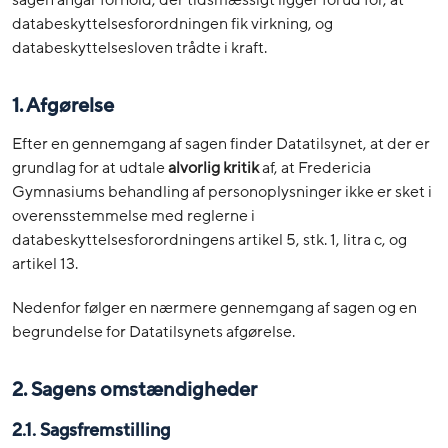
sagen angår forhold, der tidsmæssigt ligger forud for, at
databeskyttelsesforordningen fik virkning, og
databeskyttelsesloven trådte i kraft.
1. Afgørelse
Efter en gennemgang af sagen finder Datatilsynet, at der er
grundlag for at udtale
alvorlig
kritik
af, at Fredericia
Gymnasiums behandling af personoplysninger ikke er sket i
overensstemmelse med reglerne i
databeskyttelsesforordningens artikel 5, stk. 1, litra c, og
artikel 13.
Nedenfor følger en nærmere gennemgang af sagen og en
begrundelse for Datatilsynets afgørelse.
2. Sagens omstændigheder
2.1. Sagsfremstilling