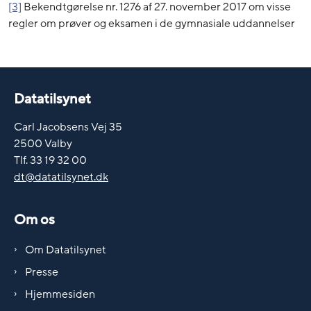
[3]
Bekendtgørelse nr. 1276 af 27. november 2017 om visse
regler om prøver og eksamen i de gymnasiale uddannelser
Datatilsynet
Carl Jacobsens Vej 35
2500 Valby
Tlf. 33 19 32 00
dt@datatilsynet.dk
Om os
Om Datatilsynet
Presse
Hjemmesiden