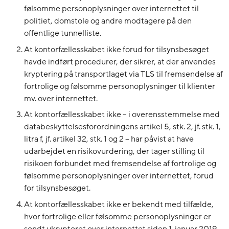
følsomme personoplysninger over internettet til
politiet, domstole og andre modtagere på den
offentlige tunnelliste.
At kontorfællesskabet ikke forud for tilsynsbesøget
havde indført procedurer, der sikrer, at der anvendes
kryptering på transportlaget via TLS til fremsendelse af
fortrolige og følsomme personoplysninger til klienter
mv. over internettet.
At kontorfællesskabet ikke – i overensstemmelse med
databeskyttelsesforordningens artikel 5, stk. 2, jf. stk. 1,
litra f, jf. artikel 32, stk. 1 og 2 – har påvist at have
udarbejdet en risikovurdering, der tager stilling til
risikoen forbundet med fremsendelse af fortrolige og
følsomme personoplysninger over internettet, forud
for tilsynsbesøget.
At kontorfællesskabet ikke er bekendt med tilfælde,
hvor fortrolige eller følsomme personoplysninger er
sendt ukrypteret over internettet siden 1. januar 2019.