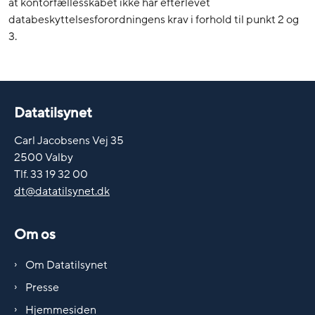
at kontorfællesskabet ikke har efterlevet
databeskyttelsesforordningens krav i forhold til punkt 2 og
3.
Datatilsynet
Carl Jacobsens Vej 35
2500 Valby
Tlf. 33 19 32 00
dt@datatilsynet.dk
Om os
Om Datatilsynet
Presse
Hjemmesiden