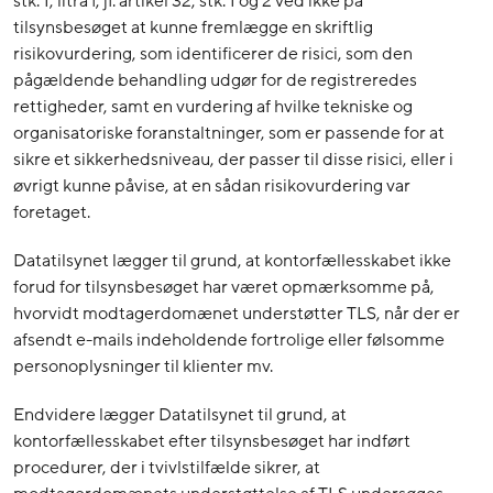
stk. 1, litra f, jf. artikel 32, stk. 1 og 2 ved ikke på
tilsynsbesøget at kunne fremlægge en skriftlig
risikovurdering, som identificerer de risici, som den
pågældende behandling udgør for de registreredes
rettigheder, samt en vurdering af hvilke tekniske og
organisatoriske foranstaltninger, som er passende for at
sikre et sikkerhedsniveau, der passer til disse risici, eller i
øvrigt kunne påvise, at en sådan risikovurdering var
foretaget.
Datatilsynet lægger til grund, at kontorfællesskabet ikke
forud for tilsynsbesøget har været opmærksomme på,
hvorvidt modtagerdomænet understøtter TLS, når der er
afsendt e-mails indeholdende fortrolige eller følsomme
personoplysninger til klienter mv.
Endvidere lægger Datatilsynet til grund, at
kontorfællesskabet efter tilsynsbesøget har indført
procedurer, der i tvivlstilfælde sikrer, at