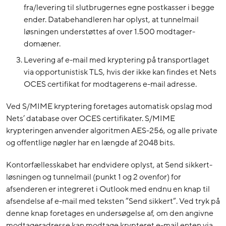
fra/levering til slutbrugernes egne postkasser i begge
ender. Databehandleren har oplyst, at tunnelmail
løsningen understøttes af over 1.500 modtager-
domæner.
Levering af e-mail med kryptering på transportlaget
via opportunistisk TLS, hvis der ikke kan findes et Nets
OCES certifikat for modtagerens e-mail adresse.
Ved S/MIME kryptering foretages automatisk opslag mod
Nets’ database over OCES certifikater. S/MIME
krypteringen anvender algoritmen AES-256, og alle private
og offentlige nøgler har en længde af 2048 bits.
Kontorfællesskabet har endvidere oplyst, at Send sikkert-
løsningen og tunnelmail (punkt 1 og 2 ovenfor) for
afsenderen er integreret i Outlook med endnu en knap til
afsendelse af e-mail med teksten ”Send sikkert”. Ved tryk på
denne knap foretages en undersøgelse af, om den angivne
modtageradresse kan modtage krypteret e-mail enten via