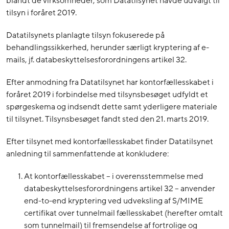
blandt de virksomheder, som Datatilsynet havde udvalgt til
tilsyn i foråret 2019.
Datatilsynets planlagte tilsyn fokuserede på
behandlingssikkerhed, herunder særligt kryptering af e-
mails, jf. databeskyttelsesforordningens artikel 32.
Efter anmodning fra Datatilsynet har kontorfællesskabet i
foråret 2019 i forbindelse med tilsynsbesøget udfyldt et
spørgeskema og indsendt dette samt yderligere materiale
til tilsynet. Tilsynsbesøget fandt sted den 21. marts 2019.
Efter tilsynet med kontorfællesskabet finder Datatilsynet
anledning til sammenfattende at konkludere:
At kontorfællesskabet – i overensstemmelse med
databeskyttelsesforordningens artikel 32 – anvender
end-to-end kryptering ved udveksling af S/MIME
certifikat over tunnelmail fællesskabet (herefter omtalt
som tunnelmail) til fremsendelse af fortrolige og