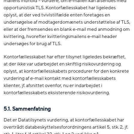
mailens indhold – vurdere, om e-mailen kan afsendes med
opportunistisk TLS. Kontorfællesskabet har ligeledes
oplyst, at der ved tvivlstilfælde enten foretages en
undersøgelse af modtagerdomænets understøttelse af TLS,
eller at der fremsendes en blank e-mail med anmodning om
kvittering, hvorefter kvitteringsmailens e-mail header
undersøges for brug af TLS.
Kontorfællesskabet har efter tilsynet ligeledes bekræftet,
at der ikke var udarbejdet en skriftlig risikovurdering og
oplyst, at kontorfællesskabets procedurer for den konkrete
vurdering af e-mail kontakt med kontorfællesskabets
klienter, jf. afsnittet ovenfor, nu er indarbejdet i
kontorfællesskabets eksisterende risikovurdering.
5.1.
Sammenfatning
Det er Datatilsynets vurdering, at kontorfællesskabet har
overtrådt databeskyttelsesforordningens artikel 5, stk. 2, jf.