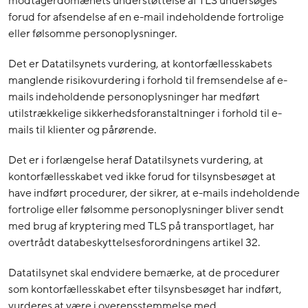
modtagerdomænets understøttelse af TLS undersøges
forud for afsendelse af en e-mail indeholdende fortrolige
eller følsomme personoplysninger.
Det er Datatilsynets vurdering, at kontorfællesskabets
manglende risikovurdering i forhold til fremsendelse af e-
mails indeholdende personoplysninger har medført
utilstrækkelige sikkerhedsforanstaltninger i forhold til e-
mails til klienter og pårørende.
Det er i forlængelse heraf Datatilsynets vurdering, at
kontorfællesskabet ved ikke forud for tilsynsbesøget at
have indført procedurer, der sikrer, at e-mails indeholdende
fortrolige eller følsomme personoplysninger bliver sendt
med brug af kryptering med TLS på transportlaget, har
overtrådt databeskyttelsesforordningens artikel 32.
Datatilsynet skal endvidere bemærke, at de procedurer
som kontorfællesskabet efter tilsynsbesøget har indført,
vurderes at være i overensstemmelse med