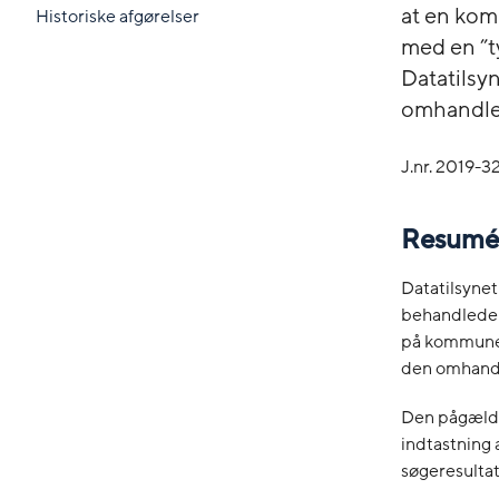
at en kom
Historiske afgørelser
med en ”
Datatilsyn
omhandled
J.nr. 2019-
Resumé
Datatilsynet
behandlede 
på kommunens
den omhandl
Den pågælde
indtastning 
søgeresulta