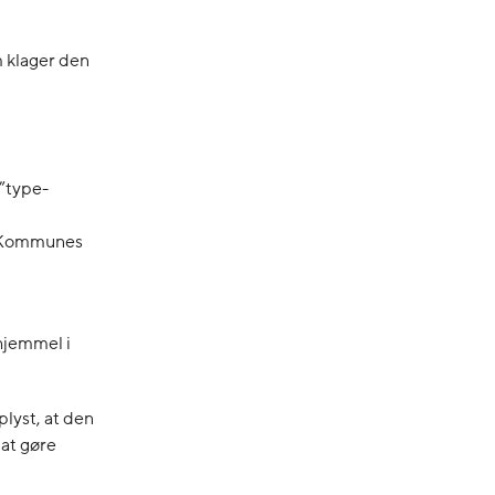
m klager den
”type-
Y Kommunes
hjemmel i
yst, at den
 at gøre