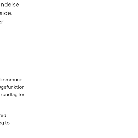
indelse
ide.
en
 en kommune
øgefunktion
grundlag for
Ved
og to