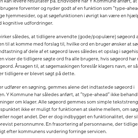
 kan levere resultater på. Endvidere har Y Kommune anført, at
rugere forventer og nyder godt af en funktion som ”type-ahead
e hjemmesider, og at søgefunktionen i øvrigt kan være en hjæl
 kognitive udfordringer.
irker således, at tidligere anvendte (gode/populære) søgeord 
 til at komme med forslag til, hvilke ord en bruger ønsker at sø
ndtastning af dele af et søgeord laves således et opslag i søgehi
 viser de tidligere søgte ord fra alle brugere, hvis søgeord ha
eord. Årsagen til, at søgemaskingen foreslår klagers navn, er s
der tidligere er blevet søgt på dette.
er udfører en søgning, gemmes alene det indtastede søgeord i
n. Y Kommune har således anført, at ”type-ahead” ikke behand
ninger om klager. Alle søgeord gemmes som simple tekststreng
spunktet ikke er muligt for funktionen at skelne mellem, om søg
ller noget andet. Der er dog indbygget en funktionalitet, der sik
forevist personnumre. En frasortering af personnavne, der tidlige
øvrigt efter kommunens vurdering forringe servicen.