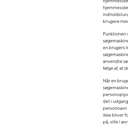
hjemmesiden
hjemmesideb
indholdstung
brugere med
Funktionen v
søgemaskinen
en brugers i
søgemaskinen
anvendte søg
følge af, at 
Når en brug
søgemaskine
personoplys
det i udgang
personnavn e
ikke bliver 
på, ville i 