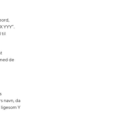
eord,
X YYY”.
til
at
 med de
s
s navn, da
, ligesom Y