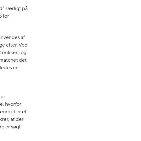
” særligt på
p for
anvendes af
ge efter. Ved
storikken, og
r matchet det
åledes en
ler
e, hvorfor
eordet er et
rer, at der
re er søgt