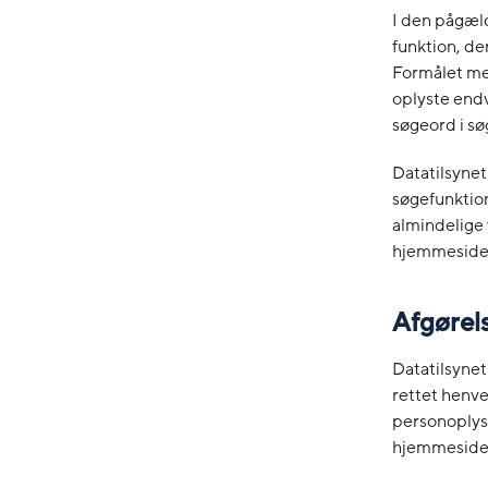
I den pågæl
funktion, d
Formålet me
oplyste endv
søgeord i s
Datatilsynet
søgefunktio
almindelige 
hjemmeside
Afgørel
Datatilsynet
rettet henv
personoplys
hjemmeside