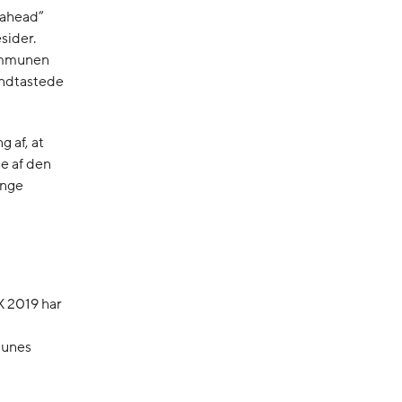
-ahead”
sider.
Kommunen
indtastede
 af, at
e af den
unge
X 2019 har
munes