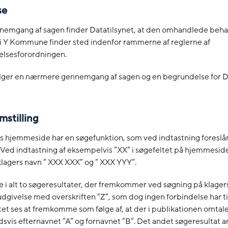
se
nnemgang af sagen finder Datatilsynet, at den omhandlede beha
 i Y Kommune finder sted indenfor rammerne af reglerne af
elsesforordningen.
lger en nærmere gennemgang af sagen og en begrundelse for Da
mstilling
hjemmeside har en søgefunktion, som ved indtastning foreslå
 Ved indtastning af eksempelvis ”XX” i søgefeltet på hjemmeside
lagers navn ” XXX XXX” og ” XXX YYY”.
e i alt to søgeresultater, der fremkommer ved søgning på klage
udgivelse med overskriften ”Z”, som dog ingen forbindelse har til
et ses at fremkomme som følge af, at der i publikationen omtal
vis efternavnet ”A” og fornavnet ”B”. Det andet søgeresultat a