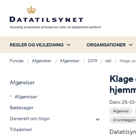
REGLER OG VEJLEDNING
ORGANISATIONER
Forside
Afgørelser
Afgørelser
2019
okt
Klage o
Klage
Afgørelser
hjemm
Afgørelser
Dato:
25-10
Bødesager
Afgørelse
Generelt om tilsyn
Grundlæggend
Tilladelser
Datatilsyn