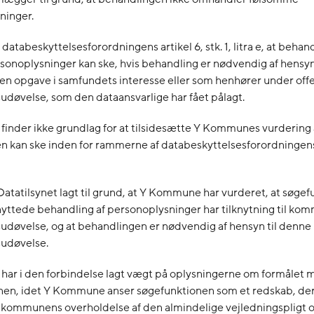
ninger.
 databeskyttelsesforordningens artikel 6, stk. 1, litra e, at behand
onoplysninger kan ske, hvis behandling er nødvendig af hensyn 
 en opgave i samfundets interesse eller som henhører under offe
døvelse, som den dataansvarlige har fået pålagt.
 finder ikke grundlag for at tilsidesætte Y Kommunes vurdering a
 kan ske inden for rammerne af databeskyttelsesforordningens 
atatilsynet lagt til grund, at Y Kommune har vurderet, at søge
nyttede behandling af personoplysninger har tilknytning til k
døvelse, og at behandlingen er nødvendig af hensyn til denne
udøvelse.
 har i den forbindelse lagt vægt på oplysningerne om formålet
nen, idet Y Kommune anser søgefunktionen som et redskab, der
 kommunens overholdelse af den almindelige vejledningspligt o