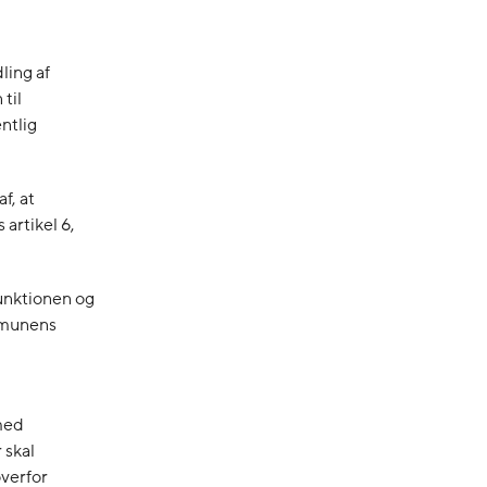
ling af
til
ntlig
f, at
artikel 6,
funktionen og
ommunens
 med
 skal
verfor