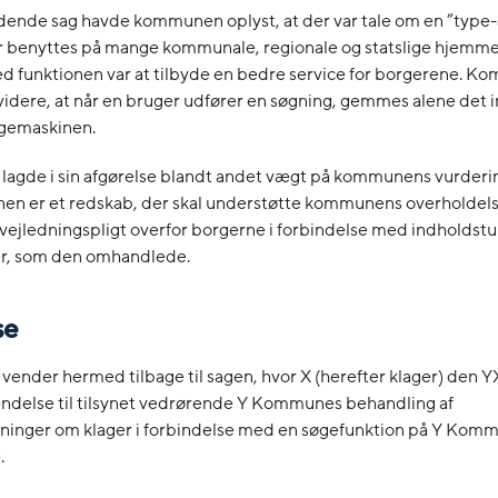
dende sag havde kommunen oplyst, at der var tale om en ”type
er benyttes på mange kommunale, regionale og statslige hjemme
d funktionen var at tilbyde en bedre service for borgerene. 
idere, at når en bruger udfører en søgning, gemmes alene det 
øgemaskinen.
 lagde i sin afgørelse blandt andet vægt på kommunens vurdering
nen er et redskab, der skal understøtte kommunens overholdels
vejledningspligt overfor borgerne i forbindelse med indholdst
r, som den omhandlede.
se
 vender hermed tilbage til sagen, hvor X (herefter klager) den Y
endelse til tilsynet vedrørende Y Kommunes behandling af
ninger om klager i forbindelse med en søgefunktion på Y Kom
.