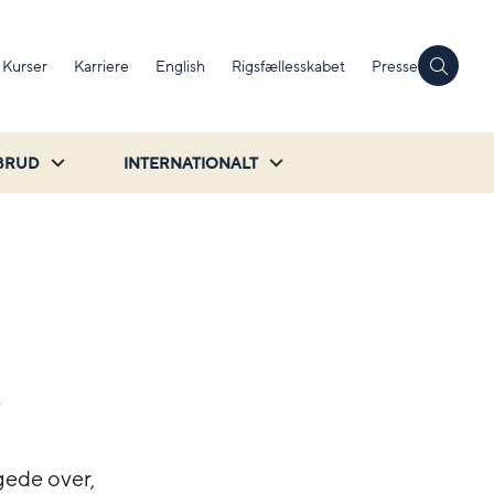
Kurser
Karriere
English
Rigsfællesskabet
Presse
BRUD
INTERNATIONALT
agede over,