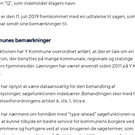
n ”Q”, som indeholder klagers navn.
r den 11. juli 2019 fremkommet med en udtalelse til sagen, so
9 har sendt sine bemærkninger til.
unes bemærkninger
tionen har Y Kommune overordnet anført, at der er tale om en 
tion, der benyttes på mange kommunale, regionale og statslige
s hjemmesider. Løsningen har været anvendt siden 2011 på 
.
ar oplyst at være dataansvarlig for den behandling af
lysninger, søgefunktionen indebærer. Behandlingen sker med 
sesforordningens artikel 6, stk. 1, litra e.
ar nærmere om formålet med ”type-ahead” søgefunktionen opl
ål at kunne tilbyde en bedre service for kommunens borgere ved
emmere og hurtigere ved at vise brugeren de søgetermer, som