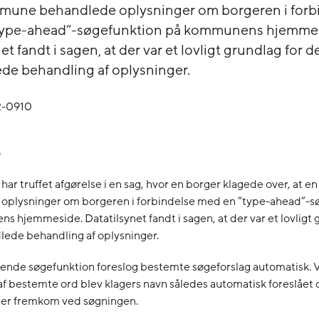
mune behandlede oplysninger om borgeren i forb
type-ahead”-søgefunktion på kommunens hjemmes
et fandt i sagen, at der var et lovligt grundlag for d
e behandling af oplysninger.
32-0910
 har truffet afgørelse i en sag, hvor en borger klagede over, at
oplysninger om borgeren i forbindelse med en ”type-ahead”-s
 hjemmeside. Datatilsynet fandt i sagen, at der var et lovligt 
ede behandling af oplysninger.
nde søgefunktion foreslog bestemte søgeforslag automatisk. 
af bestemte ord blev klagers navn således automatisk foreslået 
ter fremkom ved søgningen.