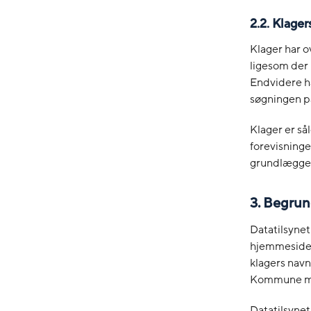
2.2.
Klager
Klager har o
ligesom der
Endvidere har
søgningen på
Klager er så
forevisninge
grundlæggen
3.
Begrund
Datatilsynet
hjemmeside s
klagers navn 
Kommune må a
Datatilsyne