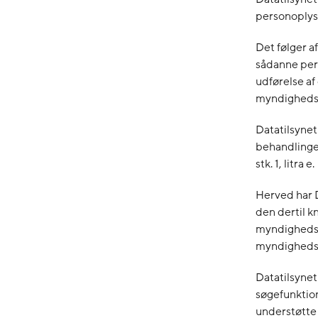
personoplys
Det følger af
sådanne pers
udførelse af
myndighedsu
Datatilsynet
behandlingen
stk. 1, litra e.
Herved har D
den dertil k
myndighedsu
myndigheds
Datatilsynet
søgefunktio
understøtte