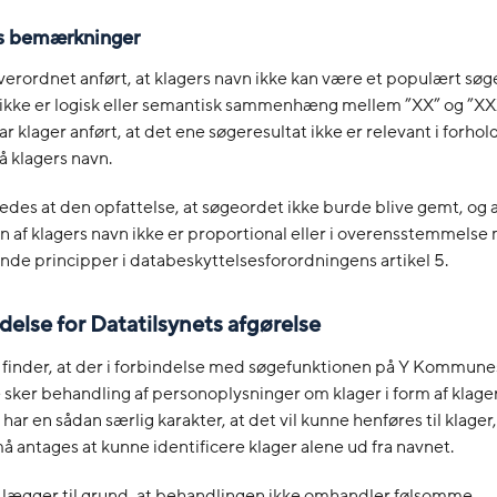
s bemærkninger
verordnet anført, at klagers navn ikke kan være et populært søg
 ikke er logisk eller semantisk sammenhæng mellem ”XX” og ”XX
 klager anført, at det ene søgeresultat ikke er relevant i forhold 
 klagers navn.
ledes at den opfattelse, at søgeordet ikke burde blive gemt, og 
n af klagers navn ikke er proportional eller i overensstemmelse
de principper i databeskyttelsesforordningens artikel 5.
else for Datatilsynets afgørelse
 finder, at der i forbindelse med søgefunktionen på Y Kommune
ker behandling af personoplysninger om klager i form af klager
har en sådan særlig karakter, at det vil kunne henføres til klager
ntages at kunne identificere klager alene ud fra navnet.
t lægger til grund, at behandlingen ikke omhandler følsomme