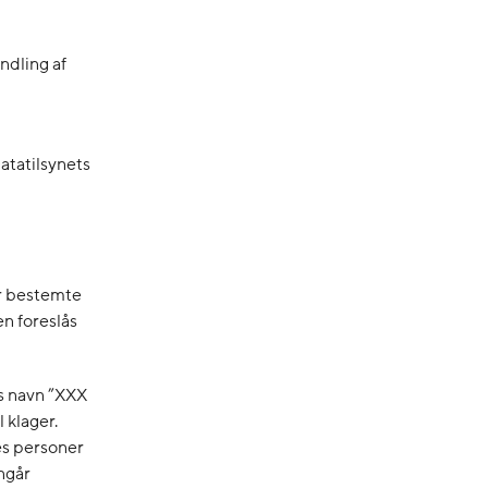
ndling af
tatilsynets
r bestemte
n foreslås
rs navn ”XXX
 klager.
es personer
ngår