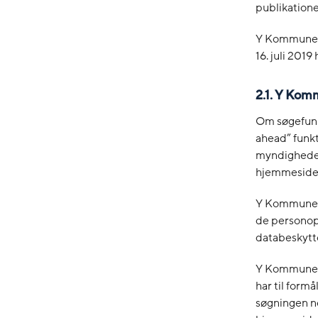
publikatione
Y Kommune e
16. juli 201
2.1.
Y Komm
Om søgefunk
ahead” funk
myndigheder
hjemmeside
Y Kommune h
de personop
databeskyttel
Y Kommune h
har til form
søgningen n