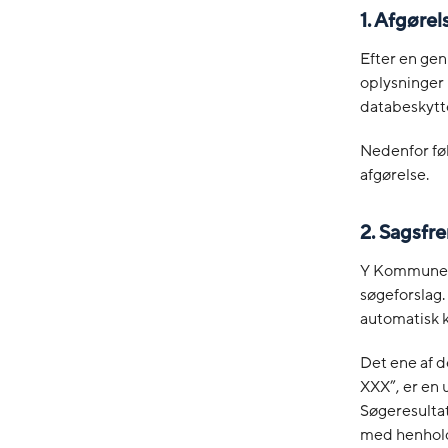
1.
Afgørel
Efter en ge
oplysninger
databeskytt
Nedenfor fø
afgørelse.
2.
Sagsfre
Y Kommunes 
søgeforslag.
automatisk k
Det ene af d
XXX”, er en 
Søgeresultat
med henholds