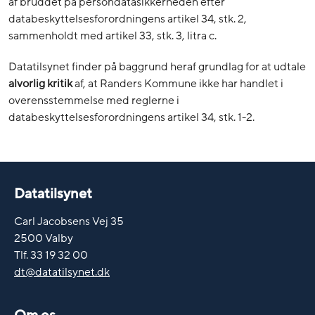
af bruddet på persondatasikkerheden efter
databeskyttelsesforordningens artikel 34, stk. 2,
sammenholdt med artikel 33, stk. 3, litra c.
Datatilsynet finder på baggrund heraf grundlag for at udtale
alvorlig kritik
af, at Randers Kommune ikke har handlet i
overensstemmelse med reglerne i
databeskyttelsesforordningens artikel 34, stk. 1-2.
Datatilsynet
Carl Jacobsens Vej 35
2500 Valby
Tlf. 33 19 32 00
dt@datatilsynet.dk