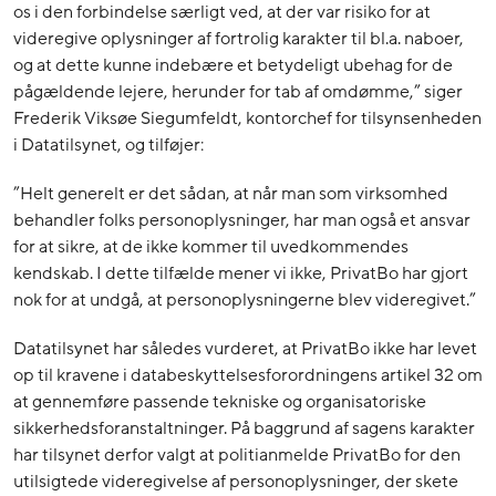
os i den forbindelse særligt ved, at der var risiko for at
videregive oplysninger af fortrolig karakter til bl.a. naboer,
og at dette kunne indebære et betydeligt ubehag for de
pågældende lejere, herunder for tab af omdømme,” siger
Frederik Viksøe Siegumfeldt, kontorchef for tilsynsenheden
i Datatilsynet, og tilføjer:
”Helt generelt er det sådan, at når man som virksomhed
behandler folks personoplysninger, har man også et ansvar
for at sikre, at de ikke kommer til uvedkommendes
kendskab. I dette tilfælde mener vi ikke, PrivatBo har gjort
nok for at undgå, at personoplysningerne blev videregivet.”
Datatilsynet har således vurderet, at PrivatBo ikke har levet
op til kravene i databeskyttelsesforordningens artikel 32 om
at gennemføre passende tekniske og organisatoriske
sikkerhedsforanstaltninger. På baggrund af sagens karakter
har tilsynet derfor valgt at politianmelde PrivatBo for den
utilsigtede videregivelse af personoplysninger, der skete