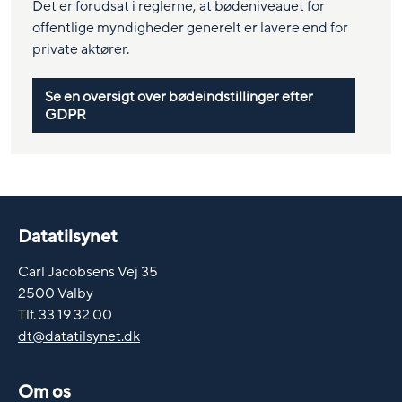
Det er forudsat i reglerne, at bødeniveauet for
offentlige myndigheder generelt er lavere end for
private aktører.
Se en oversigt over bødeindstillinger efter
GDPR
Datatilsynet
Carl Jacobsens Vej 35
2500 Valby
Tlf. 33 19 32 00
dt@datatilsynet.dk
Om os