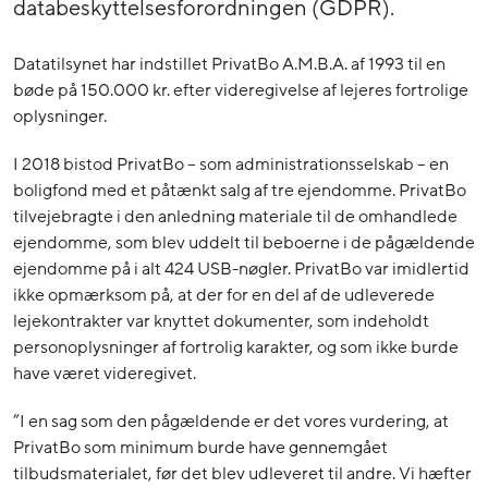
databeskyttelsesforordningen (GDPR).
Datatilsynet har indstillet PrivatBo A.M.B.A. af 1993 til en
bøde på 150.000 kr. efter videregivelse af lejeres fortrolige
oplysninger.
I 2018 bistod PrivatBo – som administrationsselskab – en
boligfond med et påtænkt salg af tre ejendomme. PrivatBo
tilvejebragte i den anledning materiale til de omhandlede
ejendomme, som blev uddelt til beboerne i de pågældende
ejendomme på i alt 424 USB-nøgler. PrivatBo var imidlertid
ikke opmærksom på, at der for en del af de udleverede
lejekontrakter var knyttet dokumenter, som indeholdt
personoplysninger af fortrolig karakter, og som ikke burde
have været videregivet.
”I en sag som den pågældende er det vores vurdering, at
PrivatBo som minimum burde have gennemgået
tilbudsmaterialet, før det blev udleveret til andre. Vi hæfter