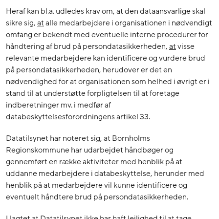
Heraf kan bl.a. udledes krav om, at den dataansvarlige skal
sikre sig,
at
alle medarbejdere i organisationen i nødvendigt
omfang er bekendt med eventuelle interne procedurer for
håndtering af brud på persondatasikkerheden,
at
visse
relevante medarbejdere kan identificere og vurdere brud
på persondatasikkerheden, herudover er det en
nødvendighed for at organisationen som helhed i øvrigt er i
stand til at understøtte forpligtelsen til at foretage
indberetninger mv. i medfør af
databeskyttelsesforordningens artikel 33.
Datatilsynet har noteret sig, at Bornholms
Regionskommune har udarbejdet håndbøger og
gennemført en række aktiviteter med henblik på at
uddanne medarbejdere i databeskyttelse, herunder med
henblik på at medarbejdere vil kunne identificere og
eventuelt håndtere brud på persondatasikkerheden.
Uagtet at Datatilsynet ikke har haft lejlighed til at tage