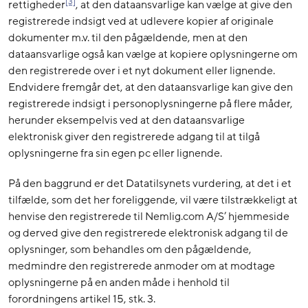
[3]
rettigheder
, at den dataansvarlige kan vælge at give den
registrerede indsigt ved at udlevere kopier af originale
dokumenter m.v. til den pågældende, men at den
dataansvarlige også kan vælge at kopiere oplysningerne om
den registrerede over i et nyt dokument eller lignende.
Endvidere fremgår det, at den dataansvarlige kan give den
registrerede indsigt i personoplysningerne på flere måder,
herunder eksempelvis ved at den dataansvarlige
elektronisk giver den registrerede adgang til at tilgå
oplysningerne fra sin egen pc eller lignende.
På den baggrund er det Datatilsynets vurdering, at det i et
tilfælde, som det her foreliggende, vil være tilstrækkeligt at
henvise den registrerede til Nemlig.com A/S’ hjemmeside
og derved give den registrerede elektronisk adgang til de
oplysninger, som behandles om den pågældende,
medmindre den registrerede anmoder om at modtage
oplysningerne på en anden måde i henhold til
forordningens artikel 15, stk. 3.