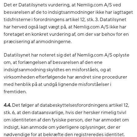
Det er Datatilsynets vurdering, at Nemlig.com A/S ved
besvarelsen af de to indsigtsanmodninger ikke har iagttaget
tidsfristerne i forordningens artikel 12, stk. 3. Datatilsynet
har herved også lagt vægt på, at Nemlig.com A/S ikke har
foretaget en konkret vurdering af, om der var behov for en
præcisering af anmodningerne.
Datatilsynet har noteret sig det af Nemlig.com A/S oplyste
om, at forlængelsen af besvarelsen af den ene
indsigtsanmodning skyldtes en misforståels, og at
virksomheden efterfølgende har ændret sine procedurer
med henblik på at undgå lignende misforståelser i
fremtiden.
4.4.
Det følger af databeskyttelsesforordningens artikel 12,
stk. 6, at den dataansvarlige, hvis der hersker rimelig tvivl
om identiteten af den fysiske person, der har anmodet om
indsigt, kan anmode om yderligere oplysninger, der er
nødvendige for at bekræfte den registreredes identitet.