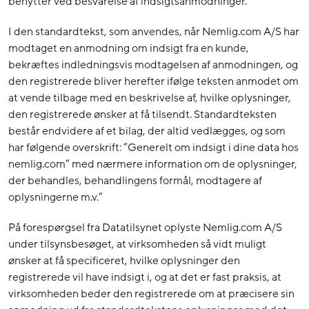
benytter ved besvarelse af indsigtsanmodninger.
I den standardtekst, som anvendes, når Nemlig.com A/S har
modtaget en anmodning om indsigt fra en kunde,
bekræftes indledningsvis modtagelsen af anmodningen, og
den registrerede bliver herefter ifølge teksten anmodet om
at vende tilbage med en beskrivelse af, hvilke oplysninger,
den registrerede ønsker at få tilsendt. Standardteksten
består endvidere af et bilag, der altid vedlægges, og som
har følgende overskrift: ”Generelt om indsigt i dine data hos
nemlig.com” med nærmere information om de oplysninger,
der behandles, behandlingens formål, modtagere af
oplysningerne m.v.”
På forespørgsel fra Datatilsynet oplyste Nemlig.com A/S
under tilsynsbesøget, at virksomheden så vidt muligt
ønsker at få specificeret, hvilke oplysninger den
registrerede vil have indsigt i, og at det er fast praksis, at
virksomheden beder den registrerede om at præcisere sin