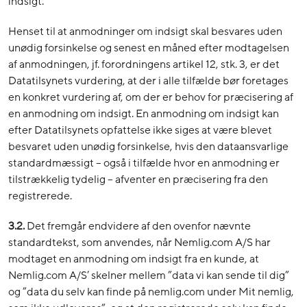
indsigt.
Henset til at anmodninger om indsigt skal besvares uden
unødig forsinkelse og senest en måned efter modtagelsen
af anmodningen, jf. forordningens artikel 12, stk. 3, er det
Datatilsynets vurdering, at der i alle tilfælde bør foretages
en konkret vurdering af, om der er behov for præcisering af
en anmodning om indsigt. En anmodning om indsigt kan
efter Datatilsynets opfattelse ikke siges at være blevet
besvaret uden unødig forsinkelse, hvis den dataansvarlige
standardmæssigt – også i tilfælde hvor en anmodning er
tilstrækkelig tydelig – afventer en præcisering fra den
registrerede.
3.2.
Det fremgår endvidere af den ovenfor nævnte
standardtekst, som anvendes, når Nemlig.com A/S har
modtaget en anmodning om indsigt fra en kunde, at
Nemlig.com A/S’ skelner mellem ”data vi kan sende til dig”
og ”data du selv kan finde på nemlig.com under Mit nemlig,