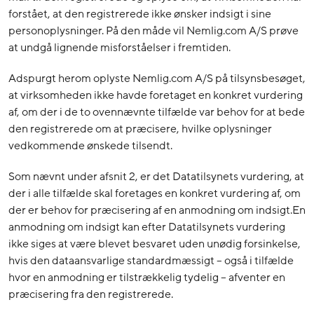
forstået, at den registrerede ikke ønsker indsigt i sine
personoplysninger. På den måde vil Nemlig.com A/S prøve
at undgå lignende misforståelser i fremtiden.
Adspurgt herom oplyste Nemlig.com A/S på tilsynsbesøget,
at virksomheden ikke havde foretaget en konkret vurdering
af, om der i de to ovennævnte tilfælde var behov for at bede
den registrerede om at præcisere, hvilke oplysninger
vedkommende ønskede tilsendt.
Som nævnt under afsnit 2, er det Datatilsynets vurdering, at
der i alle tilfælde skal foretages en konkret vurdering af, om
der er behov for præcisering af en anmodning om indsigt.En
anmodning om indsigt kan efter Datatilsynets vurdering
ikke siges at være blevet besvaret uden unødig forsinkelse,
hvis den dataansvarlige standardmæssigt – også i tilfælde
hvor en anmodning er tilstrækkelig tydelig – afventer en
præcisering fra den registrerede.