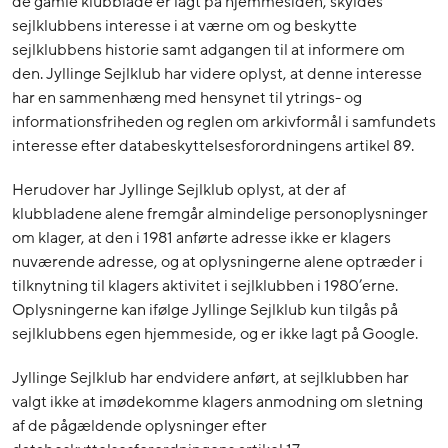
de gamle klubblade er lagt på hjemmesiden, skyldes
sejlklubbens interesse i at værne om og beskytte
sejlklubbens historie samt adgangen til at informere om
den. Jyllinge Sejlklub har videre oplyst, at denne interesse
har en sammenhæng med hensynet til ytrings- og
informationsfriheden og reglen om arkivformål i samfundets
interesse efter databeskyttelsesforordningens artikel 89.
Herudover har Jyllinge Sejlklub oplyst, at der af
klubbladene alene fremgår almindelige personoplysninger
om klager, at den i 1981 anførte adresse ikke er klagers
nuværende adresse, og at oplysningerne alene optræder i
tilknytning til klagers aktivitet i sejlklubben i 1980’erne.
Oplysningerne kan ifølge Jyllinge Sejlklub kun tilgås på
sejlklubbens egen hjemmeside, og er ikke lagt på Google.
Jyllinge Sejlklub har endvidere anført, at sejlklubben har
valgt ikke at imødekomme klagers anmodning om sletning
af de pågældende oplysninger efter