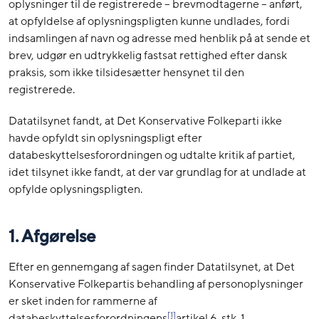
oplysninger til de registrerede – brevmodtagerne – anført,
at opfyldelse af oplysningspligten kunne undlades, fordi
indsamlingen af navn og adresse med henblik på at sende et
brev, udgør en udtrykkelig fastsat rettighed efter dansk
praksis, som ikke tilsidesætter hensynet til den
registrerede.
Datatilsynet fandt, at Det Konservative Folkeparti ikke
havde opfyldt sin oplysningspligt efter
databeskyttelsesforordningen og udtalte kritik af partiet,
idet tilsynet ikke fandt, at der var grundlag for at undlade at
opfylde oplysningspligten.
1. Afgørelse
Efter en gennemgang af sagen finder Datatilsynet, at Det
Konservative Folkepartis behandling af personoplysninger
er sket inden for rammerne af
[1]
databeskyttelsesforordningens
artikel 6, stk. 1.