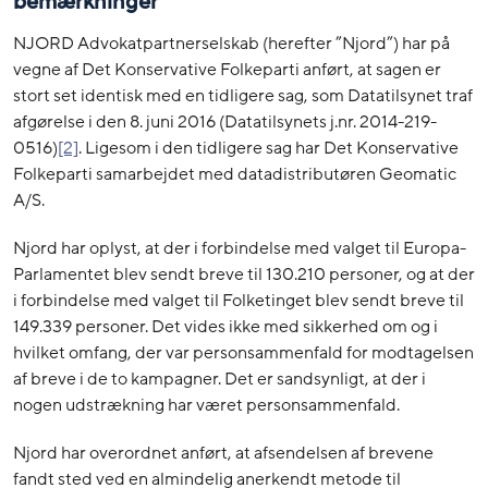
bemærkninger
NJORD Advokatpartnerselskab (herefter ”Njord”) har på
vegne af Det Konservative Folkeparti anført, at sagen er
stort set identisk med en tidligere sag, som Datatilsynet traf
afgørelse i den 8. juni 2016 (Datatilsynets j.nr. 2014-219-
0516)
[2]
. Ligesom i den tidligere sag har Det Konservative
Folkeparti samarbejdet med datadistributøren Geomatic
A/S.
Njord har oplyst, at der i forbindelse med valget til Europa-
Parlamentet blev sendt breve til 130.210 personer, og at der
i forbindelse med valget til Folketinget blev sendt breve til
149.339 personer. Det vides ikke med sikkerhed om og i
hvilket omfang, der var personsammenfald for modtagelsen
af breve i de to kampagner. Det er sandsynligt, at der i
nogen udstrækning har været personsammenfald.
Njord har overordnet anført, at afsendelsen af brevene
fandt sted ved en almindelig anerkendt metode til