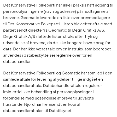
Det Konservative Folkeparti har ikke i praksis haft adgang til
personoplysningerne (navn og adresse) på modtagerne af
brevene. Geomatic leverede en liste over brevmodtagere
til Det Konservative Folkeparti. Listen blev efter aftale med
partiet sendt direkte fra Geomatic til Degn Grafiks A/S.
Degn Grafisk A/S slettede listen straks efter tryk og
udsendelse af brevene, da de ikke længere havde brug for
data. Der har ikke været tale om en instruks, som begrebet
anvendes i databeskyttelsesreglerne over for en
databehandler.
Det Konservative Folkeparti og Geomatic har som led i den
samlede aftale for levering af ydelser tillige indgået en
databehandleraftale. Databehandleraftalen regulerer
imidlertid ikke behandling af personoplysninger i
forbindelse med udsendelse af breve til udvalgte
husstande. Njord har fremsendt en kopi af
databehandleraftalen til Datatilsynet.