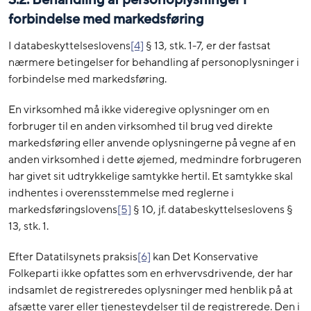
3.2. Behandling af personoplysninger i
forbindelse med markedsføring
I databeskyttelseslovens
[4]
§ 13, stk. 1-7, er der fastsat
nærmere betingelser for behandling af personoplysninger i
forbindelse med markedsføring.
En virksomhed må ikke videregive oplysninger om en
forbruger til en anden virksomhed til brug ved direkte
markedsføring eller anvende oplysningerne på vegne af en
anden virksomhed i dette øjemed, medmindre forbrugeren
har givet sit udtrykkelige samtykke hertil. Et samtykke skal
indhentes i overensstemmelse med reglerne i
markedsføringslovens
[5]
§ 10, jf. databeskyttelseslovens §
13, stk. 1.
Efter Datatilsynets praksis
[6]
kan Det Konservative
Folkeparti ikke opfattes som en erhvervsdrivende, der har
indsamlet de registreredes oplysninger med henblik på at
afsætte varer eller tjenesteydelser til de registrerede. Den i