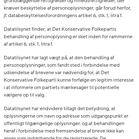
grundlæggende rettigheder og frihedsrettigheder, der
kræver beskyttelse af personoplysninger, går forud herfor,
jf. databeskyttelsesforordningens artikel 6, stk. 1, litra f.
Datatilsynet finder, at Det Konservative Folkepartis
behandling af personoplysning er sket inden for rammerne
af artikel 6, stk. 1, litra f.
Datatilsynet har lagt vægt på, at den behandling af
personoplysninger, som fandt sted i forbindelse med
udsendelse af brevene var nødvendig for, at Det
Konservative Folkeparti kunne forfølge en legitim interesse
i at informere om partiets mærkesager til potentielle
vælgere op til valg.
Datatilsynet har endvidere tillagt det betydning, at
oplysningerne om navn og adresse som udgangspunkt er
offentligt tilgængelige oplysninger, og at behandlingen
heraf i forbindelse med fremsendelse af breve ikke kan
anses som indgribende for de registrerede. De