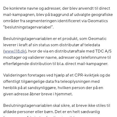
De konkrete navne og adresser, der blev anvendt til direct
mail-kampagnen, blev på baggrund af udvalgte geografiske
områder fra segmenteringen identificeret via Geomatics
”beslutningstagervariabel”.
Beslutningstagervariablen er et produkt, som Geomatic
leverer i kraft af sin status som distributør af teledata
(
www.118.dk
), hvor de via en distributøraftale med TDC A/S
modtager og validerer navne, adresser og telefonnumre til
efterfølgende distribution til bl.a. direct mail-kampagner.
Valideringen foretages ved hjælp af et CPR-kviktjek og de
offentligt tilgængelige data fra teleoplysningen med
henblik på at sandsynliggøre, hvilken person der på en
given adresse åbner breve i hjemmet.
Beslutningstagervariablen skal sikre, at breve ikke stiles til
afdøde personer eller børn. Det er en helt sædvanlig