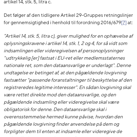
artikel 14, stk. 5, litra c.
Det følger af den tidligere Artikel 29-Gruppes retningslinjer
for gennemsigtighed i henhold til forordning 2016/679
[7]
at:
”Artikel 14, stk. 5, litra c), giver mulighed for en ophævelse af
oplysningskravene i artikel 14, stk. 1, 2 og 4, for så vidt som
indsamlingen eller videregivelsen af personoplysninger
"udtrykkelig [er] fastsat i EU-ret eller medlemsstaternes
nationale ret, som den dataansvarlige er underlagt". Denne
undtagelse er betinget af, at den pågældende lovgivning
fastsætter "passende foranstaltninger til beskyttelse af den
registreredes legitime interesser". En sådan lovgivning skal
være rettet direkte mod den dataansvarlige, og den
pågældende indsamling eller videregivelse skal være
obligatorisk for denne. Den dataansvarlige skal i
overensstemmelse hermed kunne påvise, hvordan den
pågældende lovgivning finder anvendelse på dem og
forpligter dem til enten at indsamle eller videregive de