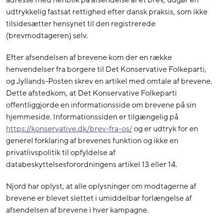
adresse med henblik på afsendelse af et brev, udgør en
udtrykkelig fastsat rettighed efter dansk praksis, som ikke
tilsidesætter hensynet til den registrerede
(brevmodtageren) selv.
Efter afsendelsen af brevene kom der en række
henvendelser fra borgere til Det Konservative Folkeparti,
og Jyllands-Posten skrev en artikel med omtale af brevene.
Dette afstedkom, at Det Konservative Folkeparti
offentliggjorde en informationsside om brevene på sin
hjemmeside. Informationssiden er tilgængelig på
https://konservative.dk/brev-fra-os/
og er udtryk for en
generel forklaring af brevenes funktion og ikke en
privatlivspolitik til opfyldelse af
databeskyttelsesforordningens artikel 13 eller 14.
Njord har oplyst, at alle oplysninger om modtagerne af
brevene er blevet slettet i umiddelbar forlængelse af
afsendelsen af brevene i hver kampagne.