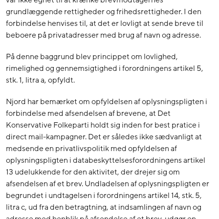
var ikke egnet til at krænke brevmodtagernes
grundlæggende rettigheder og frihedsrettigheder. I den
forbindelse henvises til, at det er lovligt at sende breve til
beboere på privatadresser med brug af navn og adresse.
På denne baggrund blev princippet om lovlighed,
rimelighed og gennemsigtighed i forordningens artikel 5,
stk. 1, litra a, opfyldt.
Njord har bemærket om opfyldelsen af oplysningspligten i
forbindelse med afsendelsen af brevene, at Det
Konservative Folkeparti holdt sig inden for best pratice i
direct mail-kampagner. Det er således ikke sædvanligt at
medsende en privatlivspolitik med opfyldelsen af
oplysningspligten i databeskyttelsesforordningens artikel
13 udelukkende for den aktivitet, der drejer sig om
afsendelsen af et brev. Undladelsen af oplysningspligten er
begrundet i undtagelsen i forordningens artikel 14, stk. 5,
litra c, ud fra den betragtning, at indsamlingen af navn og