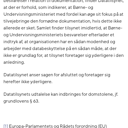
besvarelser i relation til dokumentation, finder Datatilsynet,
at der er forhold, som indikerer, at Børne- og
Undervisningsministeriet med fordel kan øge sit fokus på at
tilvejebringe den fornødne dokumentation, hvis dette ikke
allerede er sket. Samlet finder tilsynet imidlertid, at Børne-
og Undervisningsministeriets besvarelser efterlader et
indtryk af, at organisationen har en sådan modenhed og
arbejder med databeskyttelse på en sådan måde, at der
ikke er grundlag for, at tilsynet foretager sig yderligere i den
anledning.
Datatilsynet anser sagen for afsluttet og foretager sig
herefter ikke yderligere.
Datatilsynets udtalelse kan indbringes for domstolene, jf.
grundlovens § 63.
[1]
Europa-Parlamentets og Rådets forordning (EU)