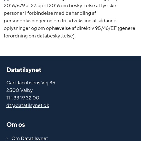
2016/679 af 27. april 2016 om beskyttelse af fysiske
personer i forbindelse med behandling af
personoplysninger og om fri udveksling af sådanne
oplysninger og om ophævelse af direktiv 95/46/EF (generel
forordning om databeskyttelse).
Datatilsynet
Carl Jacobsens Vej 35
2500 Valby
Tlf. 33 19 32 00
dt@datatilsynet.dk
Om os
Om Datatilsynet