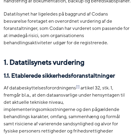
håndtering af dokumentation, backup og beredskabsplaner.
Datatilsynet har ligeledes på baggrund af Codans
besvarelse foretaget en overordnet vurdering af de
foranstaltninger, som Codan har vurderet som passende for
at imødegå risici, som organisationens
behandlingsaktiviteter udgør for de registrerede.
1. Datatilsynets vurdering
1.1. Etablerede sikkerhedsforanstaltninger
[1]
Af databeskyttelsesforordningens
artikel 32, stk. 1,
fremgår bl.a., at den dataansvarlige under hensyntagen til
det aktuelle tekniske niveau,
implementeringsomkostningerne og den pågældende
behandlings karakter, omfang, sammenhæng og formål
samt risiciene af varierende sandsynlighed og alvor for
fysiske personers rettigheder og frihedsrettigheder