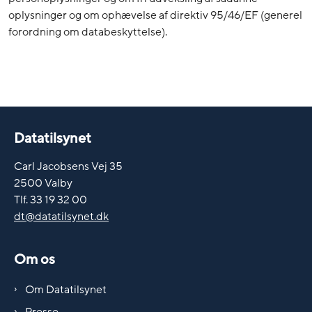
oplysninger og om ophævelse af direktiv 95/46/EF (generel
forordning om databeskyttelse).
Datatilsynet
Carl Jacobsens Vej 35
2500 Valby
Tlf. 33 19 32 00
dt@datatilsynet.dk
Om os
Om Datatilsynet