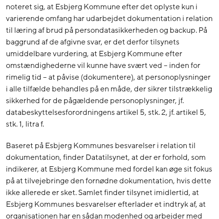
noteret sig, at Esbjerg Kommune efter det oplyste kun i
varierende omfang har udarbejdet dokumentation i relation
til læring af brud på persondatasikkerheden og backup. På
baggrund af de afgivne svar, er det derfor tilsynets
umiddelbare vurdering, at Esbjerg Kommune efter
omstændighederne vil kunne have svært ved – inden for
rimelig tid – at påvise (dokumentere), at personoplysninger
i alle tilfælde behandles på en måde, der sikrer tilstrækkelig
sikkerhed for de pågældende personoplysninger, jf.
databeskyttelsesforordningens artikel 5, stk. 2, jf. artikel 5,
stk. 1, litra f.
Baseret på Esbjerg Kommunes besvarelser i relation til
dokumentation, finder Datatilsynet, at der er forhold, som
indikerer, at Esbjerg Kommune med fordel kan øge sit fokus
på at tilvejebringe den fornødne dokumentation, hvis dette
ikke allerede er sket. Samlet finder tilsynet imidlertid, at
Esbjerg Kommunes besvarelser efterlader et indtryk af, at
organisationen har en sådan modenhed og arbejder med