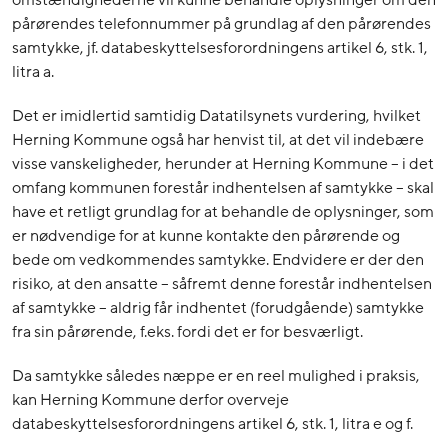
omstændighederne vil kunne behandle oplysninger om den
pårørendes telefonnummer på grundlag af den pårørendes
samtykke, jf. databeskyttelsesforordningens artikel 6, stk. 1,
litra a.
Det er imidlertid samtidig Datatilsynets vurdering, hvilket
Herning Kommune også har henvist til, at det vil indebære
visse vanskeligheder, herunder at Herning Kommune – i det
omfang kommunen forestår indhentelsen af samtykke – skal
have et retligt grundlag for at behandle de oplysninger, som
er nødvendige for at kunne kontakte den pårørende og
bede om vedkommendes samtykke. Endvidere er der den
risiko, at den ansatte – såfremt denne forestår indhentelsen
af samtykke – aldrig får indhentet (forudgående) samtykke
fra sin pårørende, f.eks. fordi det er for besværligt.
Da samtykke således næppe er en reel mulighed i praksis,
kan Herning Kommune derfor overveje
databeskyttelsesforordningens artikel 6, stk. 1, litra e og f.