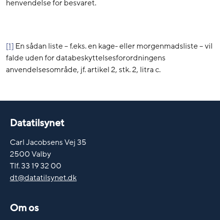
henvendelse for besvaret.
[1]
En sådan liste – f.eks. en kage- eller morgenmadsliste – vil
falde uden for databeskyttelsesforordningens
anvendelsesområde, jf. artikel 2, stk. 2, litra c.
Datatilsynet
Carl Jacobsens Vej 35
2500 Valby
Tlf. 33 19 32 00
dt@datatilsynet.dk
Om os