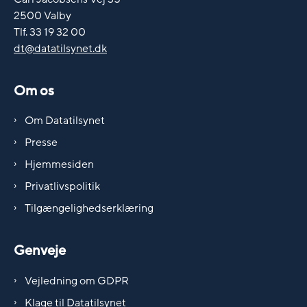
2500 Valby
Tlf. 33 19 32 00
dt@datatilsynet.dk
Om os
Om Datatilsynet
Presse
Hjemmesiden
Privatlivspolitik
Tilgængelighedserklæring
Genveje
Vejledning om GDPR
Klage til Datatilsynet