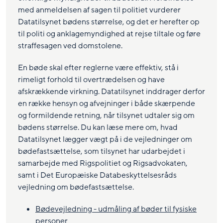
med anmeldelsen af sagen til politiet vurderer
Datatilsynet bødens størrelse, og det er herefter op
til politi og anklagemyndighed at rejse tiltale og føre
straffesagen ved domstolene.
En bøde skal efter reglerne være effektiv, stå i
rimeligt forhold til overtrædelsen og have
afskrækkende virkning. Datatilsynet inddrager derfor
en række hensyn og afvejninger i både skærpende
og formildende retning, når tilsynet udtaler sig om
bødens størrelse. Du kan læse mere om, hvad
Datatilsynet lægger vægt på i de vejledninger om
bødefastsættelse, som tilsynet har udarbejdet i
samarbejde med Rigspolitiet og Rigsadvokaten,
samt i Det Europæiske Databeskyttelsesråds
vejledning om bødefastsættelse.
Bødevejledning - udmåling af bøder til fysiske
personer