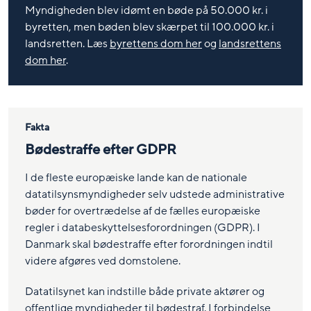
Myndigheden blev idømt en bøde på 50.000 kr. i
byretten, men bøden blev skærpet til 100.000 kr. i
landsretten. Læs
byrettens dom her
og
landsrettens
dom her
.
Fakta
Bødestraffe efter GDPR
I de fleste europæiske lande kan de nationale
datatilsynsmyndigheder selv udstede administrative
bøder for overtrædelse af de fælles europæiske
regler i databeskyttelsesforordningen (GDPR). I
Danmark skal bødestraffe efter forordningen indtil
videre afgøres ved domstolene.
Datatilsynet kan indstille både private aktører og
offentlige myndigheder til bødestraf. I forbindelse