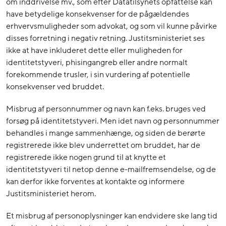
om inddrivelse mv., som efter Datatilsynets opfattelse kan
have betydelige konsekvenser for de pågældendes
erhvervsmuligheder som advokat, og som vil kunne påvirke
disses forretning i negativ retning. Justitsministeriet ses
ikke at have inkluderet dette eller muligheden for
identitetstyveri, phisingangreb eller andre normalt
forekommende trusler, i sin vurdering af potentielle
konsekvenser ved bruddet.
Misbrug af personnummer og navn kan f.eks. bruges ved
forsøg på identitetstyveri. Men idet navn og personnummer
behandles i mange sammenhænge, og siden de berørte
registrerede ikke blev underrettet om bruddet, har de
registrerede ikke nogen grund til at knytte et
identitetstyveri til netop denne e-mailfremsendelse, og de
kan derfor ikke forventes at kontakte og informere
Justitsministeriet herom.
Et misbrug af personoplysninger kan endvidere ske lang tid