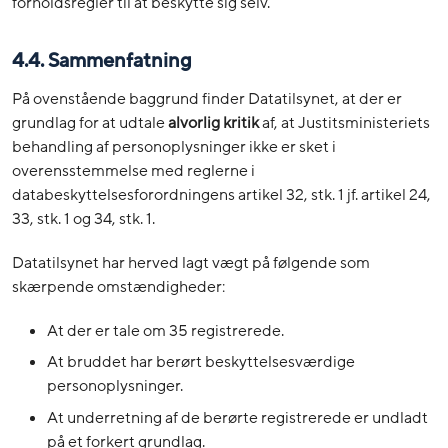
forholdsregler til at beskytte sig selv.
4.4. Sammenfatning
På ovenstående baggrund finder Datatilsynet, at der er
grundlag for at udtale
alvorlig
kritik
af, at Justitsministeriets
behandling af personoplysninger ikke er sket i
overensstemmelse med reglerne i
databeskyttelsesforordningens artikel 32, stk. 1 jf. artikel 24,
33, stk. 1 og 34, stk. 1.
Datatilsynet har herved lagt vægt på følgende som
skærpende omstændigheder:
At der er tale om 35 registrerede.
At bruddet har berørt beskyttelsesværdige
personoplysninger.
At underretning af de berørte registrerede er undladt
på et forkert grundlag.