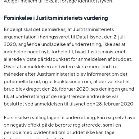
vælge i mellem til f.eks. at forsøge identitetstyveri.
Forsinkelse i Justitsministeriets vurdering
Endeligt skal det bemærkes, at Justitsministeriets
argumentation i høringssvaret til Datatilsynet den 2. juli
2020, angående undladelse af underretning, ikke ses at
indeholde noget nyt i forhold til, hvad Justitsministeriet
allerede vidste på tidspunktet for anmeldelsen af bruddet.
Givet at anmeldelsen endvidere skete mere end tre
måneder efter Justitsministeriet blev informeret om det
potentielle brud, og at konklusionen om, at der var sket et
brud blev draget den 26. februar 2020, ses der ingen grund
til, at underretning af de registrerede endnu ikke var
besluttet ved anmeldelsen til tilsynet den 28. februar 2020.
Forsinkelse i stillingtagen til underretning, kan i sig selv have
en negativ effekt på de berørte registrerede, som i en
periode med uvidenhed om bruddet ikke kan tage