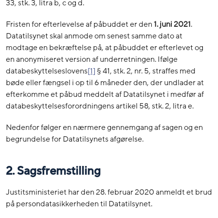
33, stk. 3, litra b, c og d.
Fristen for efterlevelse af påbuddet er den
1. juni 2021
.
Datatilsynet skal anmode om senest samme dato at
modtage en bekræftelse på, at påbuddet er efterlevet og
en anonymiseret version af underretningen. Ifølge
databeskyttelseslovens
[1]
§ 41, stk. 2, nr. 5, straffes med
bøde eller fængsel i op til 6 måneder den, der undlader at
efterkomme et påbud meddelt af Datatilsynet i medfør af
databeskyttelsesforordningens artikel 58, stk. 2, litra e.
Nedenfor følger en nærmere gennemgang af sagen og en
begrundelse for Datatilsynets afgørelse.
2. Sagsfremstilling
Justitsministeriet har den 28. februar 2020 anmeldt et brud
på persondatasikkerheden til Datatilsynet.