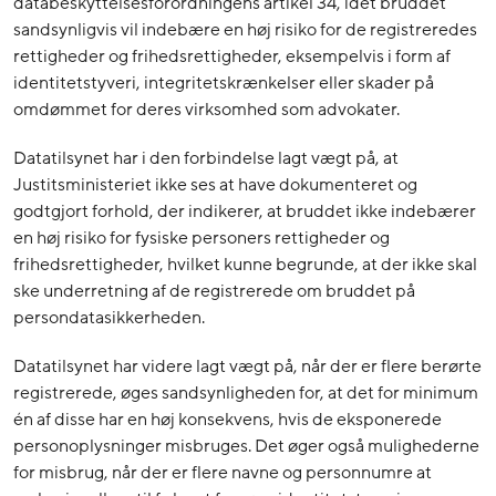
databeskyttelsesforordningens artikel 34, idet bruddet
sandsynligvis vil indebære en høj risiko for de registreredes
rettigheder og frihedsrettigheder, eksempelvis i form af
identitetstyveri, integritetskrænkelser eller skader på
omdømmet for deres virksomhed som advokater.
Datatilsynet har i den forbindelse lagt vægt på, at
Justitsministeriet ikke ses at have dokumenteret og
godtgjort forhold, der indikerer, at bruddet ikke indebærer
en høj risiko for fysiske personers rettigheder og
frihedsrettigheder, hvilket kunne begrunde, at der ikke skal
ske underretning af de registrerede om bruddet på
persondatasikkerheden.
Datatilsynet har videre lagt vægt på, når der er flere berørte
registrerede, øges sandsynligheden for, at det for minimum
én af disse har en høj konsekvens, hvis de eksponerede
personoplysninger misbruges. Det øger også mulighederne
for misbrug, når der er flere navne og personnumre at