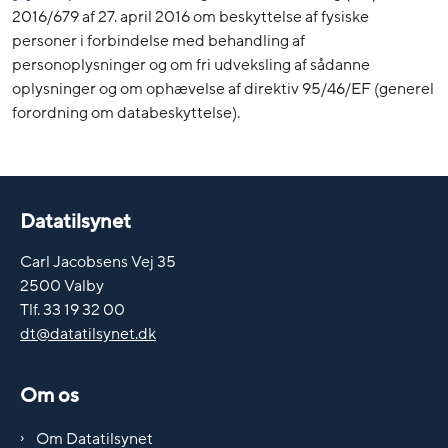
2016/679 af 27. april 2016 om beskyttelse af fysiske
personer i forbindelse med behandling af
personoplysninger og om fri udveksling af sådanne
oplysninger og om ophævelse af direktiv 95/46/EF (generel
forordning om databeskyttelse).
Datatilsynet
Carl Jacobsens Vej 35
2500 Valby
Tlf. 33 19 32 00
dt@datatilsynet.dk
Om os
Om Datatilsynet