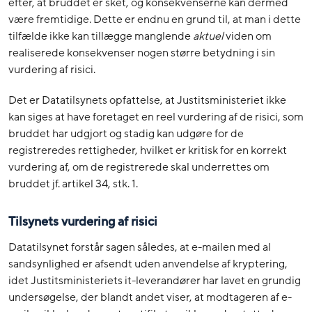
efter, at bruddet er sket, og konsekvenserne kan dermed
være fremtidige. Dette er endnu en grund til, at man i dette
tilfælde ikke kan tillægge manglende
aktuel
viden om
realiserede konsekvenser nogen større betydning i sin
vurdering af risici.
Det er Datatilsynets opfattelse, at Justitsministeriet ikke
kan siges at have foretaget en reel vurdering af de risici, som
bruddet har udgjort og stadig kan udgøre for de
registreredes rettigheder, hvilket er kritisk for en korrekt
vurdering af, om de registrerede skal underrettes om
bruddet jf. artikel 34, stk. 1.
Tilsynets vurdering af risici
Datatilsynet forstår sagen således, at e-mailen med al
sandsynlighed er afsendt uden anvendelse af kryptering,
idet Justitsministeriets it-leverandører har lavet en grundig
undersøgelse, der blandt andet viser, at modtageren af e-