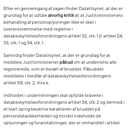
Efter en gennemgang af sagen finder Datatilsynet, at der er
grundlag for at udtale
alvorlig
kritik
af, at Justitsministeriets
behandling af personoplysninger ikke er sket i
overensstemmelse med reglerne i
databeskyttelsesforordningens artikel 32, stk. 1 jf. artikel 24,
33, stk. 1 og 34, stk. 1.
Samtidig finder Datatilsynet, at der er grundlag for at
meddele Justitsministeriet
påbud
om at underrette alle
registrerede, som er berørt af bruddet. Påbuddet
meddeles i medfør af databeskyttelsesforordningens
artikel 58, stk. 2, litra e.
Indholdet i underretningen skal opfylde kravene i
databeskyttelsesforordningens artikel 34, stk. 2 og dermed i
et klart sprog beskrive karakteren af bruddet på
persondatasikkerheden og mindst indeholde de
oplysninger og foranstaltninger, der er omhandlet i artikel