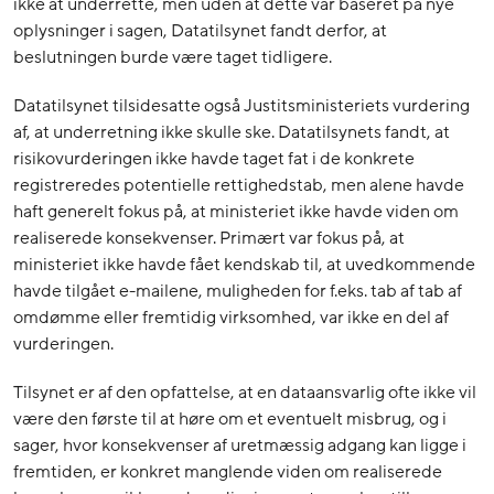
ikke at underrette, men uden at dette var baseret på nye
oplysninger i sagen, Datatilsynet fandt derfor, at
beslutningen burde være taget tidligere.
Datatilsynet tilsidesatte også Justitsministeriets vurdering
af, at underretning ikke skulle ske. Datatilsynets fandt, at
risikovurderingen ikke havde taget fat i de konkrete
registreredes potentielle rettighedstab, men alene havde
haft generelt fokus på, at ministeriet ikke havde viden om
realiserede konsekvenser. Primært var fokus på, at
ministeriet ikke havde fået kendskab til, at uvedkommende
havde tilgået e-mailene, muligheden for f.eks. tab af tab af
omdømme eller fremtidig virksomhed, var ikke en del af
vurderingen.
Tilsynet er af den opfattelse, at en dataansvarlig ofte ikke vil
være den første til at høre om et eventuelt misbrug, og i
sager, hvor konsekvenser af uretmæssig adgang kan ligge i
fremtiden, er konkret manglende viden om realiserede