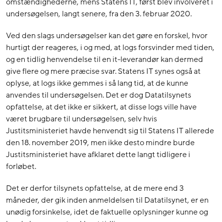
omstændighederne, mens Statens IT, først blev involveret i
undersøgelsen, langt senere, fra den 3. februar 2020.
Ved den slags undersøgelser kan det gøre en forskel, hvor
hurtigt der reageres, i og med, at logs forsvinder med tiden,
og en tidlig henvendelse til en it-leverandør kan dermed
give flere og mere præcise svar. Statens IT synes også at
oplyse, at logs ikke gemmes i så lang tid, at de kunne
anvendes til undersøgelsen. Det er dog Datatilsynets
opfattelse, at det ikke er sikkert, at disse logs ville have
været brugbare til undersøgelsen, selv hvis
Justitsministeriet havde henvendt sig til Statens IT allerede
den 18. november 2019, men ikke desto mindre burde
Justitsministeriet have afklaret dette langt tidligere i
forløbet.
Det er derfor tilsynets opfattelse, at de mere end 3
måneder, der gik inden anmeldelsen til Datatilsynet, er en
unødig forsinkelse, idet de faktuelle oplysninger kunne og