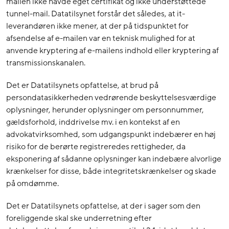
mailen ikke havde eget certifikat og ikke understøttede
tunnel-mail. Datatilsynet forstår det således, at it-
leverandøren ikke mener, at der på tidspunktet for
afsendelse af e-mailen var en teknisk mulighed for at
anvende kryptering af e-mailens indhold eller kryptering af
transmissionskanalen.
Det er Datatilsynets opfattelse, at brud på
persondatasikkerheden vedrørende beskyttelsesværdige
oplysninger, herunder oplysninger om personnummer,
gældsforhold, inddrivelse mv. i en kontekst af en
advokatvirksomhed, som udgangspunkt indebærer en høj
risiko for de berørte registreredes rettigheder, da
eksponering af sådanne oplysninger kan indebære alvorlige
krænkelser for disse, både integritetskrænkelser og skade
på omdømme.
Det er Datatilsynets opfattelse, at der i sager som den
foreliggende skal ske underretning efter