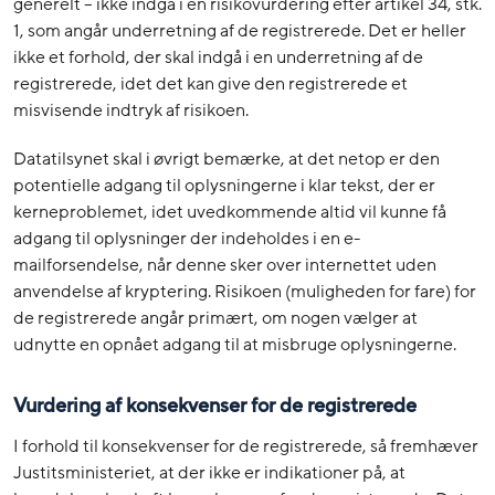
generelt – ikke indgå i en risikovurdering efter artikel 34, stk.
1, som angår underretning af de registrerede. Det er heller
ikke et forhold, der skal indgå i en underretning af de
registrerede, idet det kan give den registrerede et
misvisende indtryk af risikoen.
Datatilsynet skal i øvrigt bemærke, at det netop er den
potentielle adgang til oplysningerne i klar tekst, der er
kerneproblemet, idet uvedkommende altid vil kunne få
adgang til oplysninger der indeholdes i en e-
mailforsendelse, når denne sker over internettet uden
anvendelse af kryptering. Risikoen (muligheden for fare) for
de registrerede angår primært, om nogen vælger at
udnytte en opnået adgang til at misbruge oplysningerne.
Vurdering af konsekvenser for de registrerede
I forhold til konsekvenser for de registrerede, så fremhæver
Justitsministeriet, at der ikke er indikationer på, at