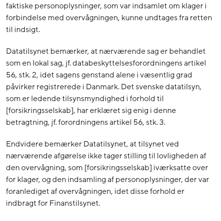
faktiske personoplysninger, som var indsamlet om klager i
forbindelse med overvågningen, kunne undtages fra retten
til indsigt.
Datatilsynet bemærker, at nærværende sag er behandlet
som en lokal sag, jf. databeskyttelsesforordningens artikel
56, stk. 2, idet sagens genstand alene i væsentlig grad
påvirker registrerede i Danmark. Det svenske datatilsyn,
som er ledende tilsynsmyndighed i forhold til
[forsikringsselskab], har erklæret sig enig i denne
betragtning, jf. forordningens artikel 56, stk. 3.
Endvidere bemærker Datatilsynet, at tilsynet ved
nærværende afgørelse ikke tager stilling til lovligheden af
den overvågning, som [forsikringsselskab] iværksatte over
for klager, og den indsamling af personoplysninger, der var
foranlediget af overvågningen, idet disse forhold er
indbragt for Finanstilsynet.