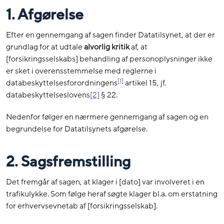
1. Afgørelse
Efter en gennemgang af sagen finder Datatilsynet, at der er
grundlag for at udtale
alvorlig
kritik
af, at
[forsikringsselskabs] behandling af personoplysninger ikke
er sket i overensstemmelse med reglerne i
[1]
databeskyttelsesforordningens
artikel 15, jf.
databeskyttelseslovens
[2]
§ 22.
Nedenfor følger en nærmere gennemgang af sagen og en
begrundelse for Datatilsynets afgørelse.
2. Sagsfremstilling
Det fremgår af sagen, at klager i [dato] var involveret i en
trafikulykke. Som følge heraf søgte klager bl.a. om erstatning
for erhvervsevnetab af [forsikringsselskab].