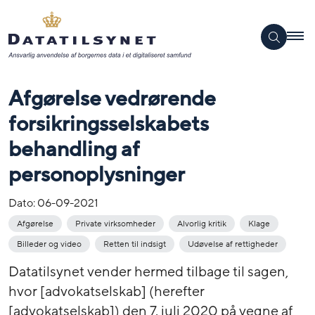
Afgørelse vedrørende
forsikringsselskabets
behandling af
personoplysninger
Dato:
06-09-2021
Afgørelse
Private virksomheder
Alvorlig kritik
Klage
Billeder og video
Retten til indsigt
Udøvelse af rettigheder
Datatilsynet vender hermed tilbage til sagen,
hvor [advokatselskab] (herefter
[advokatselskab]) den 7. juli 2020 på vegne af