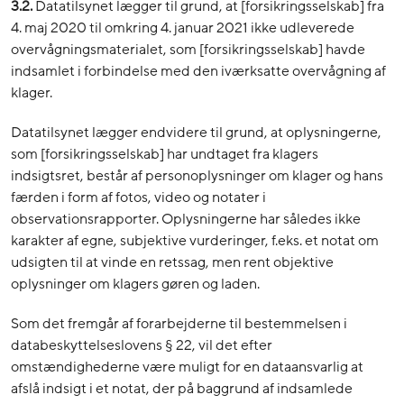
3.2.
Datatilsynet lægger til grund, at [forsikringsselskab] fra
4. maj 2020 til omkring 4. januar 2021 ikke udleverede
overvågningsmaterialet, som [forsikringsselskab] havde
indsamlet i forbindelse med den iværksatte overvågning af
klager.
Datatilsynet lægger endvidere til grund, at oplysningerne,
som [forsikringsselskab] har undtaget fra klagers
indsigtsret, består af personoplysninger om klager og hans
færden i form af fotos, video og notater i
observationsrapporter. Oplysningerne har således ikke
karakter af egne, subjektive vurderinger, f.eks. et notat om
udsigten til at vinde en retssag, men rent objektive
oplysninger om klagers gøren og laden.
Som det fremgår af forarbejderne til bestemmelsen i
databeskyttelseslovens § 22, vil det efter
omstændighederne være muligt for en dataansvarlig at
afslå indsigt i et notat, der på baggrund af indsamlede