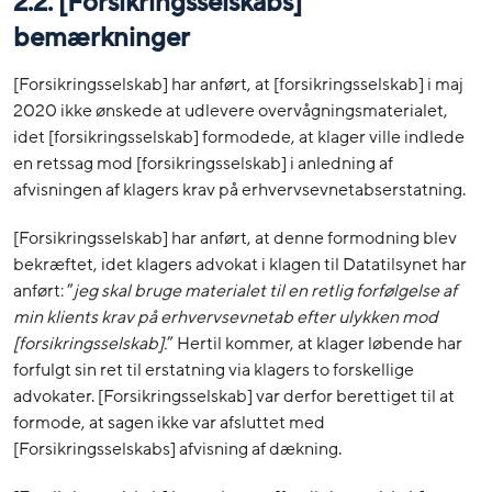
2.2. [Forsikringsselskabs]
bemærkninger
[Forsikringsselskab] har anført, at [forsikringsselskab] i maj
2020 ikke ønskede at udlevere overvågningsmaterialet,
idet [forsikringsselskab] formodede, at klager ville indlede
en retssag mod [forsikringsselskab] i anledning af
afvisningen af klagers krav på erhvervsevnetabserstatning.
[Forsikringsselskab] har anført, at denne formodning blev
bekræftet, idet klagers advokat i klagen til Datatilsynet har
anført: ”
jeg skal bruge materialet til en retlig forfølgelse af
min klients krav på erhvervsevnetab efter ulykken mod
[forsikringsselskab].
” Hertil kommer, at klager løbende har
forfulgt sin ret til erstatning via klagers to forskellige
advokater. [Forsikringsselskab] var derfor berettiget til at
formode, at sagen ikke var afsluttet med
[Forsikringsselskabs] afvisning af dækning.