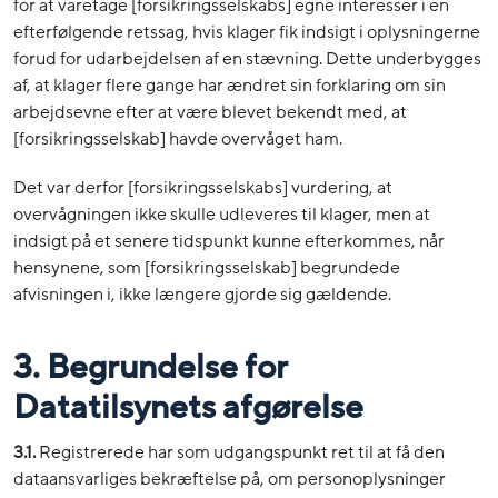
for at varetage [forsikringsselskabs] egne interesser i en
efterfølgende retssag, hvis klager fik indsigt i oplysningerne
forud for udarbejdelsen af en stævning. Dette underbygges
af, at klager flere gange har ændret sin forklaring om sin
arbejdsevne efter at være blevet bekendt med, at
[forsikringsselskab] havde overvåget ham.
Det var derfor [forsikringsselskabs] vurdering, at
overvågningen ikke skulle udleveres til klager, men at
indsigt på et senere tidspunkt kunne efterkommes, når
hensynene, som [forsikringsselskab] begrundede
afvisningen i, ikke længere gjorde sig gældende.
3. Begrundelse for
Datatilsynets afgørelse
3.1.
Registrerede har som udgangspunkt ret til at få den
dataansvarliges bekræftelse på, om personoplysninger