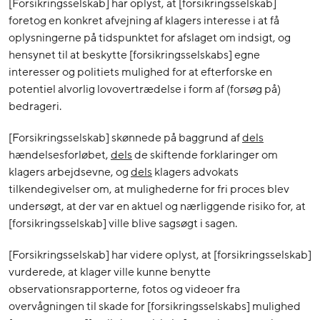
[Forsikringsselskab] har oplyst, at [forsikringsselskab]
foretog en konkret afvejning af klagers interesse i at få
oplysningerne på tidspunktet for afslaget om indsigt, og
hensynet til at beskytte [forsikringsselskabs] egne
interesser og politiets mulighed for at efterforske en
potentiel alvorlig lovovertrædelse i form af (forsøg på)
bedrageri.
[Forsikringsselskab] skønnede på baggrund af
dels
hændelsesforløbet,
dels
de skiftende forklaringer om
klagers arbejdsevne, og
dels
klagers advokats
tilkendegivelser om, at mulighederne for fri proces blev
undersøgt, at der var en aktuel og nærliggende risiko for, at
[forsikringsselskab] ville blive sagsøgt i sagen.
[Forsikringsselskab] har videre oplyst, at [forsikringsselskab]
vurderede, at klager ville kunne benytte
observationsrapporterne, fotos og videoer fra
overvågningen til skade for [forsikringsselskabs] mulighed