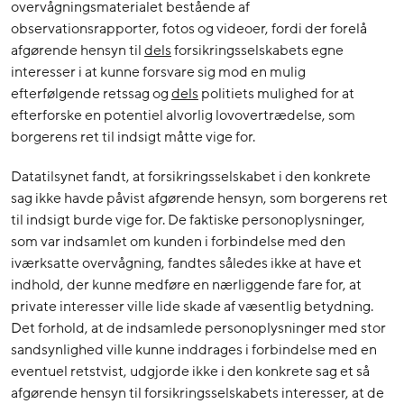
overvågningsmaterialet bestående af
observationsrapporter, fotos og videoer, fordi der forelå
afgørende hensyn til
dels
forsikringsselskabets egne
interesser i at kunne forsvare sig mod en mulig
efterfølgende retssag og
dels
politiets mulighed for at
efterforske en potentiel alvorlig lovovertrædelse, som
borgerens ret til indsigt måtte vige for.
Datatilsynet fandt, at forsikringsselskabet i den konkrete
sag ikke havde påvist afgørende hensyn, som borgerens ret
til indsigt burde vige for. De faktiske personoplysninger,
som var indsamlet om kunden i forbindelse med den
iværksatte overvågning, fandtes således ikke at have et
indhold, der kunne medføre en nærliggende fare for, at
private interesser ville lide skade af væsentlig betydning.
Det forhold, at de indsamlede personoplysninger med stor
sandsynlighed ville kunne inddrages i forbindelse med en
eventuel retstvist, udgjorde ikke i den konkrete sag et så
afgørende hensyn til forsikringsselskabets interesser, at de