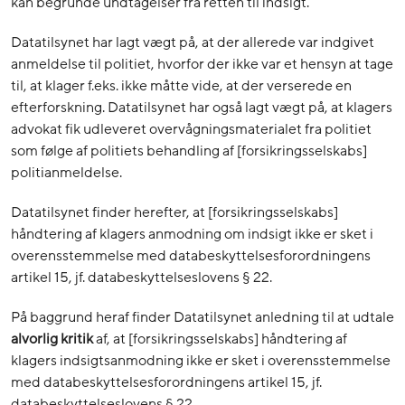
kan begrunde undtagelser fra retten til indsigt.
Datatilsynet har lagt vægt på, at der allerede var indgivet
anmeldelse til politiet, hvorfor der ikke var et hensyn at tage
til, at klager f.eks. ikke måtte vide, at der verserede en
efterforskning. Datatilsynet har også lagt vægt på, at klagers
advokat fik udleveret overvågningsmaterialet fra politiet
som følge af politiets behandling af [forsikringsselskabs]
politianmeldelse.
Datatilsynet finder herefter, at [forsikringsselskabs]
håndtering af klagers anmodning om indsigt ikke er sket i
overensstemmelse med databeskyttelsesforordningens
artikel 15, jf. databeskyttelseslovens § 22.
På baggrund heraf finder Datatilsynet anledning til at udtale
alvorlig kritik
af, at [forsikringsselskabs] håndtering af
klagers indsigtsanmodning ikke er sket i overensstemmelse
med databeskyttelsesforordningens artikel 15, jf.
databeskyttelseslovens § 22.