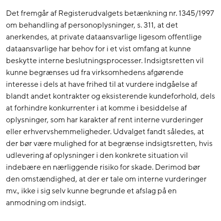
Det fremgår af Registerudvalgets betænkning nr. 1345/1997
om behandling af personoplysninger, s. 311, at det
anerkendes, at private dataansvarlige ligesom offentlige
dataansvarlige har behov for i et vist omfang at kunne
beskytte interne beslutningsprocesser. Indsigtsretten vil
kunne begrænses ud fra virksomhedens afgørende
interesse i dels at have frihed til at vurdere indgåelse af
blandt andet kontrakter og eksisterende kundeforhold, dels
at forhindre konkurrenter i at komme i besiddelse af
oplysninger, som har karakter af rent interne vurderinger
eller erhvervshemmeligheder. Udvalget fandt således, at
der bør være mulighed for at begrænse indsigtsretten, hvis
udlevering af oplysninger i den konkrete situation vil
indebære en nærliggende risiko for skade. Derimod bør
den omstændighed, at der er tale om interne vurderinger
mv., ikke i sig selv kunne begrunde et afslag på en
anmodning om indsigt.