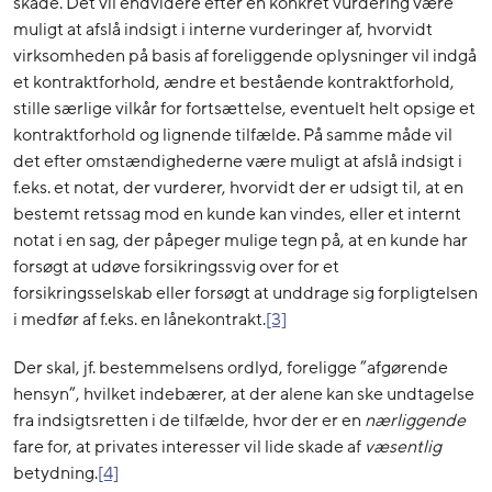
skade. Det vil endvidere efter en konkret vurdering være
muligt at afslå indsigt i interne vurderinger af, hvorvidt
virksomheden på basis af foreliggende oplysninger vil indgå
et kontraktforhold, ændre et bestående kontraktforhold,
stille særlige vilkår for fortsættelse, eventuelt helt opsige et
kontraktforhold og lignende tilfælde. På samme måde vil
det efter omstændighederne være muligt at afslå indsigt i
f.eks. et notat, der vurderer, hvorvidt der er udsigt til, at en
bestemt retssag mod en kunde kan vindes, eller et internt
notat i en sag, der påpeger mulige tegn på, at en kunde har
forsøgt at udøve forsikringssvig over for et
forsikringsselskab eller forsøgt at unddrage sig forpligtelsen
i medfør af f.eks. en lånekontrakt.
[3]
Der skal, jf. bestemmelsens ordlyd, foreligge ”afgørende
hensyn”, hvilket indebærer, at der alene kan ske undtagelse
fra indsigtsretten i de tilfælde, hvor der er en
nærliggende
fare for, at privates interesser vil lide skade af
væsentlig
betydning.
[4]