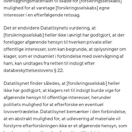
overvågningsmaterialet til skade for [forsikringsselskabs]
mulighed for at varetage [forsikringsselskabs] egne
interesser i en efterfølgende retssag.
Det er endvidere Datatilsynets vurdering, at
[forsikringsselskab] heller ikke i øvrigt har godtgjort, at der
foreligger afgørende hensyn til hverken private eller
offentlige interesser, som kan begrunde, at oplysninger om
klager, som er indsamlet i forbindelse med overvågning af
ham, kan undtages fra retten til indsigt efter
databeskyttelseslovens § 22.
Datatilsynet finder således, at [forsikringsselskab] heller
ikke har godtgjort, at klagers ret til indsigt burde vige for
afgørende hensyn til offentlige interesser, herunder
politiets mulighed for at efterforske en eventuel
lovovertrædelse. Datatilsynet bemærker i den forbindelse,
at en abstrakt mulighed for, at udlevering af materiale vil
forstyrre efterforskningen ikke er et afgørende hensyn, som