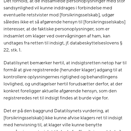
Det forhold, at de indsamlede personoplysninger med stor
sandsynlighed vil kunne inddrages i forbindelse med
eventuelle retstvister mod [forsikringsselskab], udgør
således ikke et så afgørende hensyn til [forsikringsselskabs]
interesser, at de faktiske personoplysninger, som er
indsamlet om klager ved overvågningen af ham, kan
undtages fra retten til indsigt, jf. databeskyttelseslovens §
22, stk. 1.
Datatilsynet bemærker hertil, at indsigtsretten netop har til
formål at give registrerede (herunder klager) adgang til at
kontrollere oplysningernes rigtighed og behandlingens
lovlighed, og undtagelser hertil forudsætter derfor, at der
konkret foreligger aktuelle afgørende hensyn, som den
registreredes ret til indsigt findes at burde vige for.
Det er på den baggrund Datatilsynets vurdering, at
[forsikringsselskab] ikke kunne afvise klagers ret til indsigt
med henvisning til, at klager ville kunne benytte