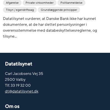
Afgørelse
Private virksomheder
Politianmeldelse
Tilsyn / egendriftssag
Grundlæggende principper
Datatilsynet vurderer, at Danske Bank ikke har kunnet
dokumentere, at de har slettet personlysninger i
overensstemmelse med databeskyttelsesreglerne, og
tilsyne...
Datatilsynet
Carl Jacobsens Vej 35
2500 Valby
Tlf. 33 19 32 00
dt@datatilsynet.dk
Om os