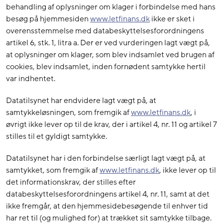
behandling af oplysninger om klager i forbindelse med hans
besøg på hjemmesiden
www.letfinans.dk
ikke er sket i
overensstemmelse med databeskyttelsesforordningens
artikel 6, stk. 1, litra a. Der er ved vurderingen lagt vægt på,
at oplysninger om klager, som blev indsamlet ved brugen af
cookies, blev indsamlet, inden fornødent samtykke hertil
var indhentet.
Datatilsynet har endvidere lagt vægt på, at
samtykkeløsningen, som fremgik af
www.letfinans.dk
, i
øvrigt ikke lever op til de krav, der i artikel 4, nr. 11 og artikel 7
stilles til et gyldigt samtykke.
Datatilsynet har i den forbindelse særligt lagt vægt på, at
samtykket, som fremgik af
www.letfinans.dk
, ikke lever op til
det informationskrav, der stilles efter
databeskyttelsesforordningens artikel 4, nr. 11, samt at det
ikke fremgår, at den hjemmesidebesøgende til enhver tid
har ret til (og mulighed for) at trækket sit samtykke tilbage.