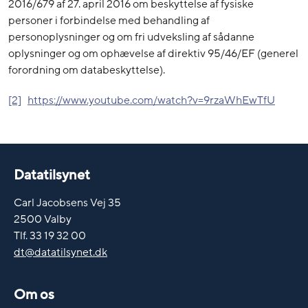
2016/679 af 27. april 2016 om beskyttelse af fysiske
personer i forbindelse med behandling af
personoplysninger og om fri udveksling af sådanne
oplysninger og om ophævelse af direktiv 95/46/EF (generel
forordning om databeskyttelse).
[2]
https://www.youtube.com/watch?v=9rzaWhEwTfU
Datatilsynet
Carl Jacobsens Vej 35
2500 Valby
Tlf. 33 19 32 00
dt@datatilsynet.dk
Om os