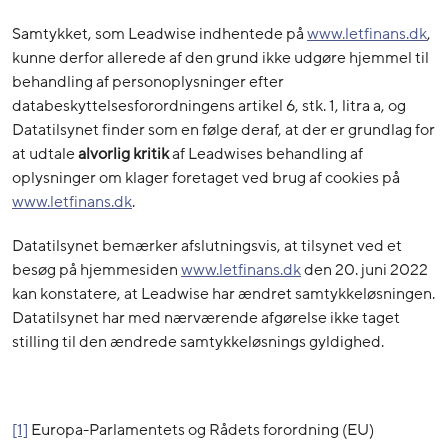
Samtykket, som Leadwise indhentede på
www.letfinans.dk
,
kunne derfor allerede af den grund ikke udgøre hjemmel til
behandling af personoplysninger efter
databeskyttelsesforordningens artikel 6, stk. 1, litra a, og
Datatilsynet finder som en følge deraf, at der er grundlag for
at udtale
alvorlig kritik
af Leadwises behandling af
oplysninger om klager foretaget ved brug af cookies på
www.letfinans.dk
.
Datatilsynet bemærker afslutningsvis, at tilsynet ved et
besøg på hjemmesiden
www.letfinans.dk
den 20. juni 2022
kan konstatere, at Leadwise har ændret samtykkeløsningen.
Datatilsynet har med nærværende afgørelse ikke taget
stilling til den ændrede samtykkeløsnings gyldighed.
[1]
Europa-Parlamentets og Rådets forordning (EU)