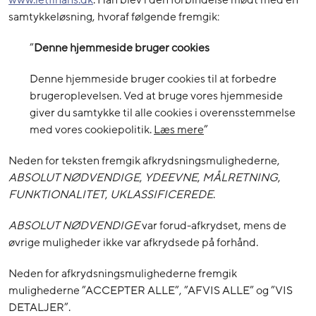
www.letfinans.dk
. Han blev i den forbindelse mødt med en
samtykkeløsning, hvoraf følgende fremgik:
”
Denne hjemmeside bruger cookies
Denne hjemmeside bruger cookies til at forbedre
brugeroplevelsen. Ved at bruge vores hjemmeside
giver du samtykke til alle cookies i overensstemmelse
med vores cookiepolitik.
Læs mere
”
Neden for teksten fremgik afkrydsningsmulighederne,
ABSOLUT NØDVENDIGE
,
YDEEVNE
,
MÅLRETNING
,
FUNKTIONALITET
,
UKLASSIFICEREDE
.
ABSOLUT NØDVENDIGE
var forud-afkrydset, mens de
øvrige muligheder ikke var afkrydsede på forhånd.
Neden for afkrydsningsmulighederne fremgik
mulighederne ”ACCEPTER ALLE”, ”AFVIS ALLE” og ”VIS
DETALJER”.