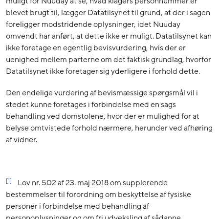
muligt for Nuuday at se, hvad klagers personnummer er
blevet brugt til, lægger Datatilsynet til grund, at der i sagen
foreligger modstridende oplysninger, idet Nuuday
omvendt har anført, at dette ikke er muligt. Datatilsynet kan
ikke foretage en egentlig bevisvurdering, hvis der er
uenighed mellem parterne om det faktisk grundlag, hvorfor
Datatilsynet ikke foretager sig yderligere i forhold dette.
Den endelige vurdering af bevismæssige spørgsmål vil i
stedet kunne foretages i forbindelse med en sags
behandling ved domstolene, hvor der er mulighed for at
belyse omtvistede forhold nærmere, herunder ved afhøring
af vidner.
[1]
Lov nr. 502 af 23. maj 2018 om supplerende
bestemmelser til forordning om beskyttelse af fysiske
personer i forbindelse med behandling af
personoplysninger og om fri udveksling af sådanne