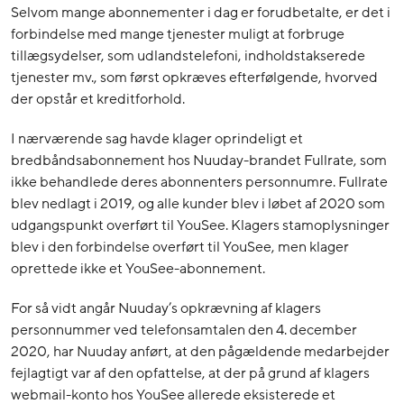
Selvom mange abonnementer i dag er forudbetalte, er det i
forbindelse med mange tjenester muligt at forbruge
tillægsydelser, som udlandstelefoni, indholdstakserede
tjenester mv., som først opkræves efterfølgende, hvorved
der opstår et kreditforhold.
I nærværende sag havde klager oprindeligt et
bredbåndsabonnement hos Nuuday-brandet Fullrate, som
ikke behandlede deres abonnenters personnumre. Fullrate
blev nedlagt i 2019, og alle kunder blev i løbet af 2020 som
udgangspunkt overført til YouSee. Klagers stamoplysninger
blev i den forbindelse overført til YouSee, men klager
oprettede ikke et YouSee-abonnement.
For så vidt angår Nuuday’s opkrævning af klagers
personnummer ved telefonsamtalen den 4. december
2020, har Nuuday anført, at den pågældende medarbejder
fejlagtigt var af den opfattelse, at der på grund af klagers
webmail-konto hos YouSee allerede eksisterede et