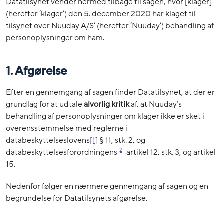
Datatilsynet vender hermed tilbage til sagen, hvor [klager]
(herefter ’klager’) den 5. december 2020 har klaget til
tilsynet over Nuuday A/S’ (herefter ’Nuuday’) behandling af
personoplysninger om ham.
1. Afgørelse
Efter en gennemgang af sagen finder Datatilsynet, at der er
grundlag for at udtale
alvorlig
kritik
af, at Nuuday’s
behandling af personoplysninger om klager ikke er sket i
overensstemmelse med reglerne i
databeskyttelseslovens
[1]
§ 11, stk. 2, og
[2]
databeskyttelsesforordningens
artikel 12, stk. 3, og artikel
15.
Nedenfor følger en nærmere gennemgang af sagen og en
begrundelse for Datatilsynets afgørelse.