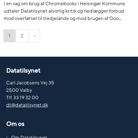
I en sag om brug af Chromebooks i Helsingør Kommune
udtaler Datatilsynet alvorlig kritik og nedlægger forbud
mod overførsel til tredjelande og mod brugen af Goo...
1
2
Datatilsynet
Carl Jacobsens Vej 35
2500 Valby
Tlf. 33 19 32 00
dt@datatilsynet.dk
Om os
Om Datatilsynet