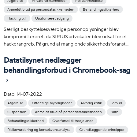
Afgørelse
Private virksomheder
Politianmeldelse
Anmeldt brud på persondatasikkerheden
Behandlingssikkerhed
Hacking o.l.
Uautoriseret adgang
Særligt beskyttelsesværdige personoplysninger blev
kompromittereret, da SIRIUS advokater blev udsat for et
hackerangreb. På grund af manglende sikkerhedsforanst...
Datatilsynet nedlægger
behandlingsforbud i Chromebook-sag
Dato:
14-07-2022
Afgørelse
Offentlige myndigheder
Alvorlig kritik
Forbud
Suspension
Anmeldt brud på persondatasikkerheden
Børn
Behandlingssikkerhed
Overførsel til tredjelande
Risikovurdering og konsekvensanalyse
Grundlæggende principper