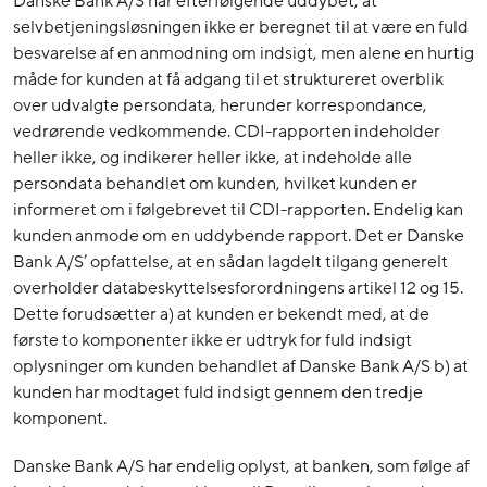
Danske Bank A/S har efterfølgende uddybet, at
selvbetjeningsløsningen ikke er beregnet til at være en fuld
besvarelse af en anmodning om indsigt, men alene en hurtig
måde for kunden at få adgang til et struktureret overblik
over udvalgte persondata, herunder korrespondance,
vedrørende vedkommende. CDI-rapporten indeholder
heller ikke, og indikerer heller ikke, at indeholde alle
persondata behandlet om kunden, hvilket kunden er
informeret om i følgebrevet til CDI-rapporten. Endelig kan
kunden anmode om en uddybende rapport. Det er Danske
Bank A/S’ opfattelse, at en sådan lagdelt tilgang generelt
overholder databeskyttelsesforordningens artikel 12 og 15.
Dette forudsætter a) at kunden er bekendt med, at de
første to komponenter ikke er udtryk for fuld indsigt
oplysninger om kunden behandlet af Danske Bank A/S b) at
kunden har modtaget fuld indsigt gennem den tredje
komponent.
Danske Bank A/S har endelig oplyst, at banken, som følge af