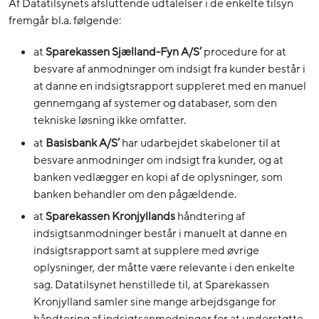
Af Datatilsynets afsluttende udtalelser i de enkelte tilsyn
fremgår bl.a. følgende:
at
Sparekassen Sjælland-Fyn A/S’
procedure for at
besvare af anmodninger om indsigt fra kunder består i
at danne en indsigtsrapport suppleret med en manuel
gennemgang af systemer og databaser, som den
tekniske løsning ikke omfatter.
at
Basisbank A/S’
har udarbejdet skabeloner til at
besvare anmodninger om indsigt fra kunder, og at
banken vedlægger en kopi af de oplysninger, som
banken behandler om den pågældende.
at
Sparekassen Kronjyllands
håndtering af
indsigtsanmodninger består i manuelt at danne en
indsigtsrapport samt at supplere med øvrige
oplysninger, der måtte være relevante i den enkelte
sag. Datatilsynet henstillede til, at Sparekassen
Kronjylland samler sine mange arbejdsgange for