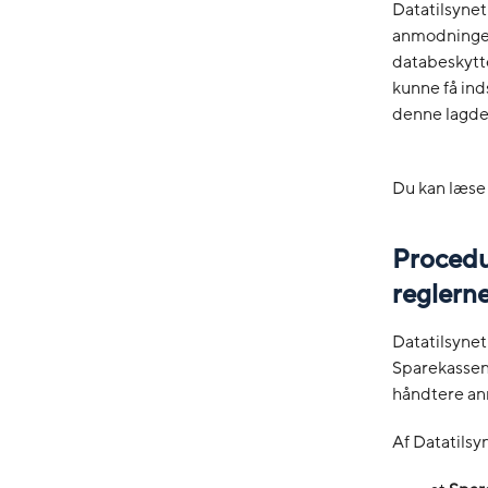
Datatilsynet
anmodninger
databeskytte
kunne få inds
denne lagde
Du kan læs
Procedur
reglern
Datatilsynet
Sparekassen
håndtere anm
Af Datatilsyn