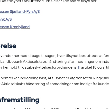
Datatilsynets afsluttende udtalelser i de andre tilsyn her:
assen Sjælland-Fyn A/S
ank A/S
assen Kronjylland
ørelse
 vender hermed tilbage til sagen, hvor tilsynet besluttede at før
 Landbobank Aktieselskabs håndtering af anmodninger om indsi
 i henhold til databeskyttelsesforordningens
[1]
artikel 15 og arti
 bemærker indledningsvist, at tilsynet er afgrænset til Ringkjøb
Aktieselskabs håndtering af anmodninger om indsigt fra kunde
sfremstilling