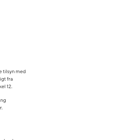
e tilsyn med
gt fra
kel 12.
ing
r.