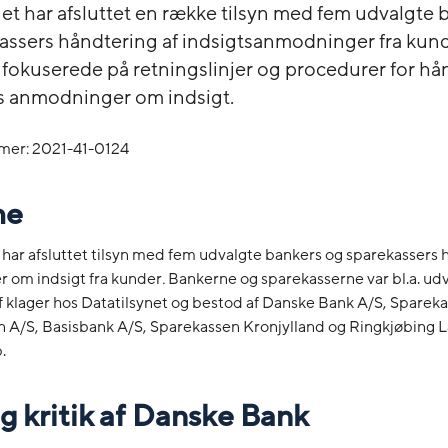
net har afsluttet en række tilsyn med fem udvalgte 
assers håndtering af indsigtsanmodninger fra kund
 fokuserede på retningslinjer og procedurer for hå
s anmodninger om indsigt.
mer: 2021-41-0124
me
 har afsluttet tilsyn med fem udvalgte bankers og sparekassers 
 om indsigt fra kunder
.
Bankerne og sparekasserne var bl.a. udv
af klager hos Datatilsynet og bestod af Danske Bank A/S, Sparek
n A/S, Basisbank A/S, Sparekassen Kronjylland og Ringkjøbing
.
ig kritik af Danske Bank