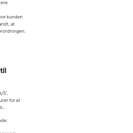
tere
hvor kunden
andt, at
orordningen.
il
/S’,
rer for at
..
nde: