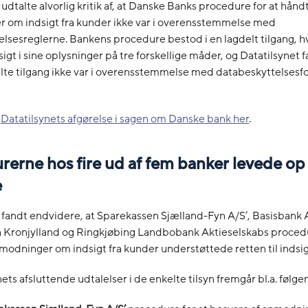
 udtalte alvorlig kritik af, at Danske Banks procedure for at hånd
 om indsigt fra kunder ikke var i overensstemmelse med
lsesreglerne. Bankens procedure bestod i en lagdelt tilgang, 
igt i sine oplysninger på tre forskellige måder, og Datatilsynet f
lte tilgang ikke var i overensstemmelse med databeskyttelsesf
e
Datatilsynets afgørelse i sagen om Danske bank her
.
erne hos fire ud af fem banker levede op t
e
 fandt endvidere, at Sparekassen Sjælland-Fyn A/S’, Basisbank A
 Kronjylland og Ringkjøbing Landbobank Aktieselskabs procedu
odninger om indsigt fra kunder understøttede retten til indsigt
ets afsluttende udtalelser i de enkelte tilsyn fremgår bl.a. følge