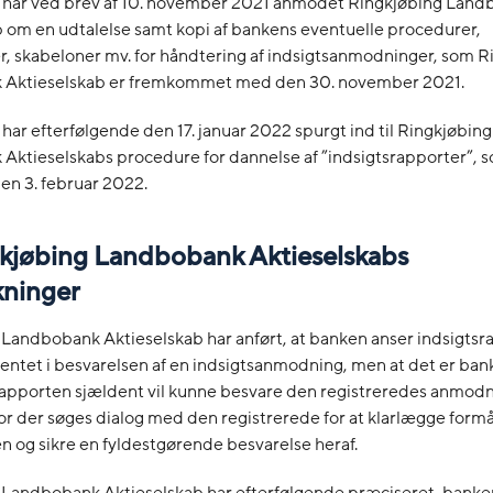
t har ved brev af 10. november 2021 anmodet Ringkjøbing Lan
 om en udtalelse samt kopi af bankens eventuelle procedurer,
er, skabeloner mv. for håndtering af indsigtsanmodninger, som 
Aktieselskab er fremkommet med den 30. november 2021.
 har efterfølgende den 17. januar 2022 spurgt ind til Ringkjøbing
Aktieselskabs procedure for dannelse af ”indsigtsrapporter”,
en 3. februar 2022.
ngkjøbing Landbobank Aktieselskabs
ninger
 Landbobank Aktieselskab har anført, at banken anser indsigts
ntet i besvarelsen af en indsigtsanmodning, men at det er ban
 rapporten sjældent vil kunne besvare den registreredes anmod
for der søges dialog med den registrerede for at klarlægge form
 og sikre en fyldestgørende besvarelse heraf.
 Landbobank Aktieselskab har efterfølgende præciseret, banken