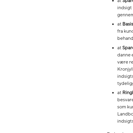
at
Spar
indsigt
gennemg
at
Basi
fra kun
behand
at
Spar
danne e
være re
Kronjyl
indsigt
tydelig
at
Ring
besvare
som kun
Landbob
indsigt