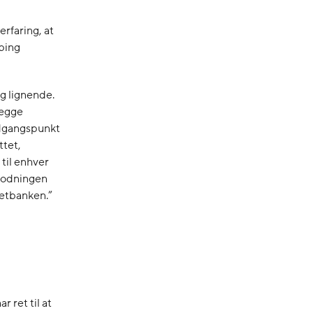
rfaring, at
bing
g lignende.
lægge
udgangspunkt
ttet,
til enhver
nmodningen
Netbanken.”
 ret til at