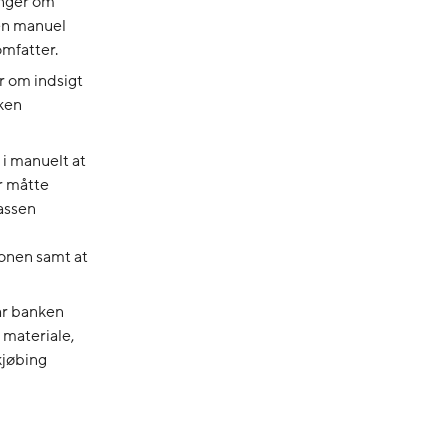
inger om
 en manuel
mfatter.
r om indsigt
nken
i manuelt at
r måtte
kassen
ionen samt at
år banken
 materiale,
kjøbing