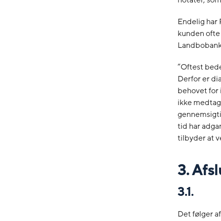
Endelig har 
kunden ofte
Landbobank A
”Oftest bed
Derfor er di
behovet for
ikke medtage
gennemsigtig
tid har adga
tilbyder at 
3. Af
3.1.
Det følger a