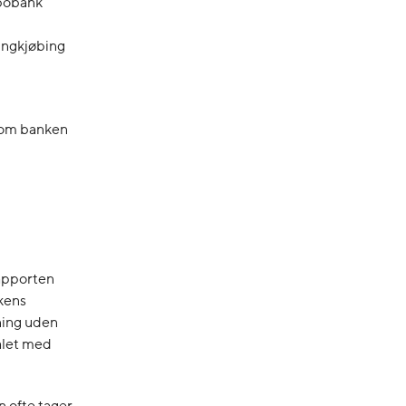
dbobank
Ringkjøbing
 som banken
rapporten
kens
ning uden
ålet med
 ofte tager