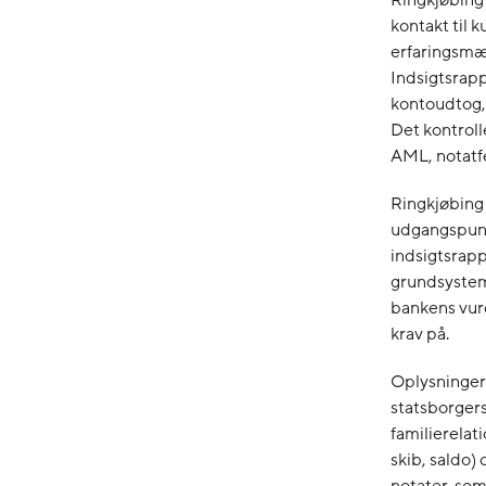
kontakt til 
erfaringsmæs
Indsigtsrapp
kontoudtog,
Det kontroll
AML, notatfe
Ringkjøbing
udgangspunkt
indsigtsrap
grundsysteme
bankens vurd
krav på.
Oplysninger 
statsborgers
familierelat
skib, saldo)
notater, som