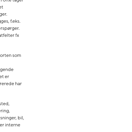
et
ger.
es, f.eks.
rspørger.
tfelter fx
porten som
iggende
et er
trerede har
sted,
ring,
ninger, bil,
er interne