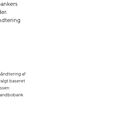
bankers
er.
ndtering
håndtering af
algt baseret
assen
 Landbobank