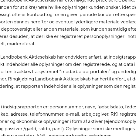
kunden for at sikre/høre hvilke oplysninger kunden ønsker, idet d
sigt ofte er kontoudtog for en given periode kunden efterspør
orten dannes herefter og eventuel yderligere materiale vedlægg
 depotoversigt eller anden materiale, som kunden samtidig efte
eres desuden, at der ikke er registreret personoplysninger i nota
lt, mødereferat.
 Landbobank Aktieselskab har endvidere anført, at indsigtsrap
 indeholder alle oplysninger om den registrerede, og at data i
porten trækkes fra systemet ”medarbejderportalen” og underl
r. Ringkjøbing Landbobank Aktieselskab har hertil anført, at d
ering, at rapporten indeholder alle oplysninger som den regis
i indsigtsrapporten er: personnummer, navn, fødselsdato, føde
kab, adresse, telefonnummer, e-mail, arbejdsgiver, RKI registre
ioner og økonomiske oplysninger i form af aktiver (ejendomsoplys
 og passiver /gæld, saldo, pant). Oplysninger som ikke medtages 
 diverse notater, AML-notater og kreditvurderinger.