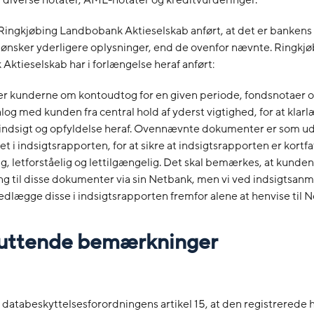
Ringkjøbing Landbobank Aktieselskab anført, at det er bankens e
 ønsker yderligere oplysninger, end de ovenfor nævnte. Ringkjø
ktieselskab har i forlængelse heraf anført:
er kunderne om kontoudtog for en given periode, fondsnotaer o
alog med kunden fra central hold af yderst vigtighed, for at klar
 indsigt og opfyldelse heraf. Ovennævnte dokumenter er som 
t i indsigtsrapporten, for at sikre at indsigtsrapporten er kortfa
, letforståelig og lettilgængelig. Det skal bemærkes, at kunden 
ng til disse dokumenter via sin Netbank, men vi ved indsigtsa
vedlægge disse i indsigtsrapporten fremfor alene at henvise til 
sluttende bemærkninger
f databeskyttelsesforordningens artikel 15, at den registrerede har