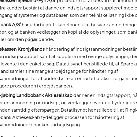
ekassen Sjælland-Fyn A/S’
procedure for at besvare af anmodn
 fra kunder består i at danne en indsigtsrapport suppleret med
ang af systemer og databaser, som den tekniske løsning ikke o
sbank A/S’
har udarbejdet skabeloner til at besvare anmodninge
der, og at banken vedlægger en kopi af de oplysninger, som ba
ler om den pågældende.
ekassen Kronjyllands
håndtering af indsigtsanmodninger består 
n indsigtsrapport samt at supplere med øvrige oplysninger, de
levante i den enkelte sag. Datatilsynet henstillede til, at Spare
land samler sine mange arbejdsgange for håndtering af
sanmodninger for at understøtte en ensartet praksis i organisat
gøre proceduren i arbejdsgangen.
kjøbing Landbobank Aktieselskab
danner en indsigtsrapport, n
r en anmodning om indsigt, og vedlægger eventuelt yderligere
den samtidig efterspørger. Datatilsynet henstillede til, at Ring
ank Aktieselskab tydeliggør processen for håndtering af
sanmodninger i bankens arbejdsgang.