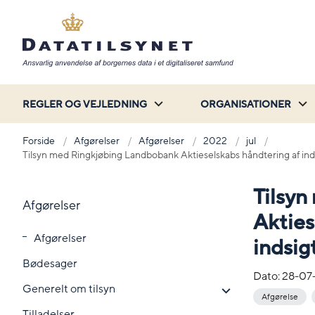
REGLER OG VEJLEDNING
ORGANISATIONER
Forside
Afgørelser
Afgørelser
2022
jul
Tilsyn med Ringkjøbing Landbobank Aktieselskabs håndtering af i
Tilsy
Afgørelser
Akties
Afgørelser
indsi
Bødesager
Dato:
28-07
Generelt om tilsyn
Afgørelse
Tilladelser