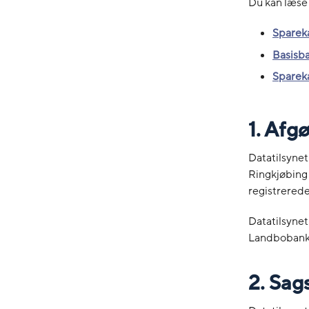
Du kan læse 
Sparek
Basisb
Sparek
1. Afg
Datatilsynet
Ringkjøbing
registrerede
Datatilsynet
Landbobank 
2. Sag