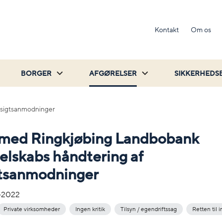
Kontakt
Om os
BORGER
AFGØRELSER
SIKKERHEDS
ndsigtsanmodninger
n med Ringkjøbing Landbobank
elskabs håndtering af
gtsanmodninger
-2022
Private virksomheder
Ingen kritik
Tilsyn / egendriftssag
Retten til i