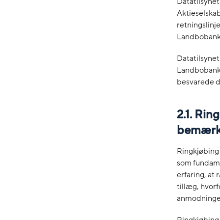
Datatilsyne
Aktieselskab
retningslinj
Landbobank 
Datatilsynet
Landbobank 
besvarede d
2.1. Ri
bemærk
Ringkjøbing
som fundame
erfaring, at
tillæg, hvor
anmodningen
Ringkjøbing