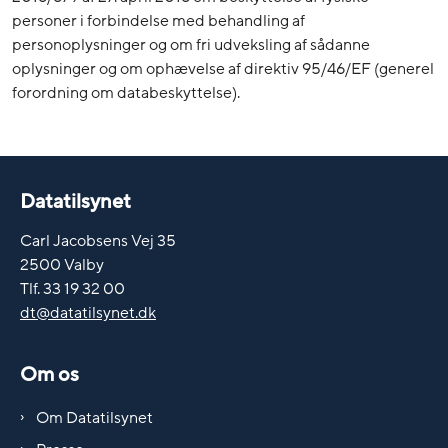
personer i forbindelse med behandling af
personoplysninger og om fri udveksling af sådanne
oplysninger og om ophævelse af direktiv 95/46/EF (generel
forordning om databeskyttelse).
Datatilsynet
Carl Jacobsens Vej 35
2500 Valby
Tlf. 33 19 32 00
dt@datatilsynet.dk
Om os
Om Datatilsynet