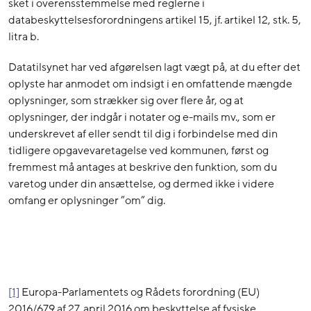
sket i overensstemmelse med reglerne i
databeskyttelsesforordningens artikel 15, jf. artikel 12, stk. 5,
litra b.
Datatilsynet har ved afgørelsen lagt vægt på, at du efter det
oplyste har anmodet om indsigt i en omfattende mængde
oplysninger, som strækker sig over flere år, og at
oplysninger, der indgår i notater og e-mails mv., som er
underskrevet af eller sendt til dig i forbindelse med din
tidligere opgavevaretagelse ved kommunen, først og
fremmest må antages at beskrive den funktion, som du
varetog under din ansættelse, og dermed ikke i videre
omfang er oplysninger ”om” dig.
[1]
Europa-Parlamentets og Rådets forordning (EU)
2016/679 af 27. april 2016 om beskyttelse af fysiske