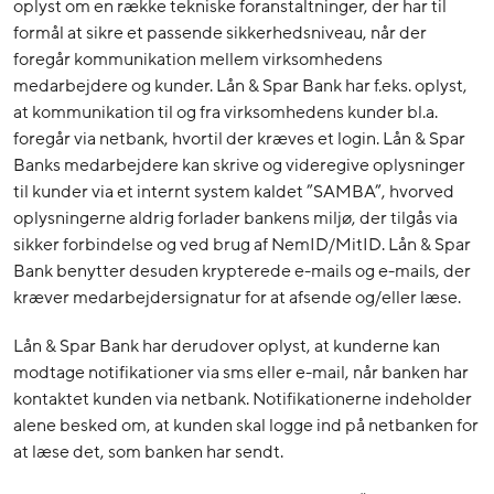
oplyst om en række tekniske foranstaltninger, der har til
formål at sikre et passende sikkerhedsniveau, når der
foregår kommunikation mellem virksomhedens
medarbejdere og kunder. Lån & Spar Bank har f.eks. oplyst,
at kommunikation til og fra virksomhedens kunder bl.a.
foregår via netbank, hvortil der kræves et login. Lån & Spar
Banks medarbejdere kan skrive og videregive oplysninger
til kunder via et internt system kaldet ”SAMBA”, hvorved
oplysningerne aldrig forlader bankens miljø, der tilgås via
sikker forbindelse og ved brug af NemID/MitID. Lån & Spar
Bank benytter desuden krypterede e-mails og e-mails, der
kræver medarbejdersignatur for at afsende og/eller læse.
Lån & Spar Bank har derudover oplyst, at kunderne kan
modtage notifikationer via sms eller e-mail, når banken har
kontaktet kunden via netbank. Notifikationerne indeholder
alene besked om, at kunden skal logge ind på netbanken for
at læse det, som banken har sendt.