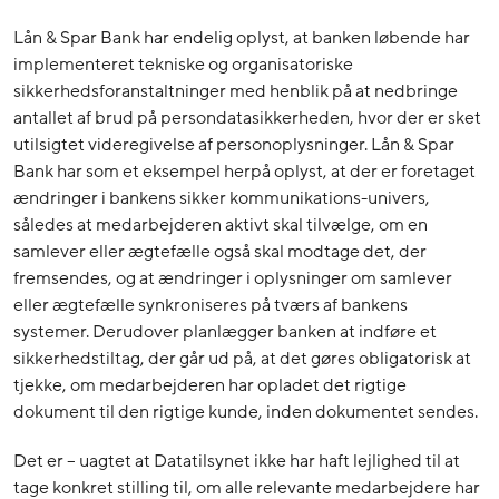
Lån & Spar Bank har endelig oplyst, at banken løbende har
implementeret tekniske og organisatoriske
sikkerhedsforanstaltninger med henblik på at nedbringe
antallet af brud på persondatasikkerheden, hvor der er sket
utilsigtet videregivelse af personoplysninger. Lån & Spar
Bank har som et eksempel herpå oplyst, at der er foretaget
ændringer i bankens sikker kommunikations-univers,
således at medarbejderen aktivt skal tilvælge, om en
samlever eller ægtefælle også skal modtage det, der
fremsendes, og at ændringer i oplysninger om samlever
eller ægtefælle synkroniseres på tværs af bankens
systemer. Derudover planlægger banken at indføre et
sikkerhedstiltag, der går ud på, at det gøres obligatorisk at
tjekke, om medarbejderen har opladet det rigtige
dokument til den rigtige kunde, inden dokumentet sendes.
Det er – uagtet at Datatilsynet ikke har haft lejlighed til at
tage konkret stilling til, om alle relevante medarbejdere har