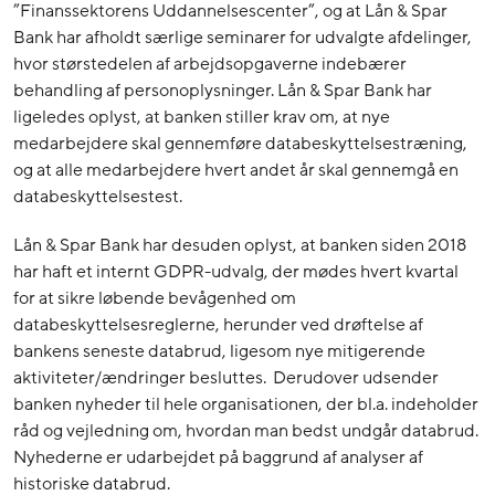
”Finanssektorens Uddannelsescenter”, og at Lån & Spar
Bank har afholdt særlige seminarer for udvalgte afdelinger,
hvor størstedelen af arbejdsopgaverne indebærer
behandling af personoplysninger. Lån & Spar Bank har
ligeledes oplyst, at banken stiller krav om, at nye
medarbejdere skal gennemføre databeskyttelsestræning,
og at alle medarbejdere hvert andet år skal gennemgå en
databeskyttelsestest.
Lån & Spar Bank har desuden oplyst, at banken siden 2018
har haft et internt GDPR-udvalg, der mødes hvert kvartal
for at sikre løbende bevågenhed om
databeskyttelsesreglerne, herunder ved drøftelse af
bankens seneste databrud, ligesom nye mitigerende
aktiviteter/ændringer besluttes. Derudover udsender
banken nyheder til hele organisationen, der bl.a. indeholder
råd og vejledning om, hvordan man bedst undgår databrud.
Nyhederne er udarbejdet på baggrund af analyser af
historiske databrud.