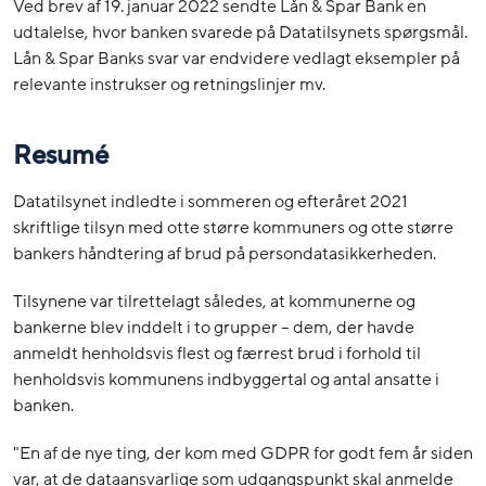
Ved brev af 19. januar 2022 sendte Lån & Spar Bank en
udtalelse, hvor banken svarede på Datatilsynets spørgsmål.
Lån & Spar Banks svar var endvidere vedlagt eksempler på
relevante instrukser og retningslinjer mv.
Resumé
Datatilsynet indledte i sommeren og efteråret 2021
skriftlige tilsyn med otte større kommuners og otte større
bankers håndtering af brud på persondatasikkerheden.
Tilsynene var tilrettelagt således, at kommunerne og
bankerne blev inddelt i to grupper – dem, der havde
anmeldt henholdsvis flest og færrest brud i forhold til
henholdsvis kommunens indbyggertal og antal ansatte i
banken.
"En af de nye ting, der kom med GDPR for godt fem år siden
var, at de dataansvarlige som udgangspunkt skal anmelde