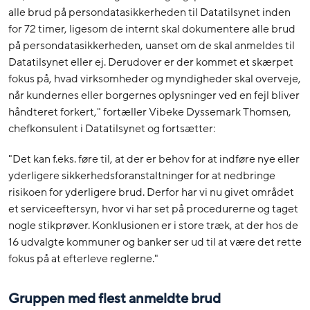
alle brud på persondatasikkerheden til Datatilsynet inden
for 72 timer, ligesom de internt skal dokumentere alle brud
på persondatasikkerheden, uanset om de skal anmeldes til
Datatilsynet eller ej. Derudover er der kommet et skærpet
fokus på, hvad virksomheder og myndigheder skal overveje,
når kundernes eller borgernes oplysninger ved en fejl bliver
håndteret forkert," fortæller Vibeke Dyssemark Thomsen,
chefkonsulent i Datatilsynet og fortsætter:
"Det kan f.eks. føre til, at der er behov for at indføre nye eller
yderligere sikkerhedsforanstaltninger for at nedbringe
risikoen for yderligere brud. Derfor har vi nu givet området
et serviceeftersyn, hvor vi har set på procedurerne og taget
nogle stikprøver. Konklusionen er i store træk, at der hos de
16 udvalgte kommuner og banker ser ud til at være det rette
fokus på at efterleve reglerne."
Gruppen med flest anmeldte brud