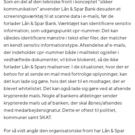
Som en del af den tekniske front i konceptet ”sikker
kommunikation” anvender Lån & Spar Bank desuden et
screeningsværktøj til at scanne data i e-mails, før de
forlader Lån & Spar Bank. Værktøjet kan identificere sensitiv
information, som udgangspunkt cpr-nummer. Det kan
således identificere mønstre i tekst eller filer, der matcher
en kendt sensitiv informationstype. Afsendelse af e-mails,
der indeholder cpr-nummer både i mailtekst og/eller i
vedhæftede dokumenter, vil blive blokeret, så de ikke
forlader Lån & Spars mailserver. I de situationer, hvor der er
behov for at sende en mail med fortrolige oplysninger, kan
det kun lade sig gøre, hvis det sker til en modtager, der er
blevet whitelistet. Det kan også lade sig gøre ved at afsende
krypterede mails. Nogle af bankens afdelinger sender
krypterede mails ud af banken, der skal åbnes/afsendes
med medarbejdersignatur. Dette er oftest til politiet,
kommuner samt SKAT.
For så vidt angår den organisatoriske front har Lån & Spar