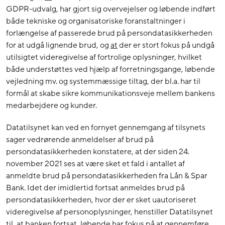
GDPR-udvalg, har gjort sig overvejelser og løbende indført
både tekniske og organisatoriske foranstaltninger i
forlængelse af passerede brud på persondatasikkerheden
for at udgå lignende brud, og
at
der er stort fokus på undgå
utilsigtet videregivelse af fortrolige oplysninger, hvilket
både understøttes ved hjælp af forretningsgange, løbende
vejledning mv. og systemmæssige tiltag, der bl.a. har til
formål at skabe sikre kommunikationsveje mellem bankens
medarbejdere og kunder.
Datatilsynet kan ved en fornyet gennemgang af tilsynets
sager vedrørende anmeldelser af brud på
persondatasikkerheden konstatere, at der siden 24.
november 2021 ses at være sket et fald i antallet af
anmeldte brud på persondatasikkerheden fra Lån & Spar
Bank. Idet der imidlertid fortsat anmeldes brud på
persondatasikkerheden, hvor der er sket uautoriseret
videregivelse af personoplysninger, henstiller Datatilsynet
til, at banken fortsat, løbende har fokus på at gennemføre