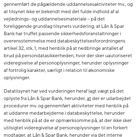
gennemført de pågældende uddannelsesaktiviteter mv., og
at tilsynet ikke er bekendt med det fulde indhold af al
vejlednings- og uddannelsesmateriale – på det
foreliggende grundlag tilsynets vurdering, at Lån & Spar
Bank har truffet passende sikkerhedsforanstaltninger i
overensstemmelse med databeskyttelsesforordningens
artikel 32, stk. 1, med henblik på at nedbringe antallet af
brud på persondatasikkerheden, hvor der sker uautoriseret
videregivelse af personoplysninger, herunder oplysninger
af fortrolig karakter, særligt i relation til økonomiske
oplysninger.
Datatilsynet har ved vurderingen heraf lagt vægt på det
oplyste fra Lån & Spar Bank, herunder,
at
der er udarbejdet
procedurer mv. og gennemført aktiviteter med henblik på
at uddanne medarbejderne i databeskyttelse, herunder
med henblik på at de er opmærksomme på, at der ikke sker
utilsigtet videregivelse af personoplysninger til en forkert
modtager,
at
Lån & Spar Bank, herunder via det interne