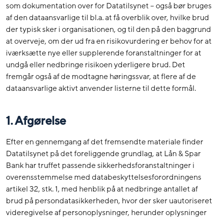
som dokumentation over for Datatilsynet – også bør bruges
af den dataansvarlige til bl.a. at få overblik over, hvilke brud
der typisk sker i organisationen, og til den på den baggrund
at overveje, om der ud fra en risikovurdering er behov for at
iværksætte nye eller supplerende foranstaltninger for at
undgå eller nedbringe risikoen yderligere brud. Det
fremgår også af de modtagne høringssvar, at flere af de
dataansvarlige aktivt anvender listerne til dette formål.
1. Afgørelse
Efter en gennemgang af det fremsendte materiale finder
Datatilsynet på det foreliggende grundlag, at Lån & Spar
Bank har truffet passende sikkerhedsforanstaltninger i
overensstemmelse med databeskyttelsesforordningens
artikel 32, stk. 1, med henblik på at nedbringe antallet af
brud på persondatasikkerheden, hvor der sker uautoriseret
videregivelse af personoplysninger, herunder oplysninger