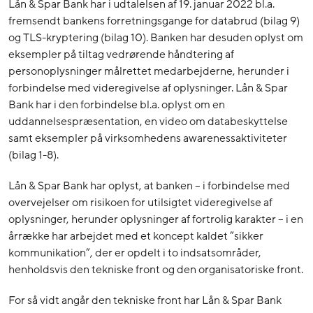
Lån & Spar Bank har i udtalelsen af 19. januar 2022 bl.a.
fremsendt bankens forretningsgange for databrud (bilag 9)
og TLS-kryptering (bilag 10). Banken har desuden oplyst om
eksempler på tiltag vedrørende håndtering af
personoplysninger målrettet medarbejderne, herunder i
forbindelse med videregivelse af oplysninger. Lån & Spar
Bank har i den forbindelse bl.a. oplyst om en
uddannelsespræsentation, en video om databeskyttelse
samt eksempler på virksomhedens awarenessaktiviteter
(bilag 1-8).
Lån & Spar Bank har oplyst, at banken – i forbindelse med
overvejelser om risikoen for utilsigtet videregivelse af
oplysninger, herunder oplysninger af fortrolig karakter – i en
årrække har arbejdet med et koncept kaldet ”sikker
kommunikation”, der er opdelt i to indsatsområder,
henholdsvis den tekniske front og den organisatoriske front.
For så vidt angår den tekniske front har Lån & Spar Bank