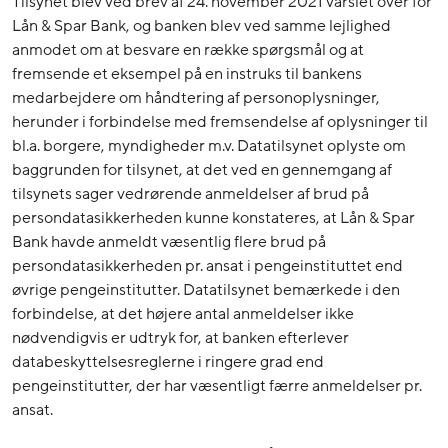
Tilsynet blev ved brev af 24. november 2021 varslet over for
Lån & Spar Bank, og banken blev ved samme lejlighed
anmodet om at besvare en række spørgsmål og at
fremsende et eksempel på en instruks til bankens
medarbejdere om håndtering af personoplysninger,
herunder i forbindelse med fremsendelse af oplysninger til
bl.a. borgere, myndigheder m.v. Datatilsynet oplyste om
baggrunden for tilsynet, at det ved en gennemgang af
tilsynets sager vedrørende anmeldelser af brud på
persondatasikkerheden kunne konstateres, at Lån & Spar
Bank havde anmeldt væsentlig flere brud på
persondatasikkerheden pr. ansat i pengeinstituttet end
øvrige pengeinstitutter. Datatilsynet bemærkede i den
forbindelse, at det højere antal anmeldelser ikke
nødvendigvis er udtryk for, at banken efterlever
databeskyttelsesreglerne i ringere grad end
pengeinstitutter, der har væsentligt færre anmeldelser pr.
ansat.