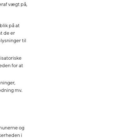
eraf vægt på,
lik på at
t de er
ysninger til
isatoriske
eden for at
sninger,
edning mv.
mmunerne og
kerheden i