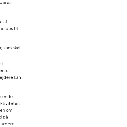
 deres
e af
eldes til
r, som skal
 i
r for
ejdere kan
assende
tiviteter,
gen om
d på
vurderet