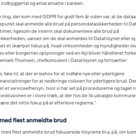
ndbyggertal og antal ansatte i banken.
e ting, der kom med GDPR for godt fem år siden var, at de dataa
punkt skal anmelde alle brud på persondatasikkerheden til Dat
 timer, ligesom de internt skal dokumentere alle brud på
kkerheden, uanset om de skal anmeldes til Datatilsynet eller e
et et skærpet fokus på, hvad virksomheder og myndigheder ska
s eller borgernes oplysninger ved en fejl bliver håndteret forker
emark Thomsen, chefkonsulent i Datatilsynet og fortsætter:
s. føre til, at der er behov for at indføre nye eller yderligere
ranstaltninger for at nedbringe risikoen for yderligere brud. Der
t et serviceeftersyn, hvor vi har set på procedurerne og taget 
Konklusionen er i store træk, at der hos de 16 udvalgte kommun
 være det rette fokus på at efterleve reglerne."
med flest anmeldte brud
 med flest anmeldte brud fokuserede tilsynene bl.a. på, om k