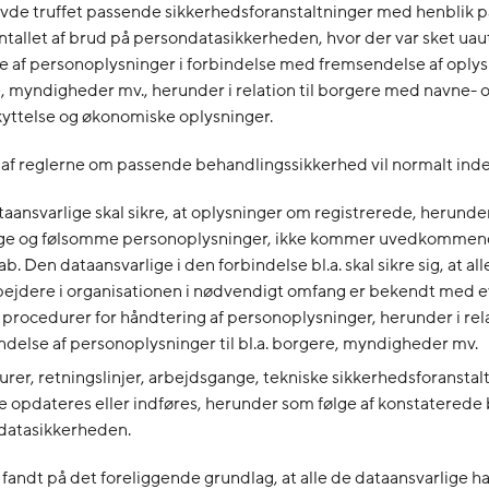
vde truffet passende sikkerhedsforanstaltninger med henblik p
tallet af brud på persondatasikkerheden, hvor der var sket uau
e af personoplysninger i forbindelse med fremsendelse af oplysn
e, myndigheder mv., herunder i relation til borgere med navne- 
yttelse og økonomiske oplysninger.
 af reglerne om passende behandlingssikkerhed vil normalt inde
aansvarlige skal sikre, at oplysninger om registrerede, herunde
lige og følsomme personoplysninger, ikke kommer uvedkommend
b. Den dataansvarlige i den forbindelse bl.a. skal sikre sig, at all
jdere i organisationen i nødvendigt omfang er bekendt med e
 procedurer for håndtering af personoplysninger, herunder i rela
delse af personoplysninger til bl.a. borgere, myndigheder mv.
rer, retningslinjer, arbejdsgange, tekniske sikkerhedsforanstal
 opdateres eller indføres, herunder som følge af konstaterede
datasikkerheden.
 fandt på det foreliggende grundlag, at alle de dataansvarlige h