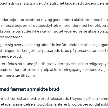
kerhedsforanstaltninger. Datatilsynet lagde ved vurderingen h
 udarbejdet procedurer mv. og gennemført aktiviteter med henb
 medarbejderne i databeskyttelse, herunder med henblik på a
omme på, at der ikke sker utilsigtet videregivelse af personopl
ert modtager.
gjort sig overvejelser og løbende indført både tekniske og organ
altninger i forlængelse af passerede brud på persondatasikkerh
gnende brud.
stort fokus på at undgå utilsigtet videregivelse af fortrolige oply
 både understøttes ved hjælp af forretningsgange, løbende vejl
emmæssige tiltag mv.
med færrest anmeldte brud
 med færrest anmeldte brud fokuserede tilsynene på, om ko
retager anmeldelse af og dokumenterer brud på persondatasik