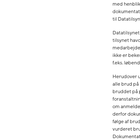
med henblik 
dokumentati
til Datatilsy
Datatilsynet
tilsynet havd
medarbejder
ikke er beke
f.eks. løben
Herudover ud
alle brud p
bruddet på 
foranstaltnin
om anmeldel
derfor dokum
følge af bru
vurderet brud
Dokumentati