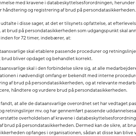
melse med kravene i databeskyttelsesforordningen, herunder
r håndtering og registrering af brud på persondatasikkerheden.
udtalte i disse sager, at det er tilsynets opfattelse, at efterlevels
, at brud på persondatasikkerheden som udgangspunkt skal anm
 inden for 72 timer, indebærer, at:
aansvarlige skal etablere passende procedurer og retningslinje
at brud bliver opdaget og behandlet korrekt.
aansvarlige skal i den forbindelse sikre sig, at alle medarbejdere
ationen i nødvendigt omfang er bekendt med interne procedure
ing af brud på persondatasikkerheden, og at relevante medarb
icere, håndtere og vurdere brud på persondatasikkerheden.
 fandt, at alle de dataansvarlige overordnet set har vedtaget p
g retningslinjer mv. og har gennemført passende uddannelsesak
erstøtte overholdelsen af kravene i databeskyttelsesforordnin
af brud på persondatasikkerheden. Dermed kan de sikre, at bru
kkerheden opfanges i organisationen, sådan at disse kan blive 