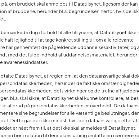
på, om bruddet skal anmeldes til Datatilsynet, ligesom der kan
on af bruddene, herunder bl.a. begrundelsen herfor, hvis de i
net.
 bemærkede dog i forhold til alle tilsynene, at Datatilsynet ikke 
e haft lejlighed til at tage konkret stilling til, om alle relevante
e har gennemført de pågældende uddannelsesaktiviteter, og at
ndt med det fulde indhold af uddannelsesmaterialet, herunder 
de awarenessindsatser.
talte Datatilsynet, at reglen om, at den dataansvarlige skal 
å persondatasikkerheden, herunder de faktiske omstændighede
persondatasikkerheden, dets virkninger og de trufne afhjælpe
ger, bl.a. skal sikre, at Datatilsynet skal kunne kontrollere, at 
se af brud på persondatasikkerheden er overholdt. De dataansv
entere sine begrundelser for alle væsentlige beslutninger, de
ddet. Dette gælder ikke mindst, hvis den dataansvarlige efter at
det er nået frem til, at det ikke skal anmeldes til Datatilsynet.
onen bør i relation til denne beslutning omfatte en nærmere r