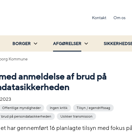
Kontakt
Om os
BORGER
AFGØRELSER
SIKKERHEDS
borg Kommune
 med anmeldelse af brud på
ndatasikkerheden
-2023
Offentlige myndigheder
Ingen kritik
Tilsyn / egendriftssag
 brud på persondatasikkerheden
Usikker transmission
net har gennemført 16 planlagte tilsyn med fokus p