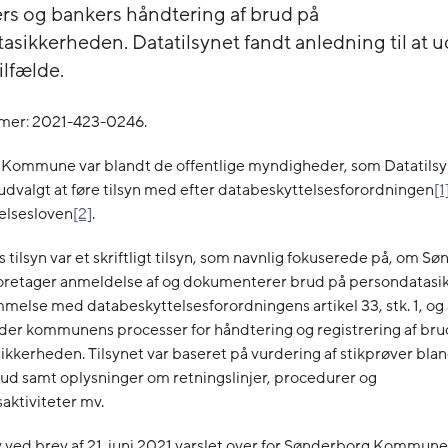
 og bankers håndtering af brud på
asikkerheden. Datatilsynet fandt anledning til at u
tilfælde.
mer: 2021-423-0246.
Kommune var blandt de offentlige myndigheder, som Datatilsyn
dvalgt at føre tilsyn med efter databeskyttelsesforordningen
[1
elsesloven
[2]
.
s tilsyn var et skriftligt tilsyn, som navnlig fokuserede på, om S
etager anmeldelse af og dokumenterer brud på persondatasi
else med databeskyttelsesforordningens artikel 33, stk. 1, og a
nder kommunens processer for håndtering og registrering af bru
kkerheden. Tilsynet var baseret på vurdering af stikprøver blan
ud samt oplysninger om retningslinjer, procedurer og
aktiviteter mv.
v ved brev af 21. juni 2021 varslet over for Sønderborg Kommune