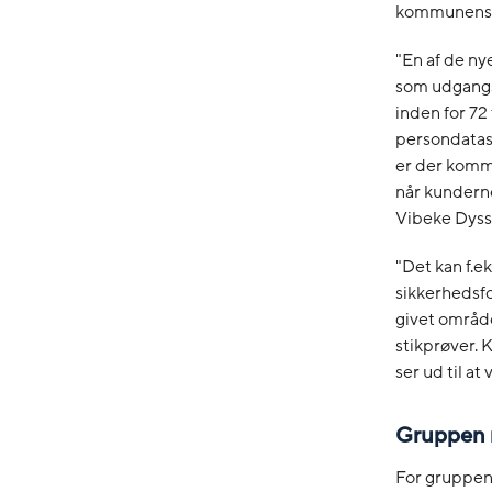
kommunens i
"En af de ny
som udgangs
inden for 72
persondatasi
er der komm
når kunderne
Vibeke Dyss
"Det kan f.ek
sikkerhedsfo
givet område
stikprøver. 
ser ud til at
Gruppen 
For gruppen