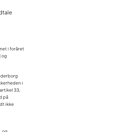
dtale
et i foråret
]
og
ønderborg
kkerheden i
rtikel 33,
d på
dt ikke
, og