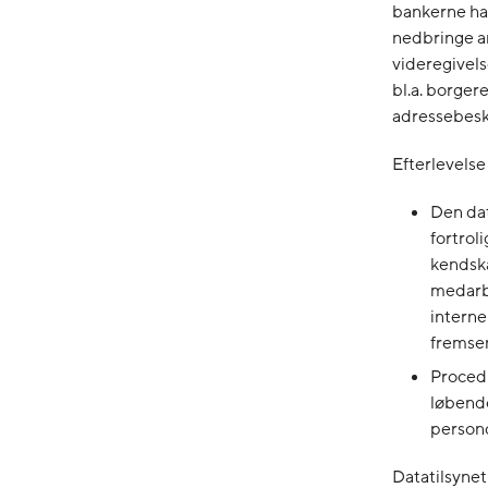
bankerne ha
nedbringe an
videregivels
bl.a. borger
adressebesk
Efterlevelse
Den dat
fortro
kendska
medarbe
interne
fremsen
Procedu
løbende
person
Datatilsynet