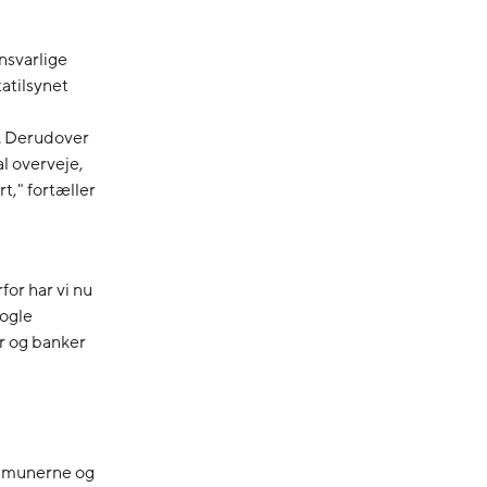
nsvarlige
atilsynet
j. Derudover
l overveje,
t," fortæller
for har vi nu
nogle
er og banker
ommunerne og