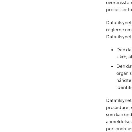
overensstem
processer fo
Datatilsynet 
reglerne om
Datatilsynet
Den dat
sikre, 
Den dat
organis
håndter
identif
Datatilsynet
procedurer o
som kan und
anmeldelse 
persondatasi