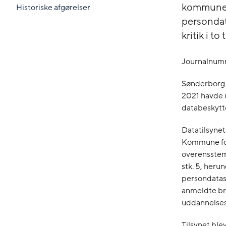
kommuners
Historiske afgørelser
persondat
kritik i to 
Journalnum
Sønderborg 
2021 havde u
databeskytt
Datatilsynet
Kommune for
overensstemm
stk. 5, heru
persondatasi
anmeldte br
uddannelses
Tilsynet ble