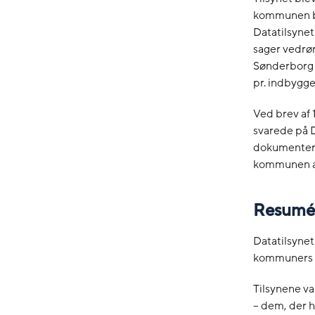
kommunen bl
Datatilsynet
sager vedrø
Sønderborg 
pr. indbygg
Ved brev af
svarede på 
dokumenter, 
kommunen an
Resumé
Datatilsynet
kommuners o
Tilsynene va
– dem, der h