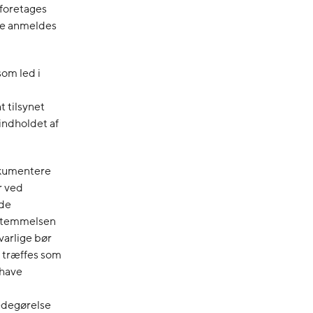
 foretages
kke anmeldes
som led i
 tilsynet
indholdet af
dokumentere
r ved
nde
bestemmelsen
arlige bør
r træffes som
 have
edegørelse