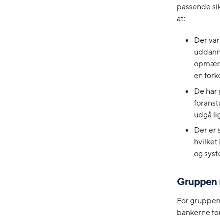
passende sik
at:
Der var
uddanne
opmærks
en fork
De har 
foranst
udgå li
Der er 
hvilket
og syst
Gruppen 
For gruppen
bankerne fo