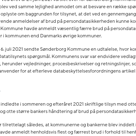
ev ved samme lejlighed anmodet om at besvare en række spø
 oplyste om baggrunden for tilsynet, at det ved en gennemgang 
rende anmeldelser af brud på persondatasikkerheden kunne kon
Kommune havde anmeldt væsentlig færre brud på persondata
er i kommunen end Danmarks øvrige kommuner.
 16. juli 2021 sendte Sønderborg Kommune en udtalelse, hvor
Datatilsynets spørgsmål. Kommunens svar var endvidere vedlag
herunder vejledninger, procesbeskrivelser og retningslinjer, 
vender for at efterleve databeskyttelsesforordningens artikel 
 indledte i sommeren og efteråret 2021 skriftlige tilsyn med ott
g otte større bankers håndtering af brud på persondatasikker
r tilrettelagt således, at kommunerne og bankerne blev inddelt 
avde anmeldt henholdsvis flest og færrest brud i forhold til hen