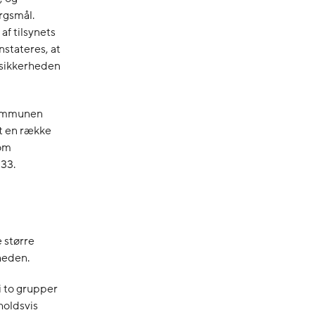
rgsmål.
af tilsynets
stateres, at
sikkerheden
 kommunen
t en række
som
33.
e større
heden.
i to grupper
holdsvis