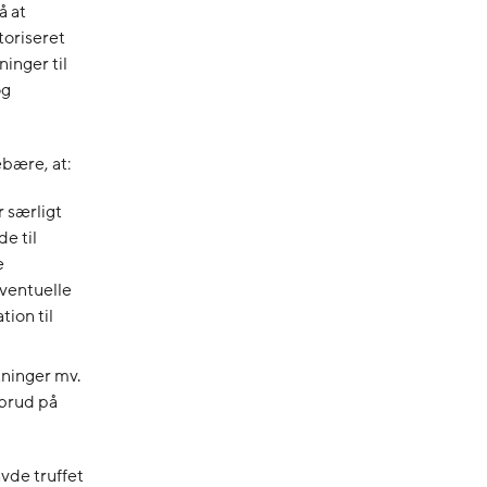
å at
toriseret
inger til
og
bære, at:
r særligt
e til
e
ventuelle
tion til
tninger mv.
 brud på
avde truffet