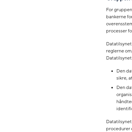
For gruppen
bankerne fo
overensstem
processer fo
Datatilsynet 
reglerne om
Datatilsynet
Den dat
sikre, 
Den dat
organis
håndter
identif
Datatilsynet
procedurer o