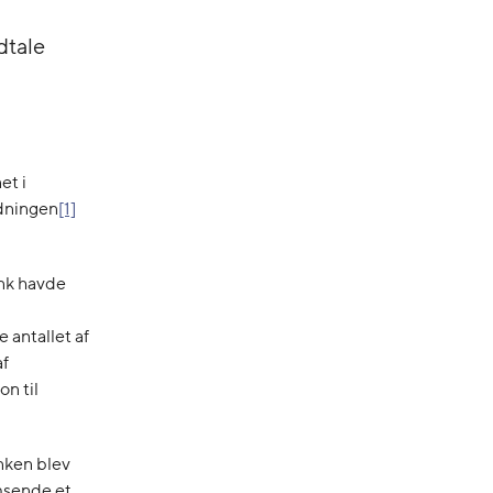
dtale
et i
rdningen
[1]
ank havde
 antallet af
af
on til
nken blev
msende et