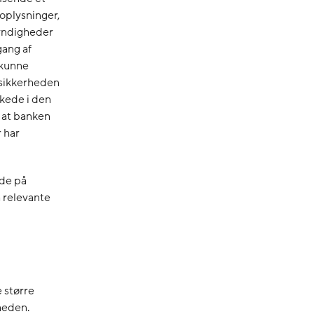
oplysninger,
myndigheder
gang af
 kunne
asikkerheden
rkede i den
, at banken
 har
ede på
 relevante
e større
heden.