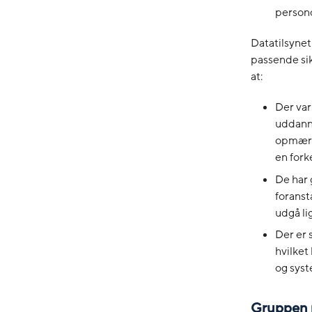
person
Datatilsynet
passende sik
at:
Der var
uddanne
opmærks
en fork
De har 
foranst
udgå li
Der er 
hvilket
og syst
Gruppen 