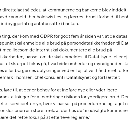
r tilrettelagt således, at kommunerne og bankerne blev inddelt 
avde anmeldt henholdsvis flest og færrest brud i forhold til hen
ndbyggertal og antal ansatte i banken.
e ting, der kom med GDPR for godt fem år siden var, at de dataa
punkt skal anmelde alle brud på persondatasikkerheden til Dat
 timer, ligesom de internt skal dokumentere alle brud på
kkerheden, uanset om de skal anmeldes til Datatilsynet eller e
et et skærpet fokus på, hvad virksomheder og myndigheder ska
s eller borgernes oplysninger ved en fejl bliver håndteret forker
emark Thomsen, chefkonsulent i Datatilsynet og fortsætter:
s. føre til, at der er behov for at indføre nye eller yderligere
ranstaltninger for at nedbringe risikoen for yderligere brud. Der
t et serviceeftersyn, hvor vi har set på procedurerne og taget 
Konklusionen er i store træk, at der hos de 16 udvalgte kommun
 være det rette fokus på at efterleve reglerne."