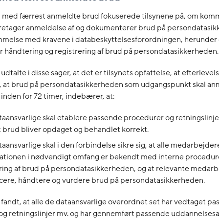
 med færrest anmeldte brud fokuserede tilsynene på, om ko
retager anmeldelse af og dokumenterer brud på persondatasik
melse med kravene i databeskyttelsesforordningen, herunder
r håndtering og registrering af brud på persondatasikkerheden.
udtalte i disse sager, at det er tilsynets opfattelse, at efterlevels
, at brud på persondatasikkerheden som udgangspunkt skal anm
 inden for 72 timer, indebærer, at:
aansvarlige skal etablere passende procedurer og retningslinje
at brud bliver opdaget og behandlet korrekt.
aansvarlige skal i den forbindelse sikre sig, at alle medarbejdere
ationen i nødvendigt omfang er bekendt med interne procedure
ing af brud på persondatasikkerheden, og at relevante medarb
icere, håndtere og vurdere brud på persondatasikkerheden.
 fandt, at alle de dataansvarlige overordnet set har vedtaget p
g retningslinjer mv. og har gennemført passende uddannelsesak