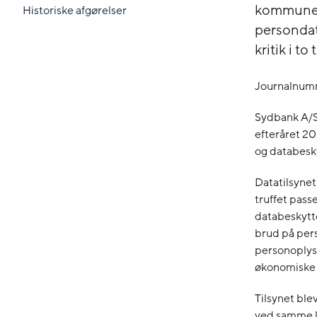
kommuners
Historiske afgørelser
persondat
kritik i to 
Journalnumm
Sydbank A/S 
efteråret 20
og databesk
Datatilsynet
truffet pas
databeskytte
brud på pers
personoplysni
økonomiske 
Tilsynet ble
ved samme l