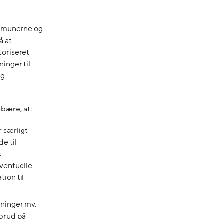
ommunerne og
å at
toriseret
inger til
og
bære, at:
r særligt
e til
e
ventuelle
tion til
tninger mv.
 brud på