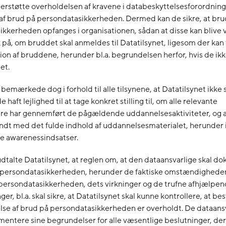
erstøtte overholdelsen af kravene i databeskyttelsesforordnin
af brud på persondatasikkerheden. Dermed kan de sikre, at bru
kkerheden opfanges i organisationen, sådan at disse kan blive 
på, om bruddet skal anmeldes til Datatilsynet, ligesom der kan
on af bruddene, herunder bl.a. begrundelsen herfor, hvis de i
net.
 bemærkede dog i forhold til alle tilsynene, at Datatilsynet ikke 
e haft lejlighed til at tage konkret stilling til, om alle relevante
e har gennemført de pågældende uddannelsesaktiviteter, og at
ndt med det fulde indhold af uddannelsesmaterialet, herunder 
de awarenessindsatser.
talte Datatilsynet, at reglen om, at den dataansvarlige skal 
å persondatasikkerheden, herunder de faktiske omstændighede
persondatasikkerheden, dets virkninger og de trufne afhjælpe
ger, bl.a. skal sikre, at Datatilsynet skal kunne kontrollere, at 
se af brud på persondatasikkerheden er overholdt. De dataansv
entere sine begrundelser for alle væsentlige beslutninger, de