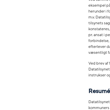
eksempel på
herunder i f
m.v. Datatil
tilsynets s
konstateres
pr. ansat i 
forbindelse,
efterlever d
væsentligt f
Ved brev af 
Datatilsynet
instrukser og
Resumé
Datatilsynet
kommuners o