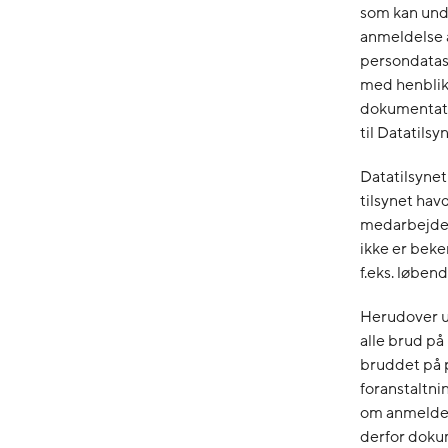
som kan und
anmeldelse 
persondatasi
med henblik 
dokumentati
til Datatilsy
Datatilsynet
tilsynet havd
medarbejder
ikke er beke
f.eks. løben
Herudover ud
alle brud p
bruddet på 
foranstaltnin
om anmeldel
derfor dokum