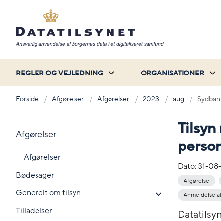
REGLER OG VEJLEDNING
ORGANISATIONER
Forside
Afgørelser
Afgørelser
2023
aug
Sydban
Tilsyn
Afgørelser
perso
Afgørelser
Dato:
31-08
Bødesager
Afgørelse
Generelt om tilsyn
Anmeldelse af
Tilladelser
Datatilsy