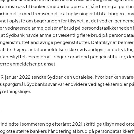
 en instruks til bankens medarbejdere om håndtering af person
orbindelse med fremsendelse af oplysninger til bl.a. borgere, 
synet oplyste om baggrunden for tilsynet, at det ved en gennem
ager vedrørende anmeldelser af brud på persondatasikkerheden
, at Sydbank havde anmeldt væsentlig flere brud på persondat
pengeinstituttet end øvrige pengeinstitutter. Datatilsynet bemæ
 at det højere antal anmeldelser ikke nødvendigvis er udtryk for
atabeskyttelsesreglerne i ringere grad end pengeinstitutter, der
ærre anmeldelser pr. ansat.
19. januar 2022 sendte Sydbank en udtalelse, hvor banken svar
s spørgsmål. Sydbanks svar var endvidere vedlagt eksempler på
 retningslinjer.
 indledte i sommeren og efteråret 2021 skriftlige tilsyn med ott
g otte større bankers håndtering af brud på persondatasikker