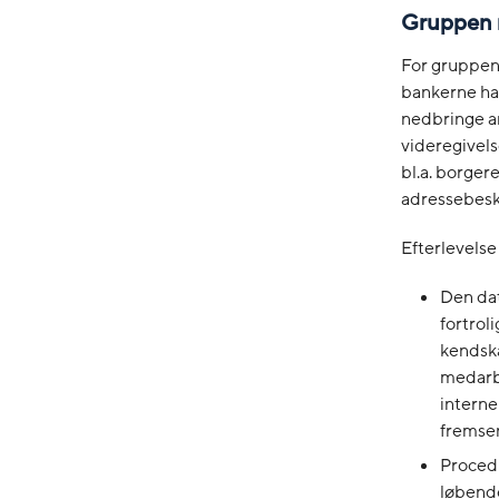
Gruppen 
For gruppen
bankerne ha
nedbringe an
videregivels
bl.a. borger
adressebesk
Efterlevelse
Den dat
fortro
kendska
medarbe
interne
fremsen
Procedu
løbende