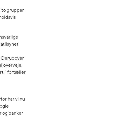
i to grupper
holdsvis
nsvarlige
atilsynet
j. Derudover
l overveje,
t," fortæller
for har vi nu
nogle
er og banker