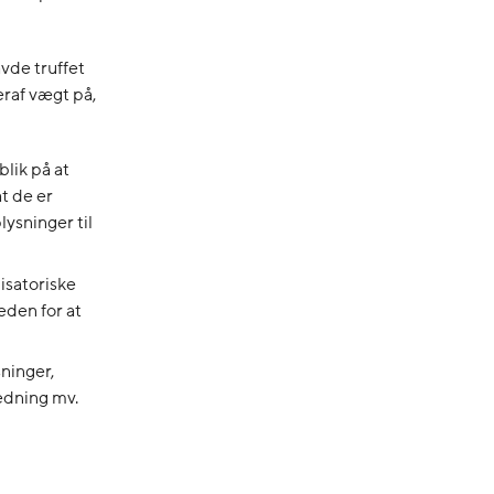
avde truffet
eraf vægt på,
lik på at
t de er
ysninger til
isatoriske
eden for at
sninger,
edning mv.