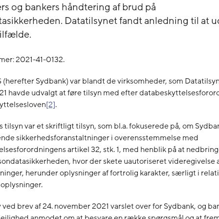
 og bankers håndtering af brud på
asikkerheden. Datatilsynet fandt anledning til at u
tilfælde.
er: 2021-41-0132.
(herefter Sydbank) var blandt de virksomheder, som Datatilsyn
21 havde udvalgt at føre tilsyn med efter databeskyttelsesforo
yttelsesloven
[2]
.
s tilsyn var et skriftligt tilsyn, som bl.a. fokuserede på, om Sydb
sende sikkerhedsforanstaltninger i overensstemmelse med
lsesforordningens artikel 32, stk. 1, med henblik på at nedbringe
ondatasikkerheden, hvor der skete uautoriseret videregivelse 
nger, herunder oplysninger af fortrolig karakter, særligt i relati
oplysninger.
v ved brev af 24. november 2021 varslet over for Sydbank, og ba
ejlighed anmodet om at besvare en række spørgsmål og at fre