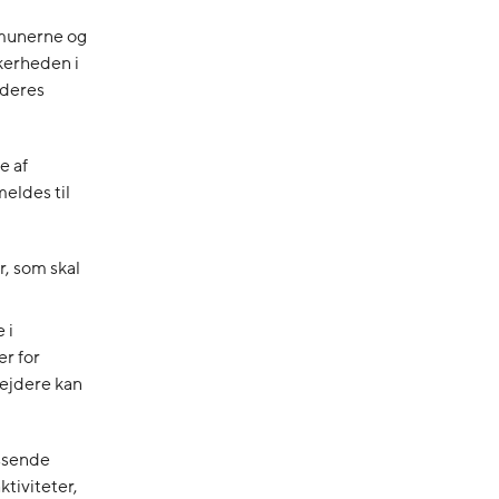
mmunerne og
kerheden i
 deres
e af
eldes til
r, som skal
 i
r for
ejdere kan
assende
tiviteter,