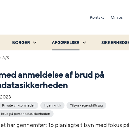
Kontakt
Om os
BORGER
AFGØRELSER
SIKKERHEDS
k A/S
 med anmeldelse af brud på
ndatasikkerheden
-2023
Private virksomheder
Ingen kritik
Tilsyn / egendriftssag
 brud på persondatasikkerheden
net har gennemført 16 planlagte tilsyn med fokus p