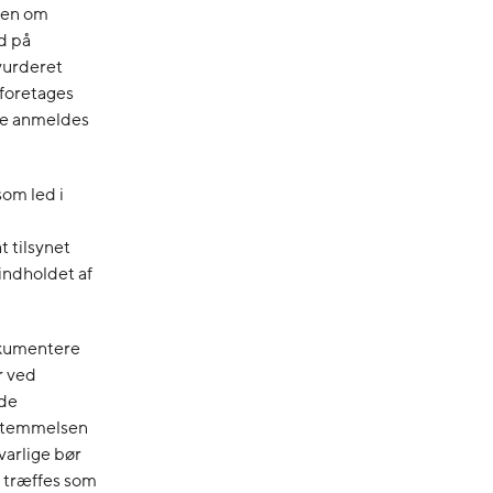
gen om
d på
vurderet
 foretages
kke anmeldes
som led i
 tilsynet
indholdet af
dokumentere
r ved
nde
bestemmelsen
arlige bør
r træffes som