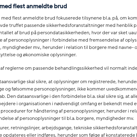
med flest anmeldte brud
 med flest anmeldte brud fokuserede tilsynene bl.a. på, om k
vde truffet passende sikkerhedsforanstaltninger med henblik p
tallet af brud på persondatasikkerheden, hvor der var sket uau
e af personoplysninger i forbindelse med fremsendelse af oplysn
e, myndigheder mv., herunder i relation til borgere med navne- 
yttelse og økonomiske oplysninger.
 af reglerne om passende behandlingssikkerhed vil normalt inde
aansvarlige skal sikre, at oplysninger om registrerede, herunde
lige og følsomme personoplysninger, ikke kommer uvedkommend
b. Den dataansvarlige i den forbindelse bl.a. skal sikre sig, at all
jdere i organisationen i nødvendigt omfang er bekendt med e
 procedurer for håndtering af personoplysninger, herunder i rela
delse af personoplysninger til bl.a. borgere, myndigheder mv.
rer, retningslinjer, arbejdsgange, tekniske sikkerhedsforanstal
 opdateres eller indføres, herunder som følge af konstaterede