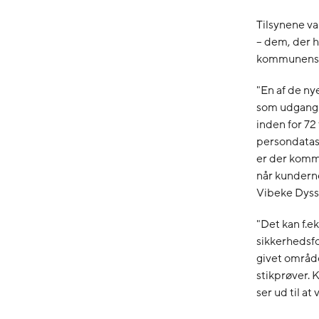
Tilsynene va
– dem, der h
kommunens i
"En af de ny
som udgangs
inden for 72
persondatasi
er der komm
når kunderne
Vibeke Dyss
"Det kan f.ek
sikkerhedsfo
givet område
stikprøver. 
ser ud til at