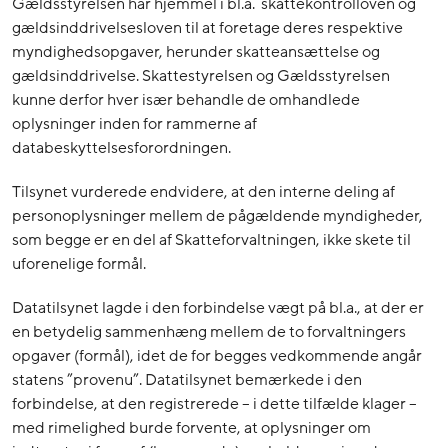
Gældsstyrelsen har hjemmel i bl.a. skattekontrolloven og
gældsinddrivelsesloven til at foretage deres respektive
myndighedsopgaver, herunder skatteansættelse og
gældsinddrivelse. Skattestyrelsen og Gældsstyrelsen
kunne derfor hver især behandle de omhandlede
oplysninger inden for rammerne af
databeskyttelsesforordningen.
Tilsynet vurderede endvidere, at den interne deling af
personoplysninger mellem de pågældende myndigheder,
som begge er en del af Skatteforvaltningen, ikke skete til
uforenelige formål.
Datatilsynet lagde i den forbindelse vægt på bl.a., at der er
en betydelig sammenhæng mellem de to forvaltningers
opgaver (formål), idet de for begges vedkommende angår
statens ”provenu”. Datatilsynet bemærkede i den
forbindelse, at den registrerede – i dette tilfælde klager –
med rimelighed burde forvente, at oplysninger om