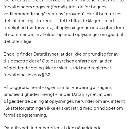
Der er endvidere en betydelig sammenhæng mellem de to
forvaltningers opgaver (formål), idet de for begges
vedkommende angår statens ”provenu”. Hertil bemærkes
det, at den registrerede – i dette tilfælde klager – med
rimelighed bør forvente, at oplysninger om indtægter i form
af (kommende) arv holdes op imod oplysninger om gæld til
det offentlige.
Endelig finder Datatilsynet, at der ikke er grundlag for at
tilsidesætte det af Gældsstyrelsen anførte om, at den
pågældende deling ikke er sket i strid med reglerne i
forvaltningslovens § 32.
På baggrund heraf – og en samlet vurdering af sagens
omstændigheder i øvrigt – finder Datatilsynet, at den
pågældende deling af oplysninger, herunder om arv, internt
i Skatteforvaltningen ikke er sket i strid med princippet om
formålsbegrænsning.
Datatilsynet finder herefter, at den pågældende