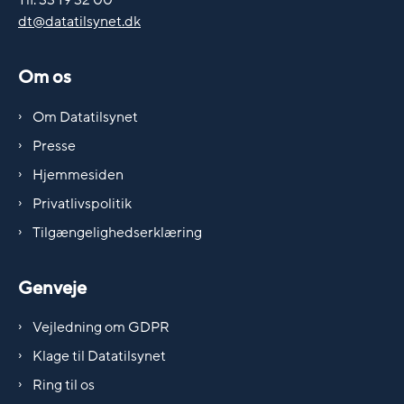
Tlf. 33 19 32 00
dt@datatilsynet.dk
Om os
Om Datatilsynet
Presse
Hjemmesiden
Privatlivspolitik
Tilgængelighedserklæring
Genveje
Vejledning om GDPR
Klage til Datatilsynet
Ring til os