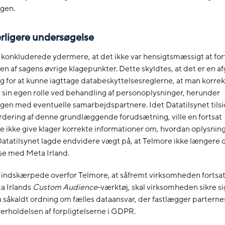
ngen.
rligere undersøgelse
 konkluderede ydermere, at det ikke var hensigtsmæssigt at fo
n af sagens øvrige klagepunkter. Dette skyldtes, at det er en 
 for at kunne iagttage databeskyttelsesreglerne, at man korrek
r sin egen rolle ved behandling af personoplysninger, herunder
ngen med eventuelle samarbejdspartnere. Idet Datatilsynet tils
rdering af denne grundlæggende forudsætning, ville en fortsat
 ikke give klager korrekte informationer om, hvordan oplysnin
atatilsynet lagde endvidere vægt på, at Telmore ikke længere d
se med Meta Irland.
 indskærpede overfor Telmore, at såfremt virksomheden fortsat
a Irlands
Custom Audience
-værktøj, skal virksomheden sikre si
n såkaldt ordning om fælles dataansvar, der fastlægger parterne
verholdelsen af forpligtelserne i GDPR.