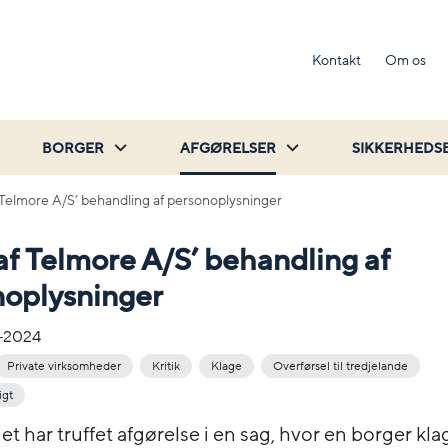
Kontakt
Om os
BORGER
AFGØRELSER
SIKKERHEDS
f Telmore A/S’ behandling af personoplysninger
 af Telmore A/S’ behandling af
noplysninger
-2024
Private virksomheder
Kritik
Klage
Overførsel til tredjelande
igt
et har truffet afgørelse i en sag, hvor en borger kl