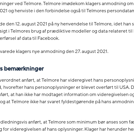
ninger ved Telmore. Telmore imødekom klagers anmodning om 
2021 og henviste i den forbindelse også til Telmores persondat
de den 12. august 2021 på ny henvendelse til Telmore, idet han s
igt i Telmores brug af prædiktive modeller og data relateret ti
rførsel af data til Facebook.
varede klagers nye anmodning den 27. august 2021.
ers bemærkninger
verordnet anført, at Telmore har videregivet hans personoplysni
, hvorefter hans personoplysninger er blevet overført til USA.
nført, at han ikke har modtaget information om videregivelsen o
 og at Telmore ikke har svaret fyldestgørende på hans anmodni
ndledningsvis anført, at Telmore som minimum bør anses som fæ
g for videregivelsen af hans oplysninger. Klager har herunder hen