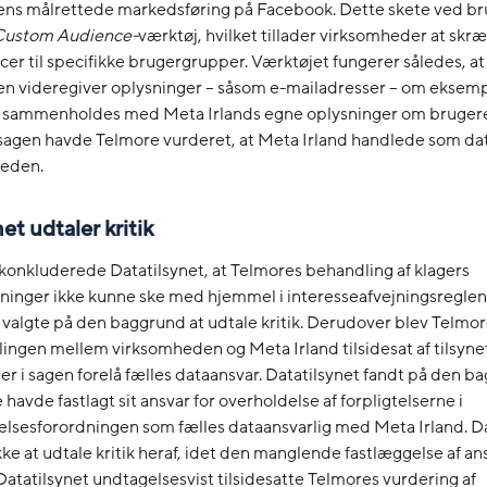
ns målrettede markedsføring på Facebook. Dette skete ved br
Custom Audience-
værktøj, hvilket tillader virksomheder at sk
er til specifikke brugergrupper. Værktøjet fungerer således, at
n videregiver oplysninger – såsom e-mailadresser – om eksemp
 sammenholdes med Meta Irlands egne oplysninger om brugere
 sagen havde Telmore vurderet, at Meta Irland handlede som d
heden.
et udtaler kritik
 konkluderede Datatilsynet, at Telmores behandling af klagers
ninger ikke kunne ske med hjemmel i interesseafvejningsreglen
 valgte på den baggrund at udtale kritik. Derudover blev Telmo
elingen mellem virksomheden og Meta Irland tilsidesat af tilsyne
 der i sagen forelå fælles dataansvar. Datatilsynet fandt på den b
havde fastlagt sit ansvar for overholdelse af forpligtelserne i
lsesforordningen som fælles dataansvarlig med Meta Irland. Da
kke at udtale kritik heraf, idet den manglende fastlæggelse af an
 Datatilsynet undtagelsesvist tilsidesatte Telmores vurdering af