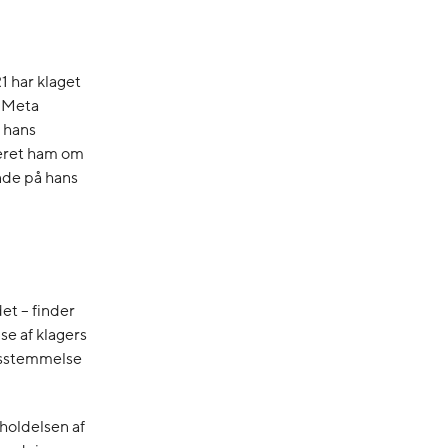
1 har klaget
l Meta
) hans
rmeret ham om
ende på hans
et – finder
se af klagers
ensstemmelse
rholdelsen af