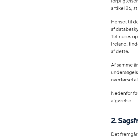
forpligtels
artikel 26, stk
Henset til 
af databesky
Telmores op
Ireland, find
af dette.
Af samme års
undersøgelse
overførsel a
Nedenfor fø
afgørelse.
2. Sagsf
Det fremgår 