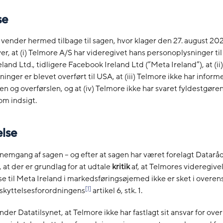
se
 vender hermed tilbage til sagen, hvor klager den 27. august 202
over, at (i) Telmore A/S har videregivet hans personoplysninger ti
land Ltd., tidligere Facebook Ireland Ltd (”Meta Ireland”), at (ii
inger er blevet overført til USA, at (iii) Telmore ikke har info
en og overførslen, og at (iv) Telmore ikke har svaret fyldestgør
m indsigt.
else
nemgang af sagen – og efter at sagen har været forelagt Dataråd
, at der er grundlag for at udtale
kritik
af, at Telmores videregivel
e til Meta Ireland i markedsføringsøjemed ikke er sket i over
[1]
kyttelsesforordningens
artikel 6, stk. 1.
nder Datatilsynet, at Telmore ikke har fastlagt sit ansvar for ove