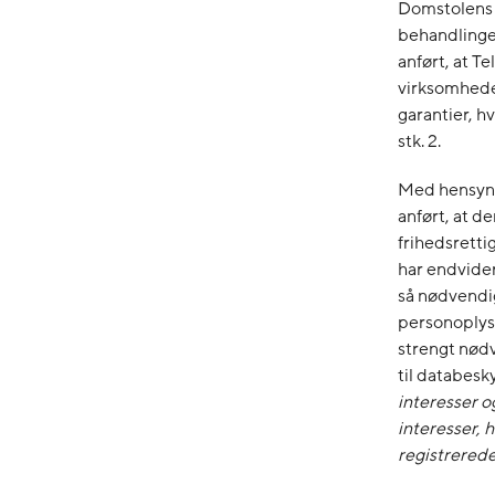
Domstolen
behandlinge
anført, at T
virksomheden
garantier, hv
stk. 2.
Med hensyn t
anført, at d
frihedsretti
har endvider
så nødvendi
personoplysn
strengt nødv
til databesky
interesser o
interesser,
registrered