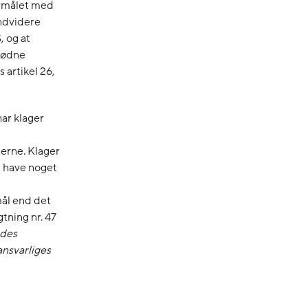
ormålet med
ndvidere
, og at
rnødne
 artikel 26,
ar klager
gerne. Klager
t have noget
mål end det
tning nr. 47
edes
ansvarliges