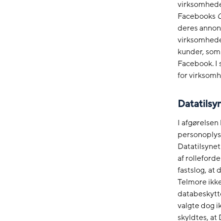
virksomhede
Facebooks
deres annonc
virksomhede
kunder, som
Facebook. I
for virksom
Datatilsyn
I afgørelsen
personoplys
Datatilsynet
af rolleford
fastslog, at
Telmore ikke 
databeskytte
valgte dog i
skyldtes, at