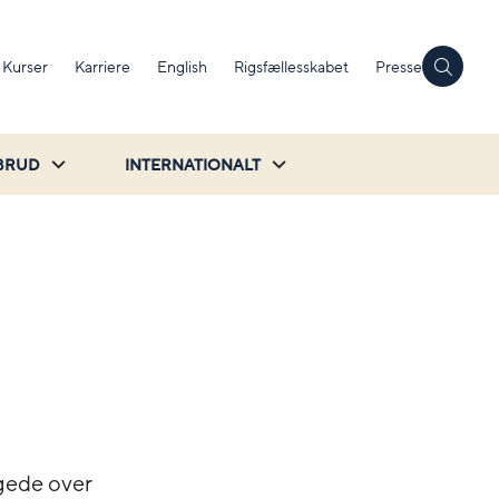
Kurser
Karriere
English
Rigsfællesskabet
Presse
BRUD
INTERNATIONALT
agede over