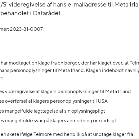
S’ videregivelse af hans e-mailadresse til Meta Irl
 behandlet i Datarådet.
mer: 2023-31-0007.
 har modtaget en klage fra en borger, der har klaget over, at Te
hans personoplysninger til Meta Irland. Klagen indeholdt navnlig
r:
s videregivelse af klagers personoplysninger til Meta Irland
s overførsel af klagers personoplysninger til USA
s mangelfulde iagttagelse af sin oplysningspligt
s mangelfulde svar på klagers anmodning om indsigt
en skete ifølge Telmore med henblik på at undtage klager fra