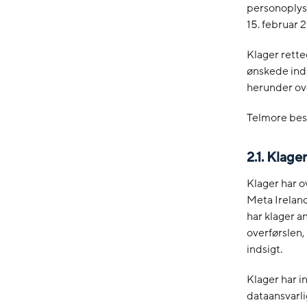
personoplys
15. februar 
Klager rette
ønskede inds
herunder ove
Telmore bes
2.1. Klag
Klager har o
Meta Ireland
har klager a
overførslen,
indsigt.
Klager har i
dataansvarli