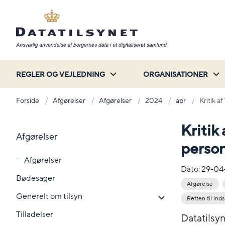
REGLER OG VEJLEDNING
ORGANISATIONER
Forside
Afgørelser
Afgørelser
2024
apr
Kritik a
Kritik
Afgørelser
perso
Afgørelser
Dato:
29-04
Bødesager
Afgørelse
Generelt om tilsyn
Retten til inds
Tilladelser
Datatilsyn