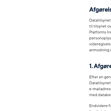
Afgørel
Datatilsynet
til tilsynet 
Platforms Ire
personoplysn
videregivels
anmodning o
1. Afgør
Efter en gen
Datatilsynet
e-mailadress
med databes
Endvidere fi