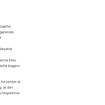
rtsætte
afgørende
t
idesatte
gerne blev
elte klagers
 forventer at
g, at der
s respektive