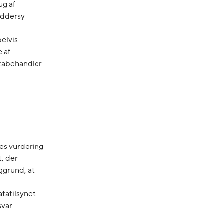
ug af
ræddersy
elvis
 af
atabehandler
 –
res vurdering
t, der
aggrund, at
tatilsynet
svar