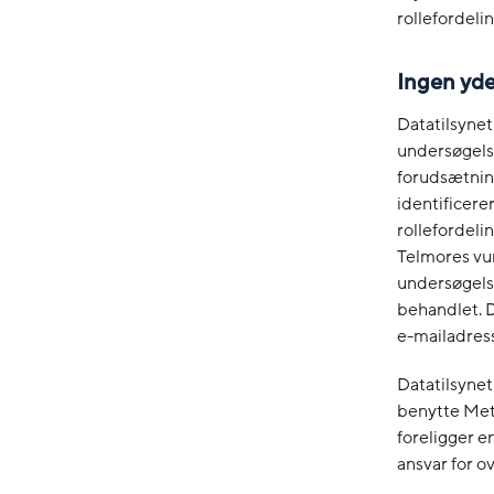
rollefordeli
Ingen yde
Datatilsynet
undersøgelse
forudsætning
identificere
rollefordeli
Telmores vu
undersøgelse
behandlet. D
e-mailadres
Datatilsynet
benytte Met
foreligger e
ansvar for o