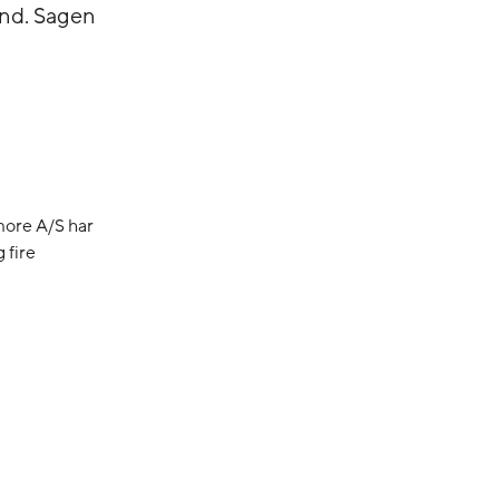
and. Sagen
lmore A/S har
 fire