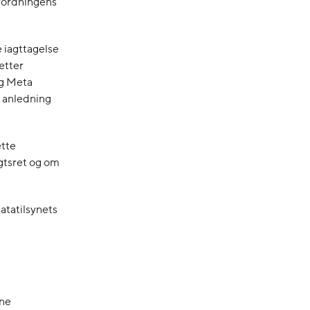
orordningens
 iagttagelse
ætter
og Meta
 i anledning
ætte
igtsret og om
tatilsynets
ine