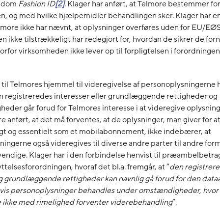
s dom
Fashion ID
[2]
. Klager har anført, at Telmore bestemmer f
n, og med hvilke hjælpemidler behandlingen sker. Klager har e
elmore ikke har nævnt, at oplysninger overføres uden for EU/EØS
 ikke tilstrækkeligt har redegjort for, hvordan de sikrer de fo
orfor virksomheden ikke lever op til forpligtelsen i forordningens
il Telmores hjemmel til videregivelse af personoplysningerne h
en registreredes interesser eller grundlæggende rettigheder og
gheder går forud for Telmores interesse i at videregive oplysnin
e anført, at det må forventes, at de oplysninger, man giver for a
gt og essentielt som et mobilabonnement, ikke indebærer, at
ingerne også videregives til diverse andre parter til andre for
endige. Klager har i den forbindelse henvist til præambelbetrag
ttelsesforordningen, hvoraf det bl.a. fremgår, at ”
den registrer
g grundlæggende rettigheder kan navnlig gå forud for den data
 hvis personoplysninger behandles under omstændigheder, hvor
e ikke med rimelighed forventer viderebehandling
”.