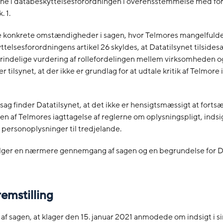
erne i databeskyttelsesforordningen i overensstemmelse med f
. 1.
de konkrete omstændigheder i sagen, hvor Telmores mangelfulde
ttelsesforordningens artikel 26 skyldes, at Datatilsynet tilsides
rindelige vurdering af rollefordelingen mellem virksomheden 
er tilsynet, at der ikke er grundlag for at udtale kritik af Telmore
ag finder Datatilsynet, at det ikke er hensigtsmæssigt at forts
n af Telmores iagttagelse af reglerne om oplysningspligt, inds
f personoplysninger til tredjelande.
lger en nærmere gennemgang af sagen og en begrundelse for Da
remstilling
af sagen, at klager den 15. januar 2021 anmodede om indsigt i s