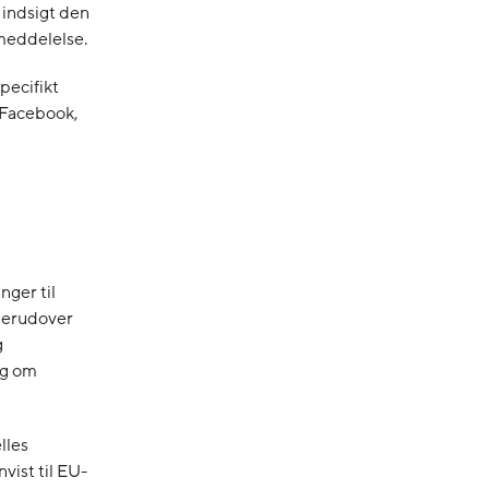
indsigt den
ameddelelse.
pecifikt
l Facebook,
nger til
 Derudover
g
ng om
lles
vist til EU-