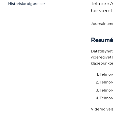
Telmore A/
Historiske afgørelser
har været
Journalnum
Resumé
Datatilsynet
videregivet 
klagepunkte
Telmore
Telmore
Telmore
Telmore
Videregivels