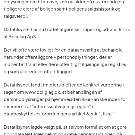
oplysninger om bl.a. navn, køn og alder på nuværende og
tidligere ejere af boligen samt boligens salgshistorik og
salgsværdi.
Datatilsynet har nu truffet afgørelse i sagen og udtaler kritik
af Boliglag ApS.
Det vil ofte være lovligt for en dataansvarlig at behandle –
herunder offentliggøre – personoplysninger, der er
indhentet fra et eller flere offentligt tilgængelige registre,
og som allerede er offentliggjort.
Datatilsynet fandt imidlertid efter en konkret vurdering i
sagen om www.boliglag.dk, at behandlingen af
personoplysninger på hjemmesiden ikke kan ske inden for
rammerne af ”interesseafvejningsreglen” i
databeskyttelsesforordningens artikel 6, stk. 1, litra f.
Datatilsynet lagde vægt på, at selvom formålet om at gøre
boligdata lettilgængeligt og skabe gennemsigtighed på