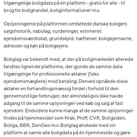
tilgængelige boligdata på én platform - gratis for alle - til
brug for bolighandel, boliginformationer m.v.
Oplysningerne på platformen omfattede danske boligers
salgshistorik, nabolag, vurderinger, estimeret
ejendomsværdiskat, grundskyld, hæftelser, boligejernavne,
adresser og køn på boligejere.
Boliglag var bekendt med, at der på boligmarkedet allerede
fandtes lignende platforme, der gjorde de samme data
tilgængelige for professionelle aktører (f.eks.
ejendomsmæglere) mod betaling. Derved opnåede disse
aktører en forhandlingsmæssig fordel i forhold til den
gennemsnitlige forbruger, der almindeligvis ikke havde
adgang til de samme oplysninger ved køb og salg af fast
ejendom. Endvidere kunne mange af de samme oplysninger
findes på hjemmesider som Krak, Proff, CVR, Boligsiden,
Boliga, BBR, DenGeo m.v. Boliglag ønskede med sin
platform at samle alle boligdata på én hjemmeside og gøre