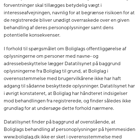
forventninger skal tillægges betydelig vægt i
interesseafvejningen, navnlig for at begrænse risikoen for at
de registrerede bliver unødigt overraskede over en given
behandling af deres personoplysninger samt dens
potentielle konsekvenser.
I forhold til spørgsmålet om Boliglags offentliggørelse af
oplysningerne om personer med navne- og
adressebeskyttelse lægger Datatilsynet på baggrund
oplysningerne fra Boliglag til grund, at Boliglag i
overensstemmelse med brugervilkårene ikke har haft
adgang til sådanne beskyttede oplysninger. Datatilsynet har
i øvrigt konstateret, at Boliglag har håndteret indsigelser
mod behandlingen fra registrerede, og finder således ikke
grundlag for at undersøge dette forhold nærmere.
Datatilsynet finder på baggrund af ovenstående, at
Boliglags behandling af personoplysninger på hjemmesiden
www.boliglag.dk ikke er sket i overensstemmelse med