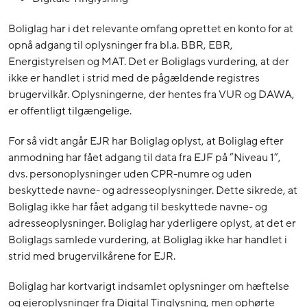
Boliglag har i det relevante omfang oprettet en konto for at
opnå adgang til oplysninger fra bl.a. BBR, EBR,
Energistyrelsen og MAT. Det er Boliglags vurdering, at der
ikke er handlet i strid med de pågældende registres
brugervilkår. Oplysningerne, der hentes fra VUR og DAWA,
er offentligt tilgængelige.
For så vidt angår EJR har Boliglag oplyst, at Boliglag efter
anmodning har fået adgang til data fra EJF på ”Niveau 1”,
dvs. personoplysninger uden CPR-numre og uden
beskyttede navne- og adresseoplysninger. Dette sikrede, at
Boliglag ikke har fået adgang til beskyttede navne- og
adresseoplysninger. Boliglag har yderligere oplyst, at det er
Boliglags samlede vurdering, at Boliglag ikke har handlet i
strid med brugervilkårene for EJR.
Boliglag har kortvarigt indsamlet oplysninger om hæftelse
og ejeroplysninger fra Digital Tinglysning, men ophørte