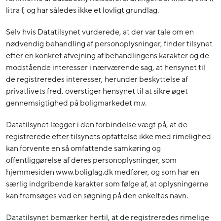
litra f, og har således ikke et lovligt grundlag.
Selv hvis Datatilsynet vurderede, at der var tale om en
nødvendig behandling af personoplysninger, finder tilsynet
efter en konkret afvejning af behandlingens karakter og de
modstående interesser i nærværende sag, at hensynet til
de registreredes interesser, herunder beskyttelse af
privatlivets fred, overstiger hensynet til at sikre øget
gennemsigtighed på boligmarkedet m.v.
Datatilsynet lægger i den forbindelse vægt på, at de
registrerede efter tilsynets opfattelse ikke med rimelighed
kan forvente en så omfattende samkøring og
offentliggørelse af deres personoplysninger, som
hjemmesiden www.boliglag.dk medfører, og som har en
særlig indgribende karakter som følge af, at oplysningerne
kan fremsøges ved en søgning på den enkeltes navn.
Datatilsynet bemærker hertil, at de registreredes rimelige