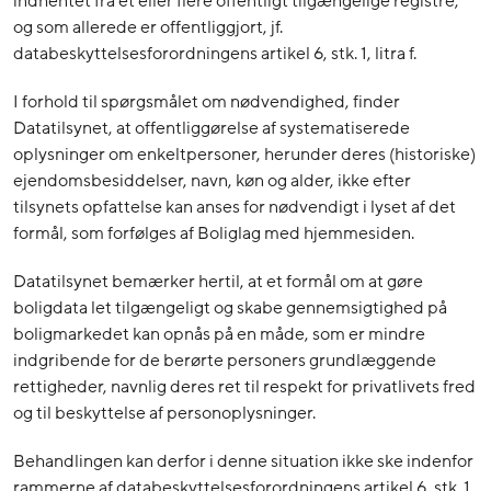
indhentet fra et eller flere offentligt tilgængelige registre,
og som allerede er offentliggjort, jf.
databeskyttelsesforordningens artikel 6, stk. 1, litra f.
I forhold til spørgsmålet om nødvendighed, finder
Datatilsynet, at offentliggørelse af systematiserede
oplysninger om enkeltpersoner, herunder deres (historiske)
ejendomsbesiddelser, navn, køn og alder, ikke efter
tilsynets opfattelse kan anses for nødvendigt i lyset af det
formål, som forfølges af Boliglag med hjemmesiden.
Datatilsynet bemærker hertil, at et formål om at gøre
boligdata let tilgængeligt og skabe gennemsigtighed på
boligmarkedet kan opnås på en måde, som er mindre
indgribende for de berørte personers grundlæggende
rettigheder, navnlig deres ret til respekt for privatlivets fred
og til beskyttelse af personoplysninger.
Behandlingen kan derfor i denne situation ikke ske indenfor
rammerne af databeskyttelsesforordningens artikel 6, stk. 1,