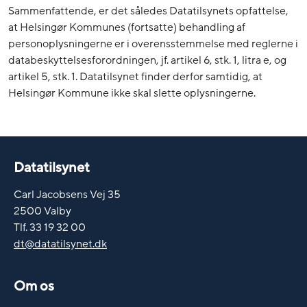
Sammenfattende, er det således Datatilsynets opfattelse,
at Helsingør Kommunes (fortsatte) behandling af
personoplysningerne er i overensstemmelse med reglerne i
databeskyttelsesforordningen, jf. artikel 6, stk. 1, litra e, og
artikel 5, stk. 1. Datatilsynet finder derfor samtidig, at
Helsingør Kommune ikke skal slette oplysningerne.
Datatilsynet
Carl Jacobsens Vej 35
2500 Valby
Tlf. 33 19 32 00
dt@datatilsynet.dk
Om os