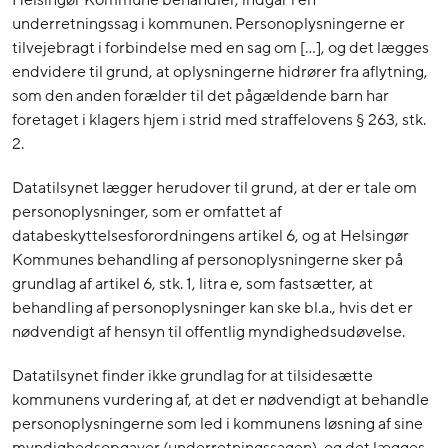
underretningssag i kommunen. Personoplysningerne er
tilvejebragt i forbindelse med en sag om […], og det lægges
endvidere til grund, at oplysningerne hidrører fra aflytning,
som den anden forælder til det pågældende barn har
foretaget i klagers hjem i strid med straffelovens § 263, stk.
2.
Datatilsynet lægger herudover til grund, at der er tale om
personoplysninger, som er omfattet af
databeskyttelsesforordningens artikel 6, og at Helsingør
Kommunes behandling af personoplysningerne sker på
grundlag af artikel 6, stk. 1, litra e, som fastsætter, at
behandling af personoplysninger kan ske bl.a., hvis det er
nødvendigt af hensyn til offentlig myndighedsudøvelse.
Datatilsynet finder ikke grundlag for at tilsidesætte
kommunens vurdering af, at det er nødvendigt at behandle
personoplysningerne som led i kommunens løsning af sine
myndighedsopgaver (underretningssagen), og det lægges