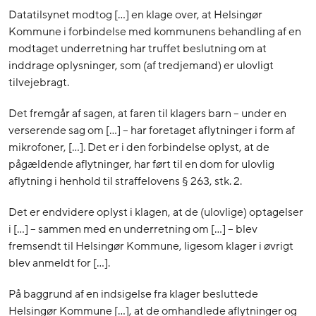
Datatilsynet modtog […] en klage over, at Helsingør
Kommune i forbindelse med kommunens behandling af en
modtaget underretning har truffet beslutning om at
inddrage oplysninger, som (af tredjemand) er ulovligt
tilvejebragt.
Det fremgår af sagen, at faren til klagers barn – under en
verserende sag om […] – har foretaget aflytninger i form af
mikrofoner, […]. Det er i den forbindelse oplyst, at de
pågældende aflytninger, har ført til en dom for ulovlig
aflytning i henhold til straffelovens § 263, stk. 2.
Det er endvidere oplyst i klagen, at de (ulovlige) optagelser
i […] – sammen med en underretning om […] – blev
fremsendt til Helsingør Kommune, ligesom klager i øvrigt
blev anmeldt for […].
På baggrund af en indsigelse fra klager besluttede
Helsingør Kommune […], at de omhandlede aflytninger og