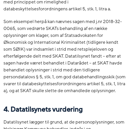
med princippet om rimelighed i
databeskyttelsesforordningens artikel 5, stk. 1, litra a.
Som eksempel herpå kan nævnes sagen med j.nr 2018-32-
0065, som vedrørte SKATs behandling af en række
oplysninger om klager, som af Statsadvokaten for
Økonomisk og International Kriminalitet (tidligere kendt
som SØIK) var indsamlet i strid med retsplejeloven og
efterfølgende delt med SKAT. Datatilsynet fandt – efter at
sagen havde været behandlet i Datarådet – at SKAT havde
behandlet oplysninger i strid med den tidligere
persondatalovs § 5, stk. 1, om god databehandlingsskik (som
svarer til databeskyttelsesforordningens artikel 5, stk. 1, litra
a), og at SKAT skulle slette de omhandlede oplysninger.
4. Datatilsynets vurdering
Datatilsynet lægger til grund, at de personoplysninger, som
Helsingør Kommune behandler, indgår i en