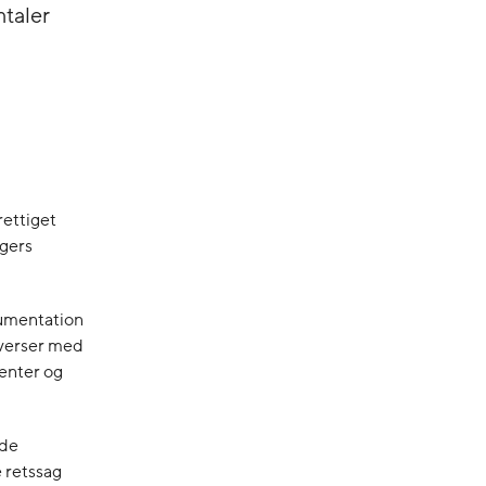
mtaler
rettiget
agers
kumentation
overser med
ienter og
nde
 retssag