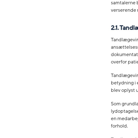
samtalerne b
verserende r
2.1. Tan
Tandlægevir
ansættelsesr
dokumentati
overfor pati
Tandlægevir
betydning i 
blev oplyst 
Som grundla
lydoptagels
en medarbejd
forhold.