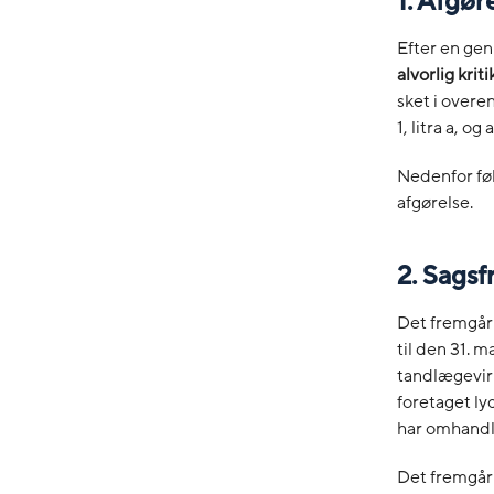
1. Afgør
Efter en gen
alvorlig kriti
sket i over
1, litra a, og a
Nedenfor fø
afgørelse.
2. Sagsf
Det fremgår 
til den 31. m
tandlægevirk
foretaget ly
har omhandl
Det fremgår 