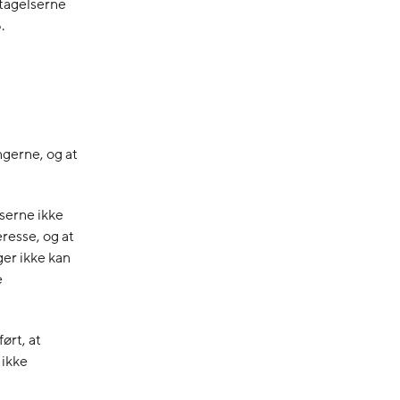
ptagelserne
.
ngerne, og at
lserne ikke
resse, og at
er ikke kan
e
ørt, at
 ikke