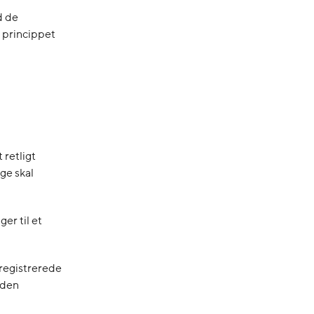
d de
 princippet
 retligt
ige skal
er til et
 registrerede
å den