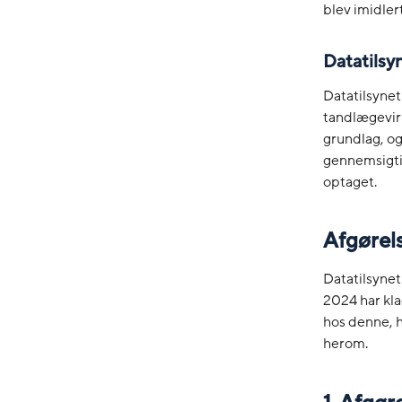
blev imidler
Datatilsyn
Datatilsynet 
tandlægevir
grundlag, o
gennemsigtig
optaget.
Afgørel
Datatilsynet
2024 har kla
hos denne, h
herom.