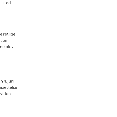
t sted.
 retlige
et om
rne blev
n 4. juni
ansættelse
 viden