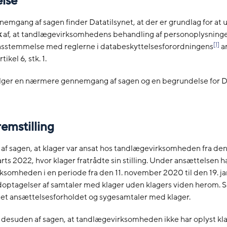
else
nemgang af sagen finder Datatilsynet, at der er grundlag for at 
k
af, at tandlægevirksomhedens behandling af personoplysninger
[1]
ensstemmelse med reglerne i databeskyttelsesforordningens
ar
rtikel 6, stk. 1.
lger en nærmere gennemgang af sagen og en begrundelse for Da
remstilling
af sagen, at klager var ansat hos tandlægevirksomheden fra den 
arts 2022, hvor klager fratrådte sin stilling. Under ansættelsen h
somheden i en periode fra den 11. november 2020 til den 19. j
doptagelser af samtaler med klager uden klagers viden herom. 
et ansættelsesforholdet og sygesamtaler med klager.
desuden af sagen, at tandlægevirksomheden ikke har oplyst kla