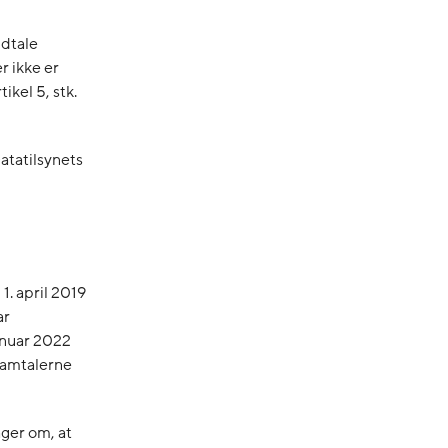
udtale
 ikke er
tikel 5, stk.
tatilsynets
1. april 2019
ar
anuar 2022
Samtalerne
ger om, at