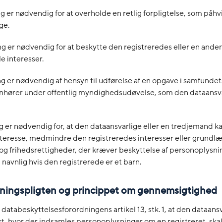
g er nødvendig for at overholde en retlig forpligtelse, som påhv
ge.
g er nødvendig for at beskytte den registreredes eller en anden
e interesser.
g er nødvendig af hensyn til udførelse af en opgave i samfundet
enhører under offentlig myndighedsudøvelse, som den dataansva
g er nødvendig for, at den dataansvarlige eller en tredjemand ka
interesse, medmindre den registreredes interesser eller grund
og frihedsrettigheder, der kræver beskyttelse af personoplysnin
, navnlig hvis den registrerede er et barn.
sningspligten og princippet om gennemsigtighed
f databeskyttelsesforordningens artikel 13, stk. 1, at den dataans
t, hvor der indsamles personoplysninger om en registreret, ska