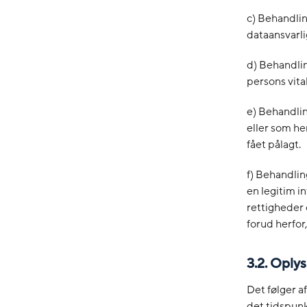
c) Behandlin
dataansvarli
d) Behandlin
persons vital
e) Behandlin
eller som h
fået pålagt.
f) Behandlin
en legitim 
rettigheder 
forud herfor
3.2. Oply
Det følger a
det tidspunk