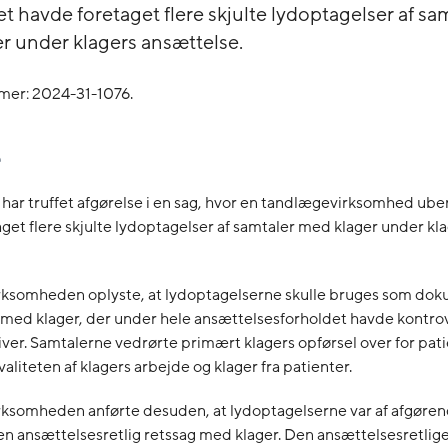
t havde foretaget flere skjulte lydoptagelser af sa
r under klagers ansættelse.
mer:
2024-31-1076.
 har truffet afgørelse i en sag, hvor en tandlægevirksomhed ube
get flere skjulte lydoptagelser af samtaler med klager under kl
ksomheden oplyste, at lydoptagelserne skulle bruges som do
r med klager, der under hele ansættelsesforholdet havde kontr
iver. Samtalerne vedrørte primært klagers opførsel over for pat
aliteten af klagers arbejde og klager fra patienter.
ksomheden anførte desuden, at lydoptagelserne var af afgøre
en ansættelsesretlig retssag med klager. Den ansættelsesretlige