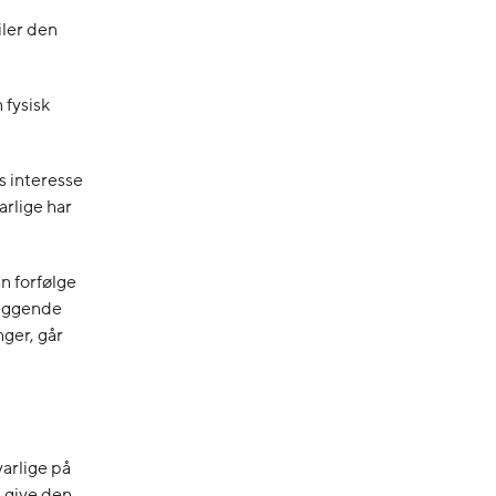
iler den
 fysisk
s interesse
rlige har
n forfølge
læggende
ger, går
varlige på
l give den