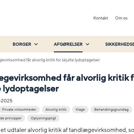
Kontakt
Om os
BORGER
AFGØRELSER
SIKKERHEDS
virksomhed får alvorlig kritik for skjulte lydoptagelser
gevirksomhed får alvorlig kritik f
e lydoptagelser
-2025
Private virksomheder
Alvorlig kritik
Klage
Behandlingsgrundlag
e principper
Oplysningspligt
net udtaler alvorlig kritik af tandlægevirksomhed, 