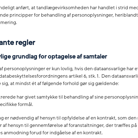
ndeligt anført, at tandlægevirksomheden har handlet i strid me
de principper for behandling af personoplysninger, heriblandt
mering.
ante regler
vlige grundlag for optagelse af samtaler
f personoplysninger er kun lovlig, hvis den dataansvarlige har et
. databeskyttelsesforordningens artikel 6, stk. 1. Den dataansvarl
e sig, at mindst ét af følgende forhold gør sig gældende:
trerede har givet samtykke til behandling af sine personoplysning
pecifikke formål.
g er nødvendig af hensyn til opfyldelse af en kontrakt, som den
ler af hensyn til gennemførelse af foranstaltninger, der træffes p
s anmodning forud for indgåelse af en kontrakt.