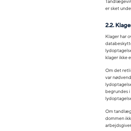
Tandlægevir
er sket unde
2.2. Klag
Klager har o
databeskytte
lydoptagelse
klager ikke 
Om det retli
var nødvendi
lydoptagelse
begrundes i 
lydoptagelse
Om tandlægev
dommen ikke
arbejdsgiver