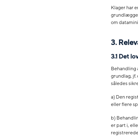
Klager har e
grundlæggen
om datamini
3. Relev
3.1 Det lo
Behandling a
grundlag, jf
således sikr
a) Den regis
eller flere s
b) Behandlin
er part i, el
registrerede