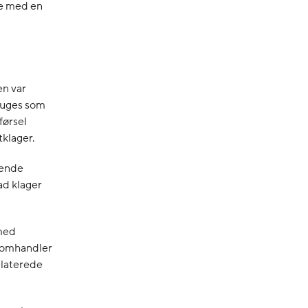
se med en
en var
bruges som
førsel
tklager.
rende
ad klager
 med
r omhandler
elaterede