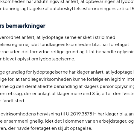
ksomheden har afslutningsvist anført, at opbevaringen af lydo
r behørig iagttagelse af databeskyttelsesforordningens artikel 5
ers bemærkninger
verordnet anført, at lydoptagelserne er sket i strid med
lsesreglerne, idet tandlægevirksomheden bl.a. har foretaget
rne uden det fornødne retlige grundlag til at behandle oplysni
er blevet oplyst om lydoptagelserne.
ge grundlag for lydoptagelserne har klager anført, at lydoptage
ge for, at tandlægevirksomheden kunne forfølge en legitim inte
rne og den deraf afledte behandling af klagers personoplysning
en retssag, der er anlagt af klager mere end 3 år, efter den først
 fandt sted.
irksomhedens henvisning til U.2019.3878 H har klager bl.a. anf
 er sammenlignelig, idet det i dommen var en arbejdstager, og
en, der havde foretaget en skjult optagelse.