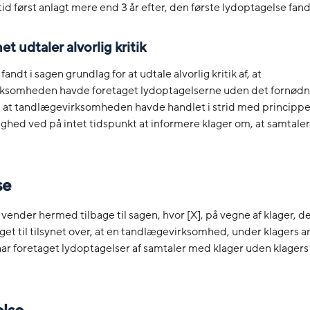
tid først anlagt mere end 3 år efter, den første lydoptagelse fand
et udtaler alvorlig kritik
fandt i sagen grundlag for at udtale alvorlig kritik af, at
ksomheden havde foretaget lydoptagelserne uden det fornødne
g at tandlægevirksomheden havde handlet i strid med principp
hed ved på intet tidspunkt at informere klager om, at samtale
se
 vender hermed tilbage til sagen, hvor [X], på vegne af klager, de
get til tilsynet over, at en tandlægevirksomhed, under klagers 
ar foretaget lydoptagelser af samtaler med klager uden klagers