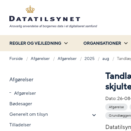
REGLER OG VEJLEDNING
ORGANISATIONER
Forside
Afgørelser
Afgørelser
2025
aug
Tandlæge
Tandlæ
Afgørelser
skjult
Afgørelser
Dato:
26-08
Bødesager
Afgørelse
Generelt om tilsyn
Grundlæggend
Tilladelser
Datatilsy