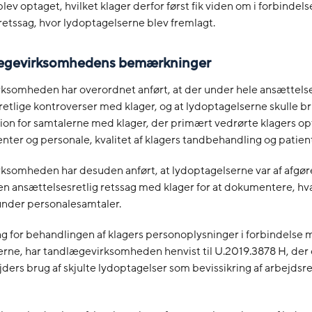
lev optaget, hvilket klager derfor først fik viden om i forbindel
etssag, hvor lydoptagelserne blev fremlagt.
dlægevirksomhedens bemærkninger
ksomheden har overordnet anført, at der under hele ansættels
etlige kontroverser med klager, og at lydoptagelserne skulle 
on for samtalerne med klager, der primært vedrørte klagers op
enter og personale, kvalitet af klagers tandbehandling og patien
ksomheden har desuden anført, at lydoptagelserne var af afgø
en ansættelsesretlig retssag med klager for at dokumentere, hv
under personalesamtaler.
g for behandlingen af klagers personoplysninger i forbindelse
erne, har tandlægevirksomheden henvist til U.2019.3878 H, de
ers brug af skjulte lydoptagelser som bevissikring af arbejdsr