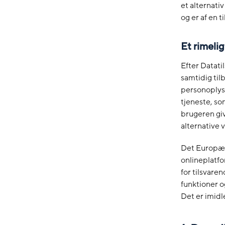
et alternati
og er af en t
Et rimelig
Efter Datati
samtidig til
personoplysn
tjeneste, so
brugeren giv
alternative 
Det Europæi
onlineplatfo
for tilsvare
funktioner o
Det er imidle