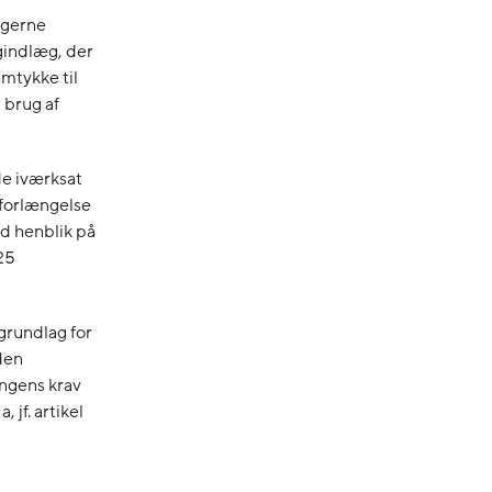
ugerne
ogindlæg, der
amtykke til
 brug af
de iværksat
 forlængelse
ed henblik på
25
grundlag for
eden
ingens krav
, jf. artikel