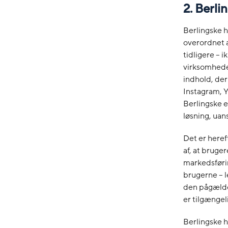
2. Berl
Berlingske h
overordnet a
tidligere – 
virksomheden
indhold, der
Instagram, Y
Berlingske e
løsning, uan
Det er heref
af, at bruger
markedsførin
brugerne – l
den pågælde
er tilgængeli
Berlingske 