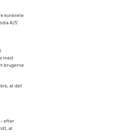
ere konkrete
edia A/S’
t
se med
 idet brugerne
kre, at det
– efter
ndt, at