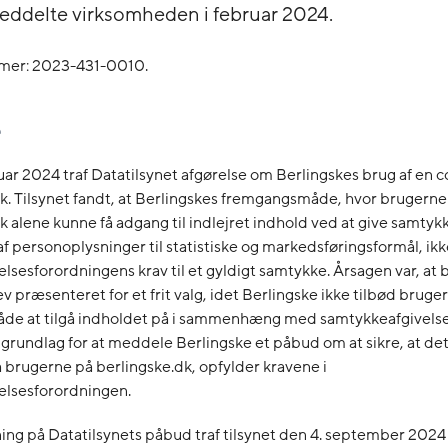
meddelte virksomheden i februar 2024.
mer: 2023-431-0010.
uar 2024 traf Datatilsynet afgørelse om Berlingskes brug af en c
k. Tilsynet fandt, at Berlingskes fremgangsmåde, hvor brugerne
k alene kunne få adgang til indlejret indhold ved at give samtykk
f personoplysninger til statistiske og markedsføringsformål, ik
lsesforordningens krav til et gyldigt samtykke. Årsagen var, at
ev præsenteret for et frit valg, idet Berlingske ikke tilbød bruge
åde at tilgå indholdet på i sammenhæng med samtykkeafgivelse.
 grundlag for at meddele Berlingske et påbud om at sikre, at d
 brugerne på berlingske.dk, opfylder kravene i
elsesforordningen.
ng på Datatilsynets påbud traf tilsynet den 4. september 2024 