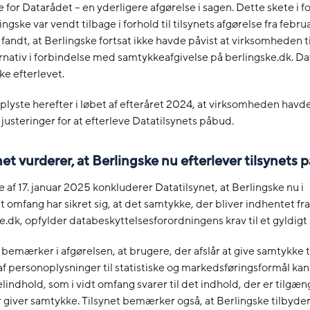
 for Datarådet – en yderligere afgørelse i sagen. Dette skete i f
ngske var vendt tilbage i forhold til tilsynets afgørelse fra febru
 fandt, at Berlingske fortsat ikke havde påvist at virksomheden t
ernativ i forbindelse med samtykkeafgivelse på berlingske.dk. Da
ke efterlevet.
plyste herefter i løbet af efteråret 2024, at virksomheden havd
 justeringer for at efterleve Datatilsynets påbud.
et vurderer, at Berlingske nu efterlever tilsynets
e af 17. januar 2025 konkluderer Datatilsynet, at Berlingske nu i
gt omfang har sikret sig, at det samtykke, der bliver indhentet f
e.dk, opfylder databeskyttelsesforordningens krav til et gyldigt
 bemærker i afgørelsen, at brugere, der afslår at give samtykke t
f personoplysninger til statistiske og markedsføringsformål ka
elindhold, som i vidt omfang svarer til det indhold, der er tilgæng
 giver samtykke. Tilsynet bemærker også, at Berlingske tilbyde