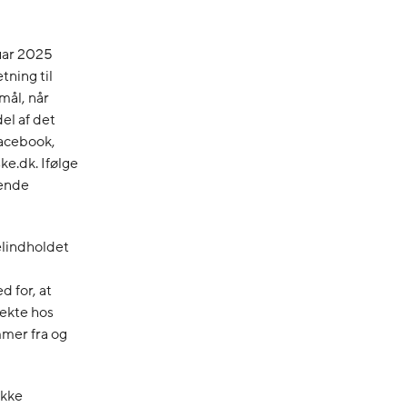
nuar 2025
tning til
mål, når
el af det
Facebook,
ke.dk. Ifølge
rende
elindholdet
d for, at
rekte hos
mmer fra og
ække