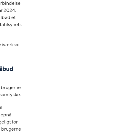
orbindelse
ar 2024.
ilbød et
tatilsynets
e iværksat
 påbud
ra brugerne
 samtykke.
il
n opnå
eligt for
r brugerne