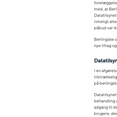
forelæggelse
med, at Berli
Datatilsynet
rimeligt alt
påbud var ik
Berlingske o
nye tiltag og
Datatilsyn
I en afgørels
tilstrækkeli
på berlingsk
Datatilsynet
behandling a
adgang til d
brugere, der