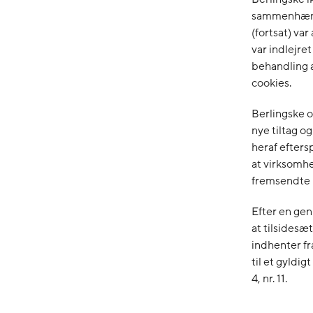
sammenhæng 
(fortsat) var
var indlejre
behandling a
cookies.
Berlingske 
nye tiltag o
heraf efters
at virksomhe
fremsendte 
Efter en gen
at tilsidesæ
indhenter fr
til et gyldigt
4, nr. 11.