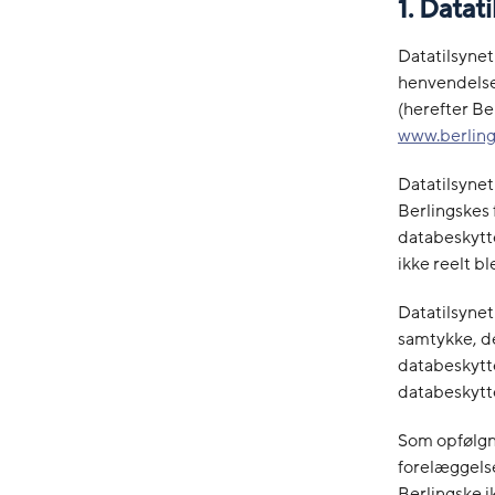
1. Datat
Datatilsynet
henvendelse
(herefter B
www.berling
Datatilsynet 
Berlingskes
databeskytt
ikke reelt bl
Datatilsynet
samtykke, de
databeskytte
databeskyttels
Som opfølgni
forelæggelse
Berlingske i