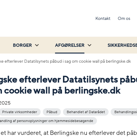
Kontakt
Om os
BORGER
AFGØRELSER
SIKKERHEDS
ke efterlever Datatilsynets påbud i sag om cookie wall på berlingske.dk
gske efterlever Datatilsynets påb
 cookie wall på berlingske.dk
-2025
Private virksomheder
Påbud
Behandlet af Datarådet
Behandlingss
handling af personoplysninger om hjemmesidebesøgende
et har vurderet, at Berlingske nu efterlever det på