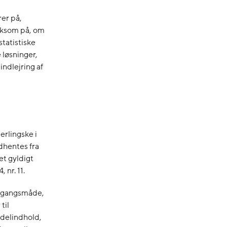
rer på,
rksom på, om
statistiske
 løsninger,
ndlejring af
erlingske i
ndhentes fra
et gyldigt
 nr. 11.
remgangsmåde,
til
 delindhold,