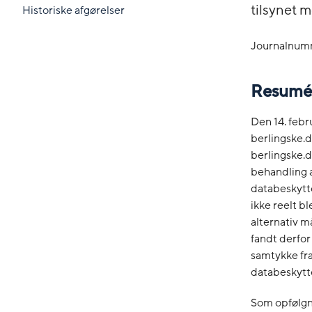
tilsynet 
Historiske afgørelser
Journalnum
Resumé
Den 14. febr
berlingske.d
berlingske.d
behandling a
databeskytte
ikke reelt bl
alternativ m
fandt derfor
samtykke fra
databeskytt
Som opfølgni