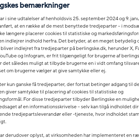
ingskes bemærkninger
ar i sine udtalelser af henholdsvis 25. september 2024 og 9. ja
nført, at en række af de mest benyttede tredjeparter – i modsæ
ikke længere placerer cookies til statistiske og markedsføringsfor
 indlejrer indhold herfra. Det betyder, at en meget betydelig d
 bliver indlejret fra tredjeparter på berlingske.dk, herunder X, 
ouTube og Infogram, er frit tilgængeligt for brugerne af berlings
r det således muligt at tilbyde brugerne en i vidt omfang tilsva
set om brugerne vælger at give samtykke eller ej.
ter kun ganske få tredjeparter, der fortsat betinger adgang til d
en giver samtykke til placering af cookies til statistiske og
gsformål. For disse tredjeparter tilbyder Berlingske en mulighe
edsaget af en informationsskrivelse – selv kan tilgå indholdet di
nde tredjepartsleverandør eller -tjeneste, hvor indholdet sta
gt.
har derudover oplyst, at virksomheden har implementeret en r