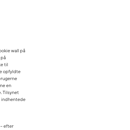
ookie wall på
 på
e til
ke opfyldte
 brugerne
rne en
 Tilsynet
et indhentede
– efter