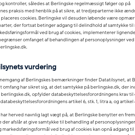
g kontroller, således at Berlingske regelmæssigt følger op på
nes praksis med henblik på at sikre, at tredjeparterne ikke ænd
r placeres cookies. Berlingske vil desuden løbende være opmæ
arter, der fortsat betinger adgang til delindhold af samtykke til 
kedsføringsformål ved brug af cookies, implementerer lignende
egrænser omfanget af behandlingen af personoplysninger ved i
erlingske.dk.
ilsynets vurdering
nemgang af Berlingskes bemærkninger finder Datatilsynet, at B
gt omfang har sikret sig, at det samtykke på berlingske.dk, der i
berlingske.dk, opfylder databeskyttelsesforordningens krav til 
 databeskyttelsesforordningens artikel 6, stk. 1, litra a, og artikel 4,
 har herved navnlig lagt vægt på, at Berlingske benytter en f
 der afslår at give samtykke til behandling af personoplysninger 
og markedsføringsformål ved brug af cookies kan opnå adgang til