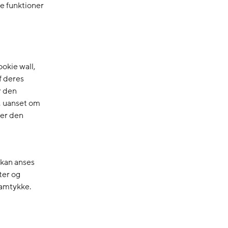
me funktioner
ookie wall,
f deres
r den
e, uanset om
ger den
t kan anses
ter og
samtykke.