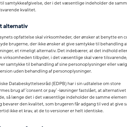
v til samtykkeafgivelse, der i det væsentlige indeholder de sam
ilsvarende kvalitet.
t alternativ
lsynets opfattelse skal virksomheder, der ønsker at benytte en c
byde brugerne, der ikke ønsker at give samtykke til behandling a
inger, et rimeligt alternativ. Det indebærer, at det indhold elle
m virksomheden tilbyder, i det væsentlige skal være tilsvarend
er samtykke til behandling af sine personoplysninger eller væl
version uden behandling af personoplysninger.
ske Databeskyttelsesråd (EDPB) har i sin udtalelse om store
rmes brug af ’consent or pay’ -løsninger fastslået, at alternative
nde, så længe det i det væsentlige indeholder de samme elemen
g bevarer den kvalitet, som brugeren får adgang til ved at give 
rtid ikke et krav, at de to versioner er helt identiske.