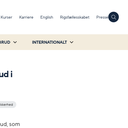
Kurser
Karriere
English
Rigsfællesskabet
Presse
BRUD
INTERNATIONALT
ud i
ikkerhed
bud, som