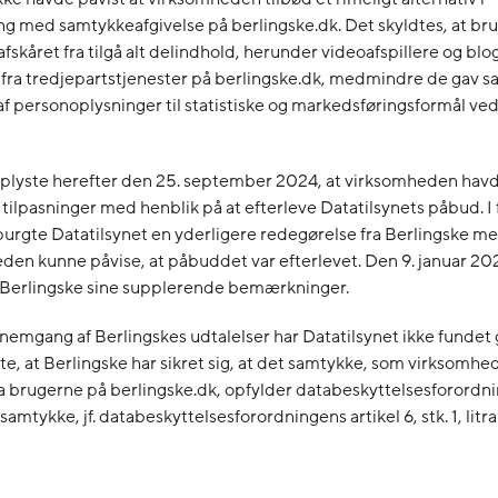
med samtykkeafgivelse på berlingske.dk. Det skyldtes, at br
 afskåret fra tilgå alt delindhold, herunder videoafspillere og bl
t fra tredjepartstjenester på berlingske.dk, medmindre de gav s
f personoplysninger til statistiske og markedsføringsformål ved
oplyste herefter den 25. september 2024, at virksomheden hav
g tilpasninger med henblik på at efterleve Datatilsynets påbud. I
purgte Datatilsynet en yderligere redegørelse fra Berlingske m
den kunne påvise, at påbuddet var efterlevet. Den 9. januar 20
Berlingske sine supplerende bemærkninger.
nemgang af Berlingskes udtalelser har Datatilsynet ikke fundet 
tte, at Berlingske har sikret sig, at det samtykke, som virksomh
a brugerne på berlingske.dk, opfylder databeskyttelsesforordn
 samtykke, jf. databeskyttelsesforordningens artikel 6, stk. 1, litra a