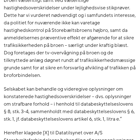
broen væsentligt samt ved væsentlige
hastighedsoverskridelser under lejlighedsvise stikprøver.
Dette har vi vurderet nødvendigt og i samfundets interesse,
da politiet for nuværende ikke kan varetage
hastighedskontrol på Storebæltsbroens højbro, samt da
anmeldelsernes præventive effekt er afgørende for at sikre
trafiksikkerheden på broen – særligt under kraftig blæst.
Dog foretages der tv-overvågning på broen og de
tilknyttede anlæg døgnet rundt af trafiksikkerhedsmæssige
grunde samt for at sikre en forsvarlig afvikling af trafikken på
broforbindelsen.
Selskabet kan behandle og videregive oplysninger om
konstaterede hastighedsoverskridelser – dvs. oplysninger
om strafbare forhold – i henhold til databeskyttelseslovens
§ 8, stk. 3-4, sammenholdt med databeskyttelseslovens § 6,
stk. 1, jf. databeskyttelseslovens artikel 6, stk. 1, litra e.”
Herefter klagede [X] til Datatilsynet over A/S