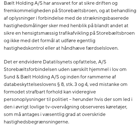
Bælt Holding A/S har ansvaret for at sikre driften og
fremkommeligheden på Storebæltsbroen, og at behandling
af oplysninger i forbindelse med de strækningsbaserede
hastighedsmålinger sker med henblik på blandt andet at
sikre en hensigtsmæssig trafikafvikling på Storebæltsbroen
og ikke med det formål at udføre egentlig
hastighedskontrol eller at håndhæve færdselsloven.
Det er endvidere Datatilsynets opfattelse, A/S
Storebæltsforbindelsen uden særskilt hjemmel i lov om
Sund & Bælt Holding A/S og inden for rammerne af
databeskyttelseslovens § 8, stk. 3 og 4, ved mistanke om
formodet strafbart forhold kan videregive
personoplysninger til politiet – herunder hvis der som led i
den i øvrigt lovlige tv-overvågning observeres køretøjer,
som må antages i væsentlig grad at overskride
hastighedsbegrænsningerne.