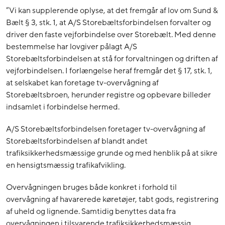
”Vi kan supplerende oplyse, at det fremgår af lov om Sund &
Bælt § 3, stk. 1, at A/S Storebæltsforbindelsen forvalter og
driver den faste vejforbindelse over Storebælt. Med denne
bestemmelse har lovgiver pålagt A/S
Storebæltsforbindelsen at stå for forvaltningen og driften af
vejforbindelsen. I forlængelse heraf fremgår det § 17, stk. 1,
at selskabet kan foretage tv-overvågning af
Storebæltsbroen, herunder registre og opbevare billeder
indsamlet i forbindelse hermed.
A/S Storebæltsforbindelsen foretager tv-overvågning af
Storebæltsforbindelsen af blandt andet
trafiksikkerhedsmæssige grunde og med henblik på at sikre
en hensigtsmæssig trafikafvikling.
Overvågningen bruges både konkret i forhold til
overvågning af havarerede køretøjer, tabt gods, registrering
af uheld og lignende. Samtidig benyttes data fra
overvågningen i tilsvarende trafiksikkerhedsmæssig