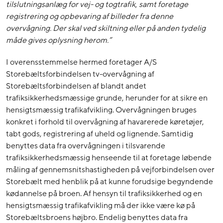
tilslutningsanlæg for vej- og togtrafik, samt foretage
registrering og opbevaring af billeder fra denne
overvågning. Der skal ved skiltning eller på anden tydelig
måde gives oplysning herom.”
I overensstemmelse hermed foretager A/S
Storebæltsforbindelsen tv-overvågning af
Storebæltsforbindelsen af blandt andet
trafiksikkerhedsmæssige grunde, herunder for at sikre en
hensigtsmæssig trafikafvikling. Overvågningen bruges
konkret i forhold til overvågning af havarerede køretøjer,
tabt gods, registrering af uheld og lignende. Samtidig
benyttes data fra overvågningen i tilsvarende
trafiksikkerhedsmæssig henseende til at foretage løbende
måling af gennemsnitshastigheden på vejforbindelsen over
Storebælt med henblik på at kunne forudsige begyndende
kødannelse på broen. Af hensyn til trafiksikkerhed og en
hensigtsmæssig trafikafvikling må der ikke være kø på
Storebæltsbroens højbro. Endelig benyttes data fra