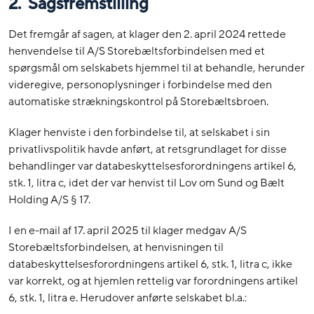
2. Sagsfremstilling
Det fremgår af sagen, at klager den 2. april 2024 rettede
henvendelse til A/S Storebæltsforbindelsen med et
spørgsmål om selskabets hjemmel til at behandle, herunder
videregive, personoplysninger i forbindelse med den
automatiske strækningskontrol på Storebæltsbroen.
Klager henviste i den forbindelse til, at selskabet i sin
privatlivspolitik havde anført, at retsgrundlaget for disse
behandlinger var databeskyttelsesforordningens artikel 6,
stk. 1, litra c, idet der var henvist til Lov om Sund og Bælt
Holding A/S § 17.
I en e-mail af 17. april 2025 til klager medgav A/S
Storebæltsforbindelsen, at henvisningen til
databeskyttelsesforordningens artikel 6, stk. 1, litra c, ikke
var korrekt, og at hjemlen rettelig var forordningens artikel
6, stk. 1, litra e. Herudover anførte selskabet bl.a.: