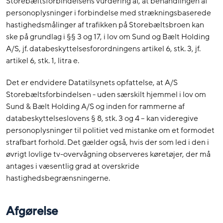
Storebæltsforbindelsens vurdering af, at behandlingen af
personoplysninger i forbindelse med strækningsbaserede
hastighedsmålinger af trafikken på Storebæltsbroen kan
ske på grundlag i §§ 3 og 17, i lov om Sund og Bælt Holding
A/S, jf. databeskyttelsesforordningens artikel 6, stk. 3, jf.
artikel 6, stk. 1, litra e.
Det er endvidere Datatilsynets opfattelse, at A/S
Storebæltsforbindelsen - uden særskilt hjemmel i lov om
Sund & Bælt Holding A/S og inden for rammerne af
databeskyttelseslovens § 8, stk. 3 og 4 – kan videregive
personoplysninger til politiet ved mistanke om et formodet
strafbart forhold. Det gælder også, hvis der som led i den i
øvrigt lovlige tv-overvågning observeres køretøjer, der må
antages i væsentlig grad at overskride
hastighedsbegrænsningerne.
Afgørelse