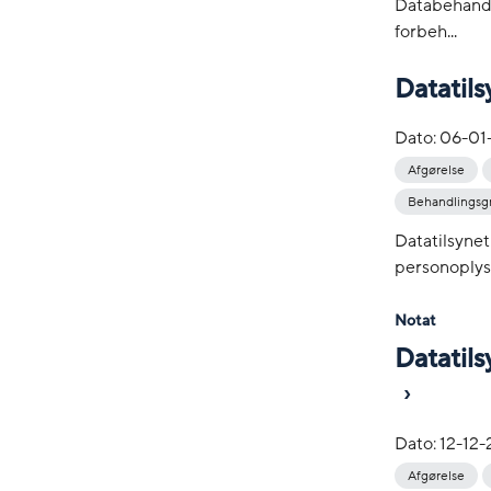
Databehandl
forbeh...
Datatils
Dato:
06-01
Afgørelse
Behandlingsg
Datatilsyne
personoplysn
Notat
Datatils
Dato:
12-12
Afgørelse