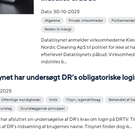
Dato:
30-10-2025
Afgørelse
Private virksomheder
Politianmelde
Retten til indsigt
Datatilsynet anmelder virksomhederne Kle
Nordic Cleaning ApS til politiet for ikke at h
efterlevet Datatilsynets påbud. Virksomhe
indstilles b...
ynet har undersøgt DR’s obligatoriske log
-2025
Offentlige myndigheder
Kritik
Tilsyn / egendriftssag
Behandlet af Da
rundlag
Grundlæggende principper
 har afsluttet sin undersøgelse af DR’s krav om login på DRTV. Ti
k af DR’s indsamling af brugernes navne. Tilsynet finder dog ik...