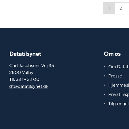
1
2
Datatilsynet
Om os
Carl Jacobsens Vej 35
Om Datati
2500 Valby
Presse
Tlf. 33 19 32 00
Hjemmes
dt@datatilsynet.dk
Privatlivsp
Tilgængel