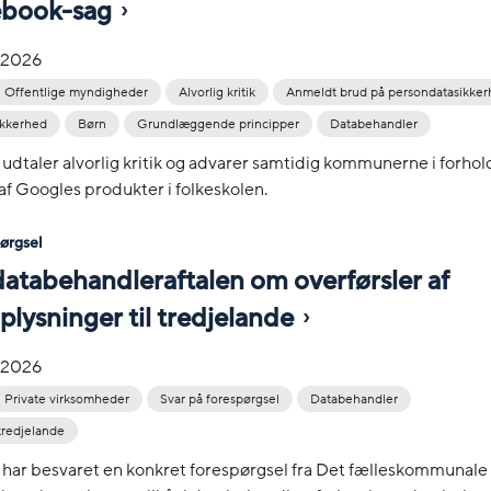
book-sag
-2026
Offentlige myndigheder
Alvorlig kritik
Anmeldt brud på persondatasikke
ikkerhed
Børn
Grundlæggende principper
Databehandler
 udtaler alvorlig kritik og advarer samtidig kommunerne i forhold
af Googles produkter i folkeskolen.
pørgsel
 databehandleraftalen om overførsler af
lysninger til tredjelande
-2026
Private virksomheder
Svar på forespørgsel
Databehandler
 tredjelande
 har besvaret en konkret forespørgsel fra Det fælleskommunale