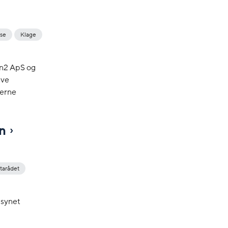
lse
Klage
in2 ApS og
ave
derne
in
tarådet
lsynet