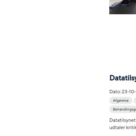
Datatils
Dato:
23-10
Afgørelse
Behandlingsg
Datatilsynet
udtaler kriti