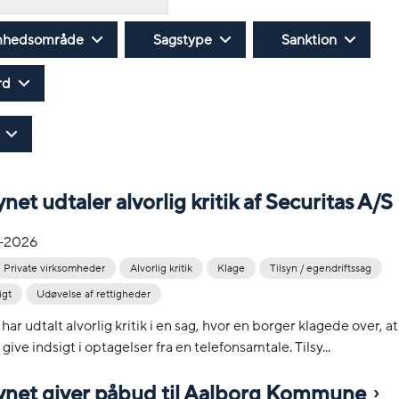
mhedsområde
Sagstype
Sanktion
rd
ynet udtaler alvorlig kritik af Securitas A/S
-2026
Private virksomheder
Alvorlig kritik
Klage
Tilsyn / egendriftssag
igt
Udøvelse af rettigheder
har udtalt alvorlig kritik i en sag, hvor en borger klagede over, a
 give indsigt i optagelser fra en telefonsamtale. Tilsy...
synet giver påbud til Aalborg Kommune