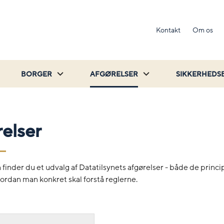
Kontakt
Om os
BORGER
AFGØRELSER
SIKKERHEDS
elser
 finder du et udvalg af Datatilsynets afgørelser - både de princip
hvordan man konkret skal forstå reglerne.
Søg