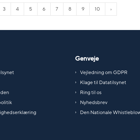
3
4
5
6
7
8
9
10
Genveje
lsynet
Vejledning om GDPR
Klage til Datatilsynet
iden
Ring til os
olitik
Nyhedsbrev
ighedserklæring
Den Nationale Whistleblo