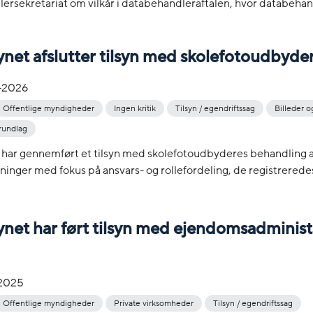
ersekretariat om vilkår i databehandleraftalen, hvor databeha
ynet afslutter tilsyn med skolefotoudbyde
-2026
Offentlige myndigheder
Ingen kritik
Tilsyn / egendriftssag
Billeder o
rundlag
t har gennemført et tilsyn med skolefotoudbyderes behandling a
inger med fokus på ansvars- og rollefordeling, de registreredes
ynet har ført tilsyn med ejendomsadminist
-2025
Offentlige myndigheder
Private virksomheder
Tilsyn / egendriftssag