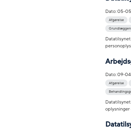
Dato:
05-05
Afgørelse
Grundlæggend
Datatilsyne
personoplys
Arbejdsg
Dato:
09-04
Afgørelse
Behandlingsg
Datatilsynet
oplysninger 
Datatils