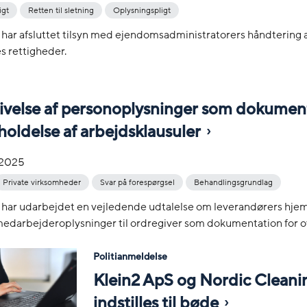
igt
Retten til sletning
Oplysningspligt
 har afsluttet tilsyn med ejendomsadministratorers håndtering af
s rettigheder.
ivelse af personoplysninger som dokumen
holdelse af arbejdsklausuler
-2025
Private virksomheder
Svar på forespørgsel
Behandlingsgrundlag
 har udarbejdet en vejledende udtalelse om leverandørers hjemm
edarbejderoplysninger til ordregiver som dokumentation for ov
Politianmeldelse
Klein2 ApS og Nordic Cleani
indstilles til bøde