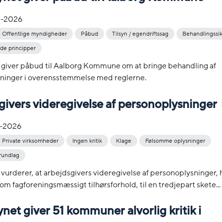
-2026
Offentlige myndigheder
Påbud
Tilsyn / egendriftssag
Behandlingssi
e principper
t giver påbud til Aalborg Kommune om at bringe behandling af
ninger i overensstemmelse med reglerne.
ivers videregivelse af personoplysninger
-2026
Private virksomheder
Ingen kritik
Klage
Følsomme oplysninger
rundlag
 vurderer, at arbejdsgivers videregivelse af personoplysninger,
om fagforeningsmæssigt tilhørsforhold, til en tredjepart skete...
ynet giver 51 kommuner alvorlig kritik i