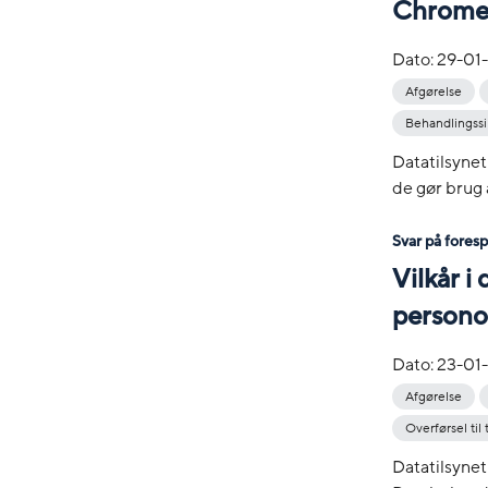
Chrome
Dato:
29-01
Afgørelse
Behandlingss
Datatilsynet
de gør brug 
Svar på fores
Vilkår i
personop
Dato:
23-01
Afgørelse
Overførsel til
Datatilsynet