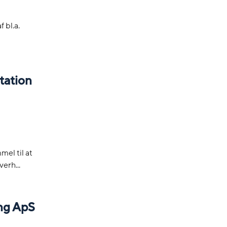
 bl.a.
tation
el til at
erh...
ng ApS