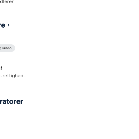
ndleren
re
g video
f
 rettighed...
ratorer