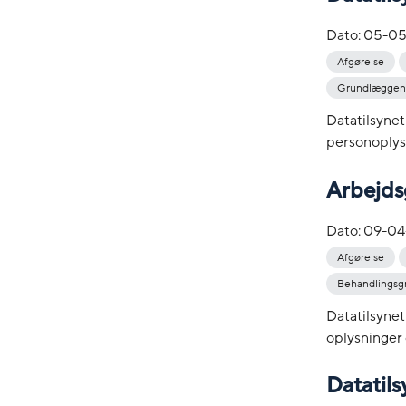
Dato:
05-05
Afgørelse
Grundlæggend
Datatilsyne
personoplys
Arbejdsg
Dato:
09-04
Afgørelse
Behandlingsg
Datatilsynet
oplysninger 
Datatils