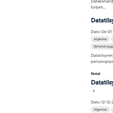
Databehandl
forbeh...
Datatils
Dato:
06-01
Afgørelse
Behandlingsg
Datatilsyne
personoplysn
Notat
Datatils
Dato:
12-12
Afgørelse