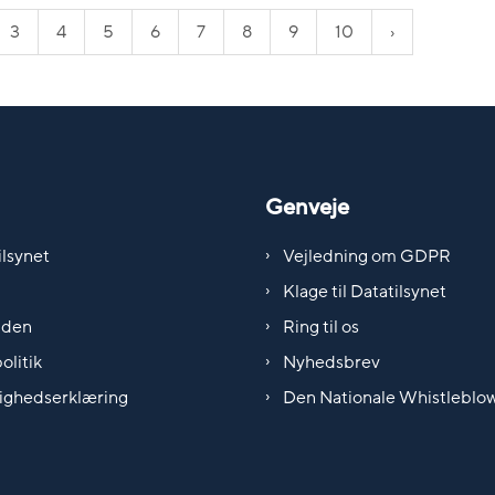
3
4
5
6
7
8
9
10
Genveje
lsynet
Vejledning om GDPR
Klage til Datatilsynet
iden
Ring til os
olitik
Nyhedsbrev
ighedserklæring
Den Nationale Whistleblo