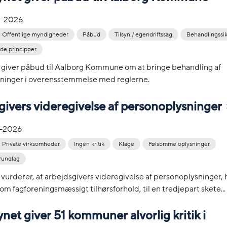
-2026
Offentlige myndigheder
Påbud
Tilsyn / egendriftssag
Behandlingssi
e principper
t giver påbud til Aalborg Kommune om at bringe behandling af
ninger i overensstemmelse med reglerne.
ivers videregivelse af personoplysninger
-2026
Private virksomheder
Ingen kritik
Klage
Følsomme oplysninger
rundlag
 vurderer, at arbejdsgivers videregivelse af personoplysninger,
om fagforeningsmæssigt tilhørsforhold, til en tredjepart skete...
ynet giver 51 kommuner alvorlig kritik i