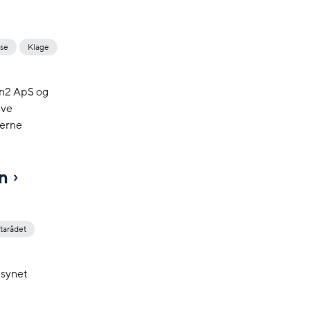
lse
Klage
in2 ApS og
ave
derne
in
tarådet
lsynet