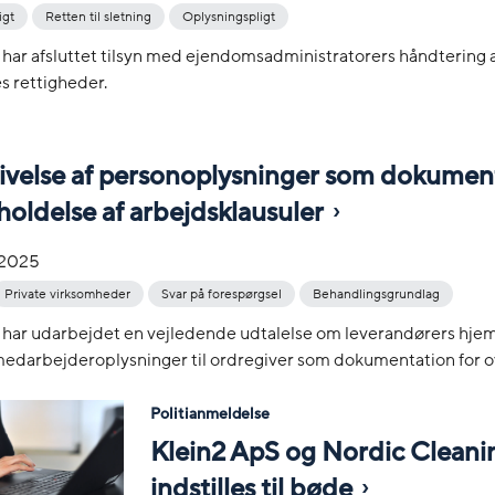
igt
Retten til sletning
Oplysningspligt
 har afsluttet tilsyn med ejendomsadministratorers håndtering af
s rettigheder.
ivelse af personoplysninger som dokumen
holdelse af arbejdsklausuler
-2025
Private virksomheder
Svar på forespørgsel
Behandlingsgrundlag
 har udarbejdet en vejledende udtalelse om leverandørers hjemm
edarbejderoplysninger til ordregiver som dokumentation for ov
Politianmeldelse
Klein2 ApS og Nordic Cleani
indstilles til bøde