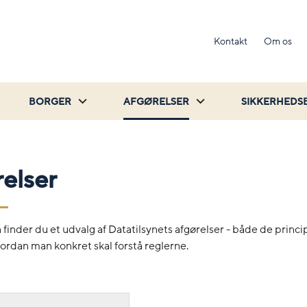
Kontakt
Om os
BORGER
AFGØRELSER
SIKKERHEDS
elser
 finder du et udvalg af Datatilsynets afgørelser - både de princip
hvordan man konkret skal forstå reglerne.
Søg