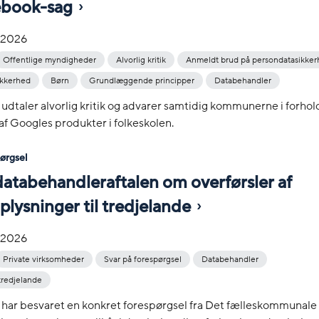
book-sag
-2026
Offentlige myndigheder
Alvorlig kritik
Anmeldt brud på persondatasikke
ikkerhed
Børn
Grundlæggende principper
Databehandler
 udtaler alvorlig kritik og advarer samtidig kommunerne i forhold
af Googles produkter i folkeskolen.
pørgsel
 databehandleraftalen om overførsler af
lysninger til tredjelande
-2026
Private virksomheder
Svar på forespørgsel
Databehandler
 tredjelande
 har besvaret en konkret forespørgsel fra Det fælleskommunale