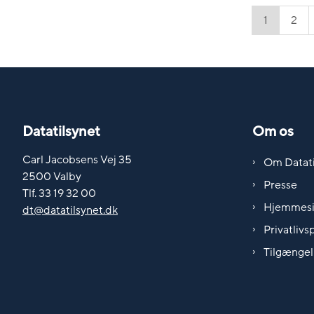
1
2
Datatilsynet
Om os
Carl Jacobsens Vej 35
Om Datati
2500 Valby
Presse
Tlf. 33 19 32 00
Hjemmes
dt@datatilsynet.dk
Privatlivsp
Tilgængel