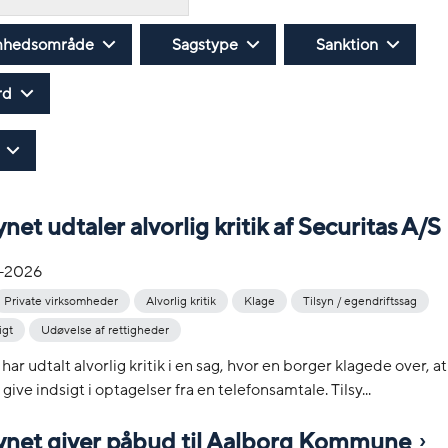
mhedsområde
Sagstype
Sanktion
rd
ynet udtaler alvorlig kritik af Securitas A/S
-2026
Private virksomheder
Alvorlig kritik
Klage
Tilsyn / egendriftssag
igt
Udøvelse af rettigheder
har udtalt alvorlig kritik i en sag, hvor en borger klagede over, a
 give indsigt i optagelser fra en telefonsamtale. Tilsy...
synet giver påbud til Aalborg Kommune