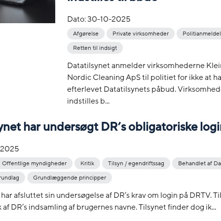
Dato:
30-10-2025
Afgørelse
Private virksomheder
Politianmelde
Retten til indsigt
Datatilsynet anmelder virksomhederne Kle
Nordic Cleaning ApS til politiet for ikke at h
efterlevet Datatilsynets påbud. Virksomhe
indstilles b...
ynet har undersøgt DR’s obligatoriske log
-2025
Offentlige myndigheder
Kritik
Tilsyn / egendriftssag
Behandlet af Da
rundlag
Grundlæggende principper
 har afsluttet sin undersøgelse af DR’s krav om login på DRTV. Ti
k af DR’s indsamling af brugernes navne. Tilsynet finder dog ik...