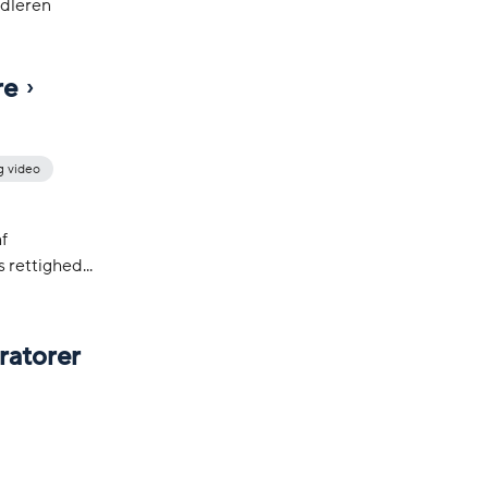
ndleren
re
g video
f
 rettighed...
ratorer