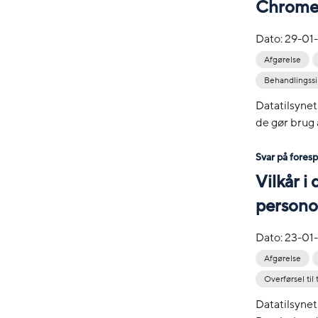
Chrome
Dato:
29-01
Afgørelse
Behandlingss
Datatilsynet
de gør brug 
Svar på fores
Vilkår i
personop
Dato:
23-01
Afgørelse
Overførsel til
Datatilsynet