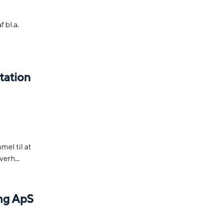
 bl.a.
tation
el til at
erh...
ng ApS