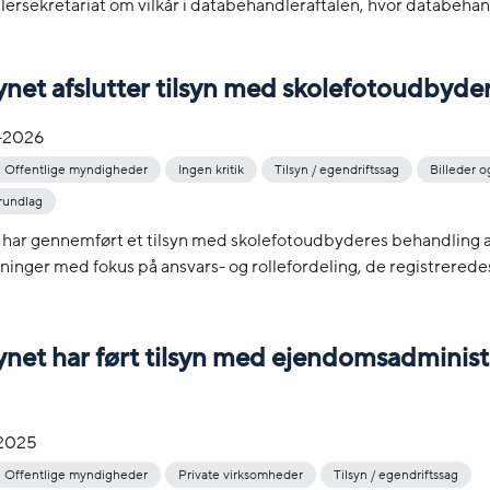
ersekretariat om vilkår i databehandleraftalen, hvor databeha
ynet afslutter tilsyn med skolefotoudbyde
-2026
Offentlige myndigheder
Ingen kritik
Tilsyn / egendriftssag
Billeder o
rundlag
t har gennemført et tilsyn med skolefotoudbyderes behandling a
inger med fokus på ansvars- og rollefordeling, de registreredes
ynet har ført tilsyn med ejendomsadminist
-2025
Offentlige myndigheder
Private virksomheder
Tilsyn / egendriftssag