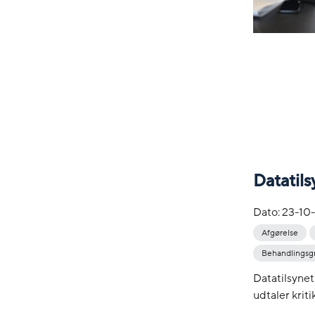
Datatils
Dato:
23-10
Afgørelse
Behandlingsg
Datatilsynet
udtaler kriti