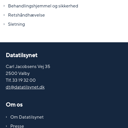
Behandlingshjemmel og sikkerhed
Retshåndhævelse
Sletning
Datatilsynet
Carl Jacobsens Vej 35
2500 Valby
Tlf. 33 19 32 00
dt@datatilsynet.dk
Om os
Om Datatilsynet
Presse