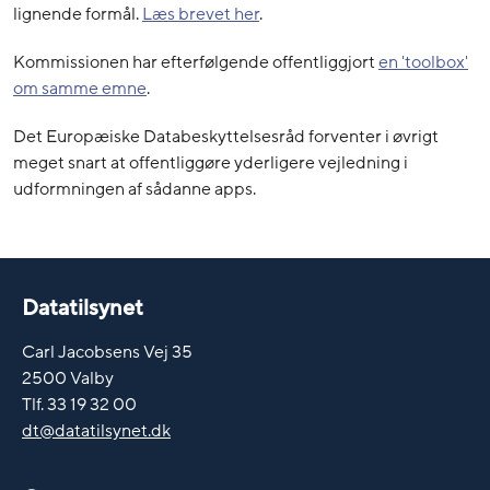
lignende formål.
Læs brevet her
.
Kommissionen har efterfølgende offentliggjort
en 'toolbox'
om samme emne
.
Det Europæiske Databeskyttelsesråd forventer i øvrigt
meget snart at offentliggøre yderligere vejledning i
udformningen af sådanne apps.
Datatilsynet
Carl Jacobsens Vej 35
2500 Valby
Tlf. 33 19 32 00
dt@datatilsynet.dk