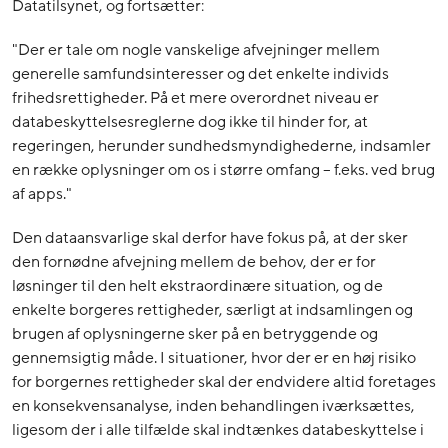
Datatilsynet, og fortsætter:
"Der er tale om nogle vanskelige afvejninger mellem
generelle samfundsinteresser og det enkelte individs
frihedsrettigheder. På et mere overordnet niveau er
databeskyttelsesreglerne dog ikke til hinder for, at
regeringen, herunder sundhedsmyndighederne, indsamler
en række oplysninger om os i større omfang – f.eks. ved brug
af apps."
Den dataansvarlige skal derfor have fokus på, at der sker
den fornødne afvejning mellem de behov, der er for
løsninger til den helt ekstraordinære situation, og de
enkelte borgeres rettigheder, særligt at indsamlingen og
brugen af oplysningerne sker på en betryggende og
gennemsigtig måde. I situationer, hvor der er en høj risiko
for borgernes rettigheder skal der endvidere altid foretages
en konsekvensanalyse, inden behandlingen iværksættes,
ligesom der i alle tilfælde skal indtænkes databeskyttelse i