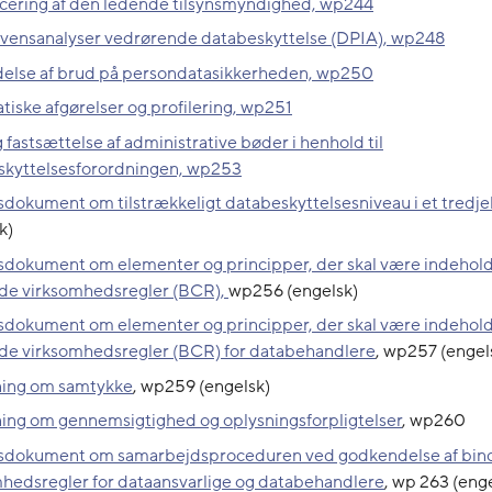
icering af den ledende tilsynsmyndighed, wp244
vensanalyser vedrørende databeskyttelse (DPIA), wp248
else af brud på persondatasikkerheden, wp250
iske afgørelser og profilering, wp251
 fastsættelse af administrative bøder i henhold til
skyttelsesforordningen, wp253
dokument om tilstrækkeligt databeskyttelsesniveau i et tredje
k)
dokument om elementer og principper, der skal være indeholdt
de virksomhedsregler (BCR),
wp256 (engelsk)
dokument om elementer og principper, der skal være indeholdt
de virksomhedsregler (BCR) for databehandlere
, wp257 (engel
ning om samtykke
, wp259 (engelsk)
ing om gennemsigtighed og oplysningsforpligtelser
, wp260
sdokument om samarbejdsproceduren ved godkendelse af bi
hedsregler for dataansvarlige og databehandlere
, wp 263 (eng