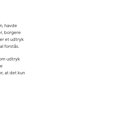
n, havde
r, borgere
er et udtryk
l forstås.
som udtryk
ge
r, at det kun