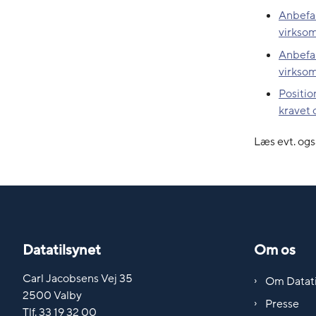
Anbefal
virksom
Anbefal
virkso
Positio
kravet 
Læs evt. og
Datatilsynet
Om os
Carl Jacobsens Vej 35
Om Datati
2500 Valby
Presse
Tlf. 33 19 32 00