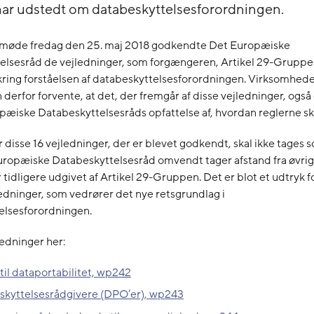
 har udstedt om databeskyttelsesforordningen.
te møde fredag den 25. maj 2018 godkendte Det Europæiske
elsesråd de vejledninger, som forgængeren, Artikel 29-Gruppe
ring forståelsen af databeskyttelsesforordningen. Virksomhede
 derfor forvente, at det, der fremgår af disse vejledninger, også 
pæiske Databeskyttelsesråds opfattelse af, hvordan reglerne ska
r disse 16 vejledninger, der er blevet godkendt, skal ikke tages 
Europæiske Databeskyttelsesråd omvendt tager afstand fra øvri
 tidligere udgivet af Artikel 29-Gruppen. Det er blot et udtryk fo
ledninger, som vedrører det nye retsgrundlag i
elsesforordningen.
ledninger her:
til dataportabilitet, wp242
skyttelsesrådgivere (DPO’er), wp243