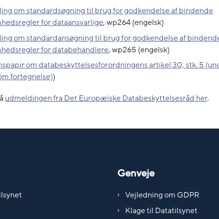
ing om standardsøgning til brug for godkendelse af bindende
hedsregler for dataansvarlige
, wp264 (engelsk)
ing om standardansøgning til brug for godkendelse af bindend
mhedsregler for databehandlere
, wp265 (engelsk)
nspapir om databeskyttelsesforordningens artikel 30, stk. 5 (un
om fortegnelse)
)
så
udmeldingen fra Det Europæiske Databeskyttelsesråd her
.
Genveje
lsynet
Vejledning om GDPR
Klage til Datatilsynet