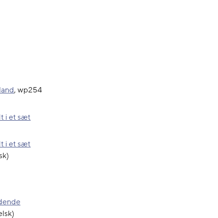
land
, wp254
 i et sæt
 i et sæt
sk)
ndende
elsk)