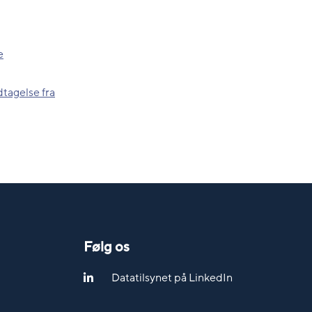
e
dtagelse fra
Følg os
Datatilsynet på LinkedIn