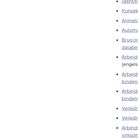
Identif
Konsek
Anmeld
Automat
Brug og
databe
Arbejds
(engels
Arbejds
binden
Arbejds
binden
Vejled
Vejledn
Arbejd
virksom