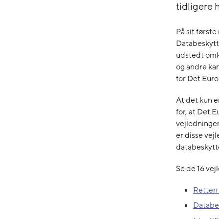
tidligere
På sit førs
Databeskytt
udstedt omk
og andre kan
for Det Euro
At det kun e
for, at Det 
vejledninger
er disse vej
databeskytt
Se de 16 vej
Retten 
Databe