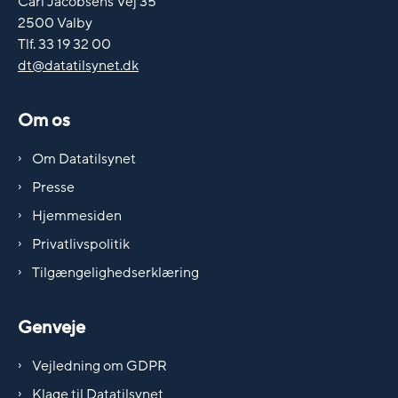
Carl Jacobsens Vej 35
2500 Valby
Tlf. 33 19 32 00
dt@datatilsynet.dk
Om os
Om Datatilsynet
Presse
Hjemmesiden
Privatlivspolitik
Tilgængelighedserklæring
Genveje
Vejledning om GDPR
Klage til Datatilsynet