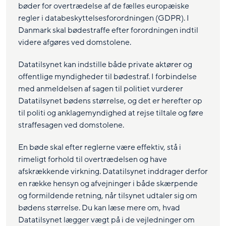
bøder for overtrædelse af de fælles europæiske
regler i databeskyttelsesforordningen (GDPR). I
Danmark skal bødestraffe efter forordningen indtil
videre afgøres ved domstolene.
Datatilsynet kan indstille både private aktører og
offentlige myndigheder til bødestraf. I forbindelse
med anmeldelsen af sagen til politiet vurderer
Datatilsynet bødens størrelse, og det er herefter op
til politi og anklagemyndighed at rejse tiltale og føre
straffesagen ved domstolene.
En bøde skal efter reglerne være effektiv, stå i
rimeligt forhold til overtrædelsen og have
afskrækkende virkning. Datatilsynet inddrager derfor
en række hensyn og afvejninger i både skærpende
og formildende retning, når tilsynet udtaler sig om
bødens størrelse. Du kan læse mere om, hvad
Datatilsynet lægger vægt på i de vejledninger om