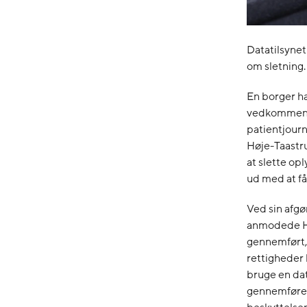
Datatilsynet
om sletning.
En borger ha
vedkommende
patientjourn
Høje-Taastr
at slette op
ud med at få
Ved sin afgør
anmodede Hø
gennemført, 
rettigheder 
bruge en dat
gennemføres 