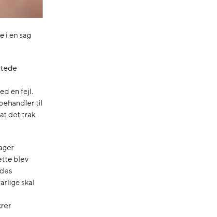
e i en sag
ttede
d en fejl.
ehandler til
at det trak
lager
tte blev
edes
arlige skal
krer