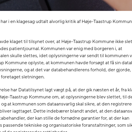
 har i en klagesag udtalt alvorlig kritik af Høje-Taastrup Kommun
vde klaget til tilsynet over, at Høje-Taastrup Kommune ikke sle
s patientjournal. Kommunen var enig med borgeren i, at
alen skulle slettes, idet oplysningerne var sendt til kommunen ve
up Kommune oplyste, at kommunen havde forsøgt at få sin datab
lysningerne, og at det var databehandlerens forhold, der gjorde, 
 foretaget sletningen.
else har Datatilsynet lagt vægt på, at der gik næsten et år, fra k
je-Taastrup Kommune om, at oplysningerne blev slettet, til de
og at kommunen som dataansvarlig skal sikre, at den registrer
bliver iagttaget. Dette indebærer blandt andet, at den dataansv
abehandler, der kan stille de fornødne garantier for, at der kan
passende tekniske og organisatoriske foranstaltninger, som si