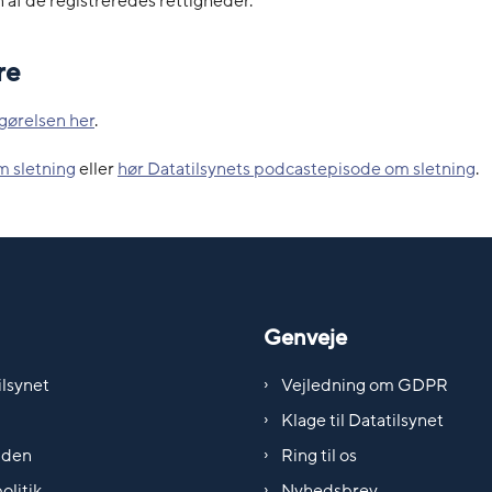
 af de registreredes rettigheder.
re
gørelsen her
.
 sletning
eller
hør Datatilsynets podcastepisode om sletning
.
Genveje
lsynet
Vejledning om GDPR
Klage til Datatilsynet
iden
Ring til os
olitik
Nyhedsbrev