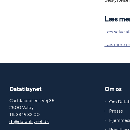
beskyttelsen
Læs me
Læs selve af
Læs mere om
Datatilsynet
Om os
Carl Jacobsens Vej 35
Om Datati
2500 Valby
Presse
Tlf. 33 19 32 00
Hjemmes
dt@datatilsynet.dk
Privatlivsp