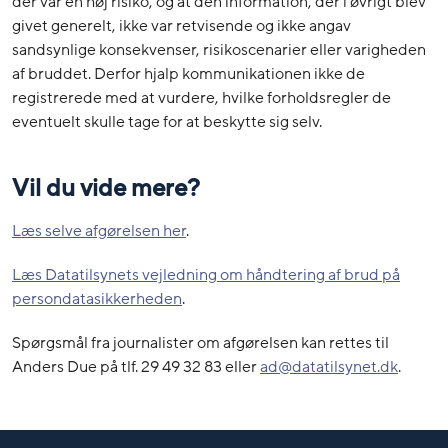
der var en høj risiko, og at den information, der i øvrigt blev
givet generelt, ikke var retvisende og ikke angav
sandsynlige konsekvenser, risikoscenarier eller varigheden
af bruddet. Derfor hjalp kommunikationen ikke de
registrerede med at vurdere, hvilke forholdsregler de
eventuelt skulle tage for at beskytte sig selv.
Vil du vide mere?
Læs selve afgørelsen her
.
Læs Datatilsynets vejledning om håndtering af brud på
persondatasikkerheden
.
Spørgsmål fra journalister om afgørelsen kan rettes til
Anders Due på tlf. 29 49 32 83 eller
ad@datatilsynet.dk
.