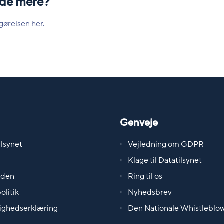
vide mere?
gørelsen her.
Genveje
lsynet
Vejledning om GDPR
Klage til Datatilsynet
iden
Ring til os
olitik
Nyhedsbrev
ighedserklæring
Den Nationale Whistleblo