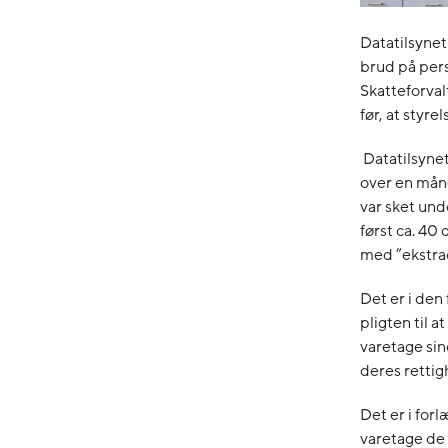
Datatilsynet
brud på pers
Skatteforval
før, at styr
Datatilsynet
over en måne
var sket und
først ca. 40
med ”ekstrao
Det er i den
pligten til a
varetage sin
deres rettig
Det er i forl
varetage de 