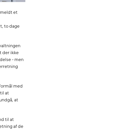
nmeldt et
t, to dage
valtningen
t der ikke
ldelse - men
erretning
e formål med
il at
 undgå, at
d til at
etning af de