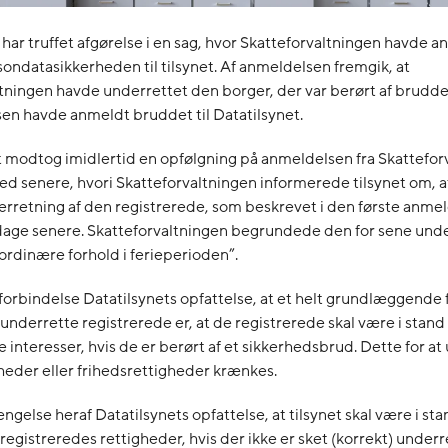
 har truffet afgørelse i en sag, hvor Skatteforvaltningen havde a
ondatasikkerheden til tilsynet. Af anmeldelsen fremgik, at
tningen havde underrettet den borger, der var berørt af brudde
elsen havde anmeldt bruddet til Datatilsynet.
 modtog imidlertid en opfølgning på anmeldelsen fra Skattefor
d senere, hvori Skatteforvaltningen informerede tilsynet om, a
erretning af den registrerede, som beskrevet i den første anme
 dage senere. Skatteforvaltningen begrundede den for sene und
rdinære forhold i ferieperioden”.
 forbindelse Datatilsynets opfattelse, at et helt grundlæggend
t underrette registrerede er, at de registrerede skal være i stand t
e interesser, hvis de er berørt af et sikkerhedsbrud. Dette for at
heder eller frihedsrettigheder krænkes.
ængelse heraf Datatilsynets opfattelse, at tilsynet skal være i stan
registreredes rettigheder, hvis der ikke er sket (korrekt) underr