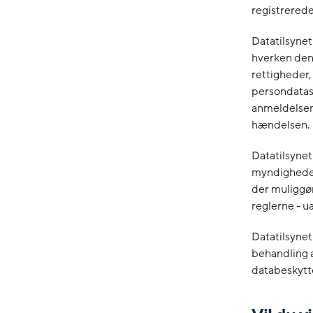
registrerede
Datatilsynet
hverken den 
rettigheder,
persondatasi
anmeldelsen,
hændelsen.
Datatilsynet
myndigheder
der muliggø
reglerne - u
Datatilsyne
behandling 
databeskytte