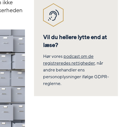
n ikke
kkerheden
Vil du hellere lytte end at
læse?
Hør vores
podcast om de
registreredes rettigheder
,
når
andre behandler ens
personoplysninger ifølge GDPR-
reglerne.