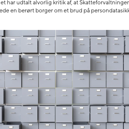
et har udtalt alvorlig kritik af, at Skatteforvaltninge
ede en berørt borger om et brud på persondatasi