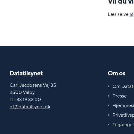
Vil du 
Læs selve
af
Datatilsynet
Om os
Carl Jacobsens Vej 35
Om Datati
2500 Valby
Presse
Tlf. 33 19 32 00
Hjemmes
dt@datatilsynet.dk
Privatlivsp
Tilgængel