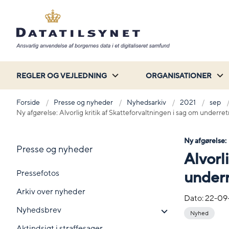
REGLER OG VEJLEDNING
ORGANISATIONER
Forside
Presse og nyheder
Nyhedsarkiv
2021
sep
Ny afgørelse: Alvorlig kritik af Skatteforvaltningen i sag om underre
Ny afgørelse:
Presse og nyheder
Alvorl
Pressefotos
under
Arkiv over nyheder
Dato:
22-09
Nyhedsbrev
Nyhed
Aktindsigt i straffesager