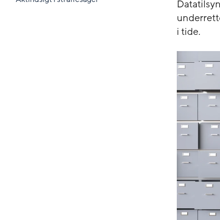
Datatilsyn
underrett
i tide.