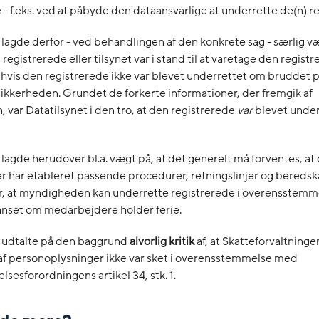
 - f.eks. ved at påbyde den dataansvarlige at underrette de(n) r
 lagde derfor - ved behandlingen af den konkrete sag - særlig væ
registrerede eller tilsynet var i stand til at varetage den regist
 hvis den registrerede ikke var blevet underrettet om bruddet 
kkerheden. Grundet de forkerte informationer, der fremgik af
 var Datatilsynet i den tro, at den registrerede
var
blevet unde
 lagde herudover bl.a. vægt på, at det generelt må forventes, at 
 har etableret passende procedurer, retningslinjer og beredsk
r, at myndigheden kan underrette registrerede i overensstem
anset om medarbejdere holder ferie.
t udtalte på den baggrund
alvorlig kritik
af, at Skatteforvaltninge
af personoplysninger ikke var sket i overensstemmelse med
lsesforordningens artikel 34, stk. 1.