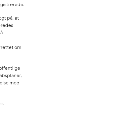
egistrerede.
gt på, at
reredes
på
rrettet om
offentlige
absplaner,
melse med
ns