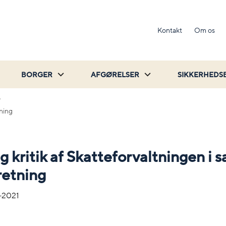
Kontakt
Om os
BORGER
AFGØRELSER
SIKKERHEDS
tning
ig kritik af Skatteforvaltningen i 
retning
-2021