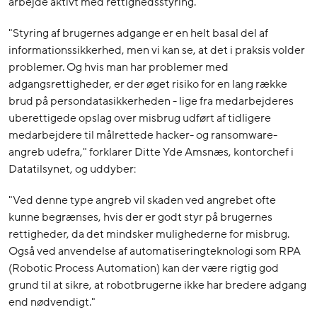
arbejde aktivt med rettighedsstyring.
"Styring af brugernes adgange er en helt basal del af
informationssikkerhed, men vi kan se, at det i praksis volder
problemer. Og hvis man har problemer med
adgangsrettigheder, er der øget risiko for en lang række
brud på persondatasikkerheden - lige fra medarbejderes
uberettigede opslag over misbrug udført af tidligere
medarbejdere til målrettede hacker- og ransomware-
angreb udefra," forklarer Ditte Yde Amsnæs, kontorchef i
Datatilsynet, og uddyber:
"Ved denne type angreb vil skaden ved angrebet ofte
kunne begrænses, hvis der er godt styr på brugernes
rettigheder, da det mindsker mulighederne for misbrug.
Også ved anvendelse af automatiseringteknologi som RPA
(Robotic Process Automation) kan der være rigtig god
grund til at sikre, at robotbrugerne ikke har bredere adgang
end nødvendigt."