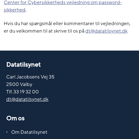
Center for Cybersikkerheds vejledning om password-
sikkerhed
.
Hvis du har spørgsmål eller kommentarer til vejledningen,
er du velkommen til at skrive til os på
dt@datatilsynet.dk
Datatilsynet
Carl Jacobsens Vej 35
2500 Valby
Tlf. 33 19 32 00
dt@datatilsynet.dk
Om os
Om Datatilsynet