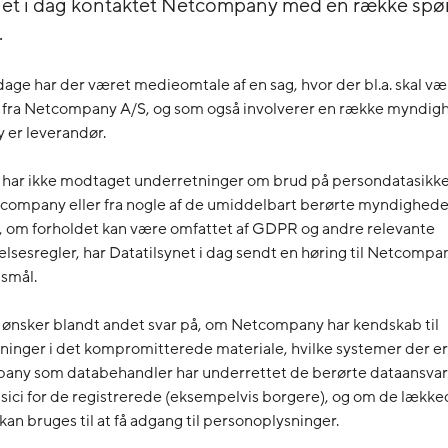
net i dag kontaktet Netcompany med en række spø
.
age har der været medieomtale af en sag, hvor der bl.a. skal væ
e fra Netcompany A/S, og som også involverer en række myndigh
er leverandør.
t har ikke modtaget underretninger om brud på persondatasikk
company eller fra nogle af de umiddelbart berørte myndigheder
et, om forholdet kan være omfattet af GDPR og andre relevante
lsesregler, har Datatilsynet i dag sendt en høring til Netcomp
smål.
 ønsker blandt andet svar på, om Netcompany har kendskab til
inger i det kompromitterede materiale, hvilke systemer der er
ny som databehandler har underrettet de berørte dataansvar
isici for de registrerede (eksempelvis borgere), og om de lækk
kan bruges til at få adgang til personoplysninger.