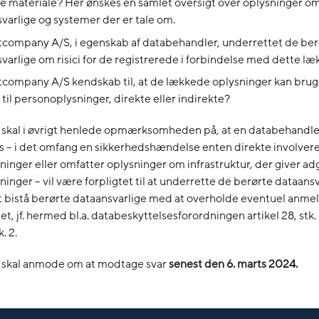
 materiale? Her ønskes en samlet oversigt over oplysninger om
varlige og systemer der er tale om.
company A/S, i egenskab af databehandler, underrettet de ber
varlige om risici for de registrerede i forbindelse med dette læ
company A/S kendskab til, at de lækkede oplysninger kan bruges
til personoplysninger, direkte eller indirekte?
t skal i øvrigt henlede opmærksomheden på, at en databehandle
s – i det omfang en sikkerhedshændelse enten direkte involver
inger eller omfatter oplysninger om infrastruktur, der giver adg
inger – vil være forpligtet til at underrette de berørte dataan
t bistå berørte dataansvarlige med at overholde eventuel anmel
net, jf. hermed bl.a. databeskyttelsesforordningen artikel 28, stk. 3,
k. 2.
t skal anmode om at modtage svar
senest den 6. marts 2024.