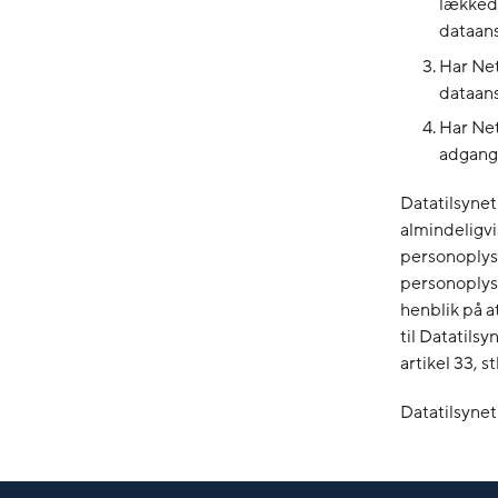
lækkede
dataans
Har Net
dataans
Har Net
adgang 
Datatilsyne
almindeligvi
personoplysn
personoplysn
henblik på a
til Datatilsy
artikel 33, st
Datatilsyne