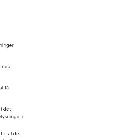
sninger
r med
t få
i det
lysninger i
tet af det