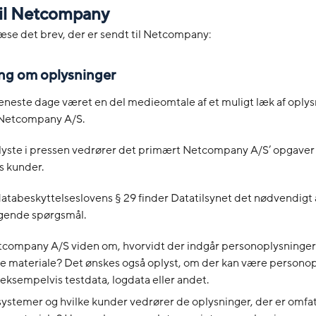
til Netcompany
æse det brev, der er sendt til Netcompany:
g om oplysninger
eneste dage været en del medieomtale af et muligt læk af oply
l Netcompany A/S.
plyste i pressen vedrører det primært Netcompany A/S’ opgave
s kunder.
databeskyttelseslovens § 29 finder Datatilsynet det nødvendigt a
lgende spørgsmål.
company A/S viden om, hvorvidt der indgår personoplysninger 
 materiale? Det ønskes også oplyst, om der kan være personop
 eksempelvis testdata, logdata eller andet.
systemer og hvilke kunder vedrører de oplysninger, der er omfat