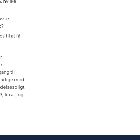
, hvilke
ørte
k?
 til at få
r
er
ang til
svarlige med
delsespligt
 litra f, og