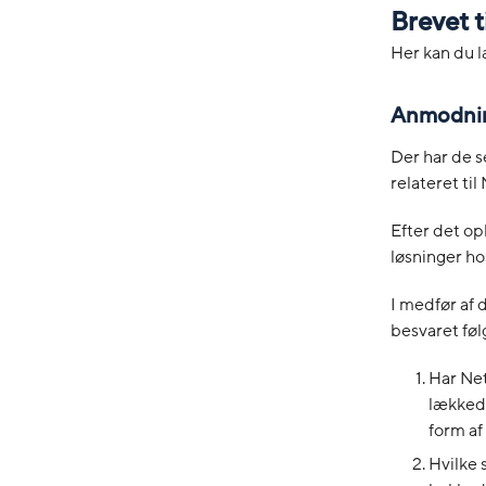
Brevet 
Her kan du l
Anmodnin
Der har de s
relateret ti
Efter det o
løsninger ho
I medfør af 
besvaret fø
Har Net
lækkede
form af
Hvilke 