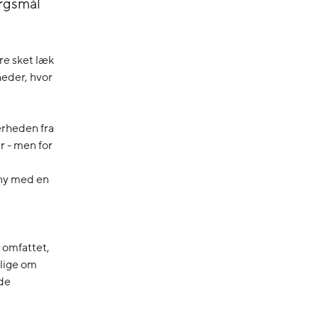
rgsmål
re sket læk
eder, hvor
erheden fra
 - men for
any med en
 omfattet,
lige om
ede