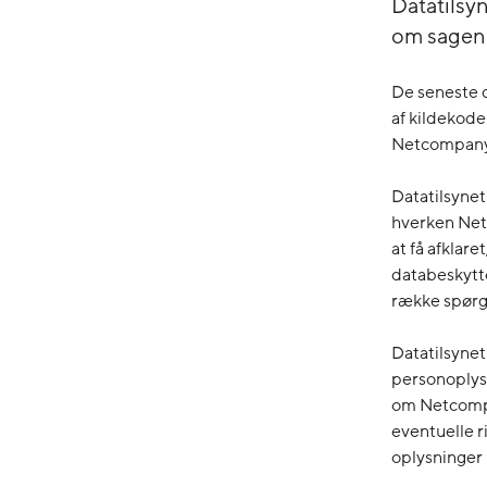
Datatilsy
om sagen
De seneste d
af kildekod
Netcompany 
Datatilsyne
hverken Net
at få afklar
databeskytte
række spørg
Datatilsynet
personoplysn
om Netcompa
eventuelle r
oplysninger 