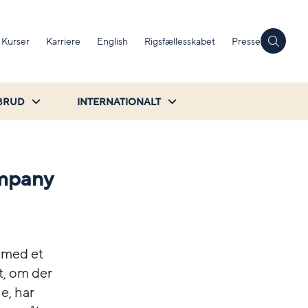
Kurser
Karriere
English
Rigsfællesskabet
Presse
BRUD
INTERNATIONALT
ompany
 med et
t, om der
e, har